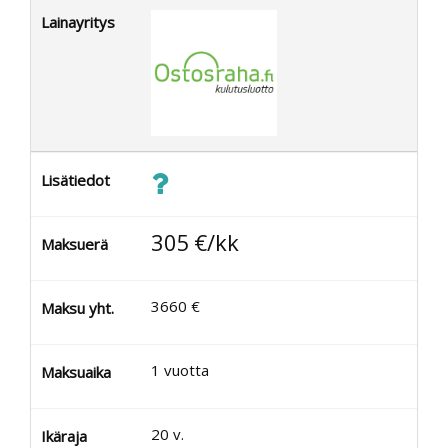
Lainayritys
Lisätiedot
305
€/kk
Maksuerä
3660
€
Maksu yht.
1
vuotta
Maksuaika
20
v.
Ikäraja