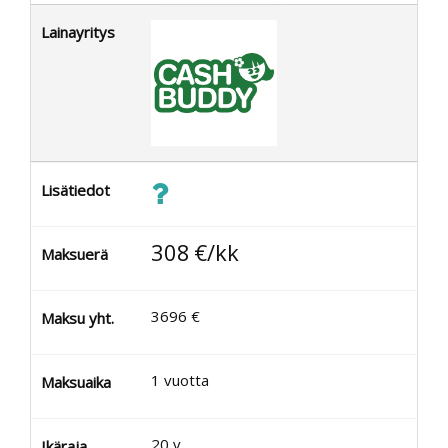
Lainayritys
Lisätiedot
308
€/kk
Maksuerä
3696
€
Maksu yht.
1
vuotta
Maksuaika
20
v.
Ikäraja