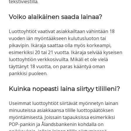
tekstiviestillä.
Voiko alaikäinen saada lainaa?
Luottoyhtiöt vaativat asiakkailtaan vähintään 18
vuoden iän myöntääkseen kulutusluoton tai
pikavipin. Ikäraja saattaa olla myös korkeampi,
esimerkiksi 20 tai 21 vuotta. Ikäraja selviää kyseisen
luottoyhtiön verkkosivuilta. Mikäli et ole vielä
täyttänyt 18 vuotta, on paras kääntyä oman
pankkisi puoleen.
Kuinka nopeasti laina siirtyy tililleni?
Useimmat luottoyhtiöt siirtävät myönnetyn lainan
minuuteissa asiakkaansa tilille luottopäätöksen
myöntämisestä. Joissain tapauksissa esimerkiksi
POP-pankin ja Ålandsbankenin kohdalla on