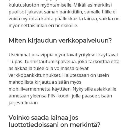
kulutusluoton myöntämiselle. Mikäli esimerkiksi
puolisot jakavat saman pankkitilin, samalle tilille ei
voida myöntää kahta päällekkäistä lainaa, vaikka ne
myönnettäisiinkin eri henkilöille.
Miten kirjaudun verkkopalveluun?
Useimmat pikavippiä myöntävät yritykset käyttävät
Tupas–tunnistautumispalvelua, joka tarkoittaa että
asiakkaalla tulee olla voimassa olevat
verkkopankkitunnukset. Halutessaan on usein
mahdollista kirjautua sisään myös
mobiilivarmennetta käyttäen. Nykyisille asiakkaille
annetaan yleensä PIN-koodi, jolla pääsee sisään
järjestelmään.
Voinko saada lainaa jos
luottotiedoissani on merkintä?