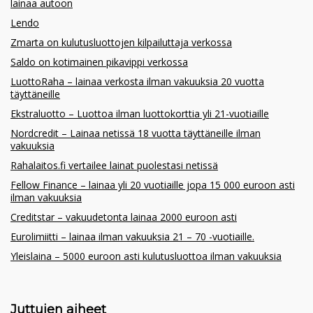
lainaa autoon
Lendo
Zmarta on kulutusluottojen kilpailuttaja verkossa
Saldo on kotimainen pikavippi verkossa
LuottoRaha – lainaa verkosta ilman vakuuksia 20 vuotta
täyttäneille
Ekstraluotto – Luottoa ilman luottokorttia yli 21-vuotiaille
Nordcredit – Lainaa netissä 18 vuotta täyttäneille ilman
vakuuksia
Rahalaitos.fi vertailee lainat puolestasi netissä
Fellow Finance – lainaa yli 20 vuotiaille jopa 15 000 euroon asti
ilman vakuuksia
Creditstar – vakuudetonta lainaa 2000 euroon asti
Eurolimiitti – lainaa ilman vakuuksia 21 – 70 -vuotiaille.
Yleislaina – 5000 euroon asti kulutusluottoa ilman vakuuksia
Juttujen aiheet