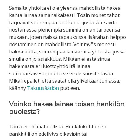
Samalta yhtiöltä ei ole yleensä mahdollista hakea
kahta lainaa samanaikaisesti. Tosin monet tahot
tarjoavat suurempaa luottotiliä, josta voi käydä
nostamassa pienempiä summia oman tarpeensa
mukaan, joten näissä tapauksissa lisärahan helppo
nostaminen on mahdollista. Voit myös monesti
hakea uutta, suurempaa lainaa siitä yhtiöstä, jossa
sinulla on jo asiakkuus. Mikään ei estä sinua
hakemasta eri luottoyhtiöiltä lainaa
samanaikaisesti, mutta se ei ole suositeltavaa.
Mikäli epäilet, että saatat olla ylivelkaantumassa,
käänny
Takuusäätiön
puoleen.
Voinko hakea lainaa toisen henkilön
puolesta?
Tämä ei ole mahdollista. Henkilökohtainen
pankkitili on edellytys pikavipin tai