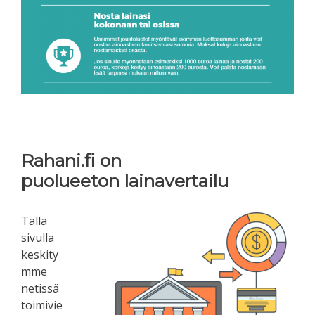
Rahani.fi on
puolueeton lainavertailu
Tällä
sivulla
keskity
mme
netissä
toimivie