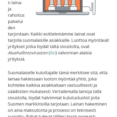
n laina-
ja
rahoitus
palvelui
den
tarjontaan. Kaikki esittelemämme lainat ovat
tarjolla suomalaisille asiakkaille. Luottoa myöntävät
yritykset jotka löydät tältä sivustolta, ovat
Aluehallintoviraston
(
Avi
) valvonnan alaisia
yrityksiä.
Suomalaiselle kuluttajalle tämä merkitsee sitä, että
lainaa hakiessaan luoton myöntää yhtiö, joka
kohtelee kaikkia asiakkaitaan vastuullisesti ja
säädösten mukaisesti. Vertailemalla lainoja tällä
sivustolla, löydät halvimmat kulutusluotot joita
Suomen markkinoilla tarjotaan. Lainan hakeminen
on aina maksutonta ja prosessi on teknisesti
suojattu. Rahat tulevat tilillesi hyvin nopeasti.