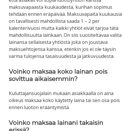
maksuvapaasta kuukaudesta, kunhan sopimus
tehdään ennen eräpäivää. Maksuvapaita kuukausia
on tavallisesti mahdollista saada 1 – 2 per
kalenterivuosi mutta kaikki yhtiöt eivät tarjoa tätä
mahdollisuutta lainkaan. On siis suositeltavaa valita
lainansa sellaisesta yhtiöstä joka on joustava
maksuehtojensa kanssa, etenkin jos ei ole täysin
varma tulojensa tasaisuudesta ja jatkuvuudesta.
Voinko maksaa koko lainan pois
sovittua aikaisemmin?
Kuluttajansuojalain mukaan asiakkaalla on aina
oikeus maksaa koko käytetty laina tai sen osa pois
ennen luoton erääntymistä.
Voinko maksaa lainani takaisin
erissä?