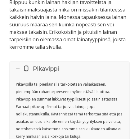
Riippuu kunkin lainan hakijan tavoitteista ja
takaisinmaksuajasta mikä on missäkin tilanteessa
kaikkein halvin laina. Monessa tapauksessa lainan
suuruus määrää sen kuinka nopeasti sen voi
maksaa takaisin. Erikokoisiin ja pituisiin lainan
tarpeisiin on olemassa omat lainatyyppinsä, joista
kerromme tällä sivulla.
Pikavippi
Pikavipillä tai pienlainalla tarkoitetaan väliaikaiseen,
pienempään rahantarpeeseen myönnettävää luottoa.
Pikavippien summat liikkuvat tyypillisesti joissain satasissa.
Parhaat pikavippifirmat tarjoavat lainoja jopa
nollakustannuksilla. Käytännössä tämä tarkoittaa sitä että jos
asiakas on uusi eikä ole ennen käyttänyt yrityksen palveluita,
nostohetkestä katsottuna ensimmäisen kuukauden aikana ei
kerry minkäänlaisia korkoja tai kuluja.