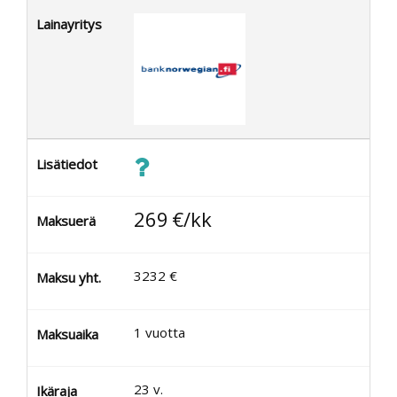
Lainayritys
Lisätiedot
269
€/kk
Maksuerä
3232
€
Maksu yht.
1
vuotta
Maksuaika
23
v.
Ikäraja