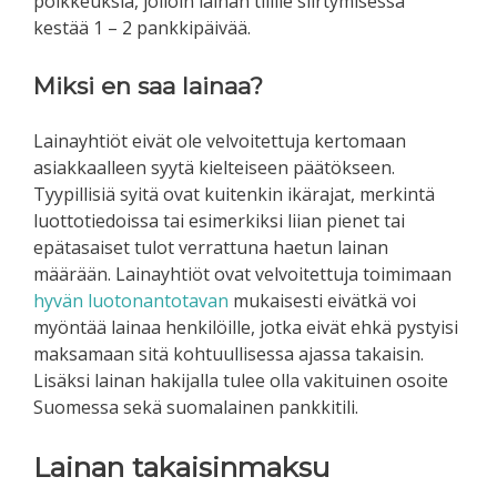
poikkeuksia, jolloin lainan tilille siirtymisessä
kestää 1 – 2 pankkipäivää.
Miksi en saa lainaa?
Lainayhtiöt eivät ole velvoitettuja kertomaan
asiakkaalleen syytä kielteiseen päätökseen.
Tyypillisiä syitä ovat kuitenkin ikärajat, merkintä
luottotiedoissa tai esimerkiksi liian pienet tai
epätasaiset tulot verrattuna haetun lainan
määrään. Lainayhtiöt ovat velvoitettuja toimimaan
hyvän luotonantotavan
mukaisesti eivätkä voi
myöntää lainaa henkilöille, jotka eivät ehkä pystyisi
maksamaan sitä kohtuullisessa ajassa takaisin.
Lisäksi lainan hakijalla tulee olla vakituinen osoite
Suomessa sekä suomalainen pankkitili.
Lainan takaisinmaksu