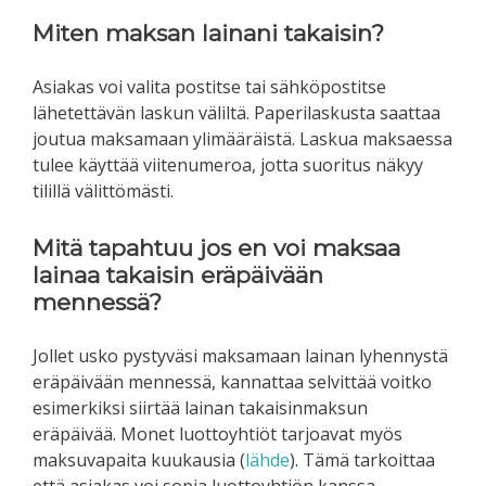
Miten maksan lainani takaisin?
Asiakas voi valita postitse tai sähköpostitse
lähetettävän laskun väliltä. Paperilaskusta saattaa
joutua maksamaan ylimääräistä. Laskua maksaessa
tulee käyttää viitenumeroa, jotta suoritus näkyy
tilillä välittömästi.
Mitä tapahtuu jos en voi maksaa
lainaa takaisin eräpäivään
mennessä?
Jollet usko pystyväsi maksamaan lainan lyhennystä
eräpäivään mennessä, kannattaa selvittää voitko
esimerkiksi siirtää lainan takaisinmaksun
eräpäivää. Monet luottoyhtiöt tarjoavat myös
maksuvapaita kuukausia (
lähde
). Tämä tarkoittaa
että asiakas voi sopia luottoyhtiön kanssa