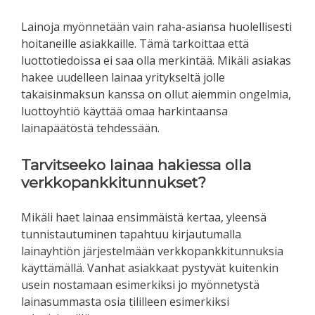
Lainoja myönnetään vain raha-asiansa huolellisesti
hoitaneille asiakkaille. Tämä tarkoittaa että
luottotiedoissa ei saa olla merkintää. Mikäli asiakas
hakee uudelleen lainaa yritykseltä jolle
takaisinmaksun kanssa on ollut aiemmin ongelmia,
luottoyhtiö käyttää omaa harkintaansa
lainapäätöstä tehdessään.
Tarvitseeko lainaa hakiessa olla
verkkopankkitunnukset?
Mikäli haet lainaa ensimmäistä kertaa, yleensä
tunnistautuminen tapahtuu kirjautumalla
lainayhtiön järjestelmään verkkopankkitunnuksia
käyttämällä. Vanhat asiakkaat pystyvät kuitenkin
usein nostamaan esimerkiksi jo myönnetystä
lainasummasta osia tililleen esimerkiksi