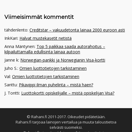
Viimeisimmät kommentit
tähdenlento
:
Creditstar – vakuudetonta lainaa 2000 euroon asti
InkKari
:
Halvat mustekasetit netistä
Anna Mäntynen
:
Top 5 paikkaa saada autorahoitus –
kilpailuttamalla edullisinta lainaa autoon
Janne k
:
Norwegian-pankki ja Norwegianin Visa-kortti
Juho S.
:
Omien luottotietojen tarkistaminen
Val
:
Omien luottotietojen tarkistaminen
Santtu
:
Pikavippi ilman puhelinta – mistä haen?
J. Tontti
:
Luottokortti opiskelijalle – mistä opiskelijan Visa?
© Rahani.fi 2011-2017. Oikeudet pidätetään.
Rahani.fi tarjoaa lainojen vertailua ja muuta taloustietoa
selvästi suomeksi.