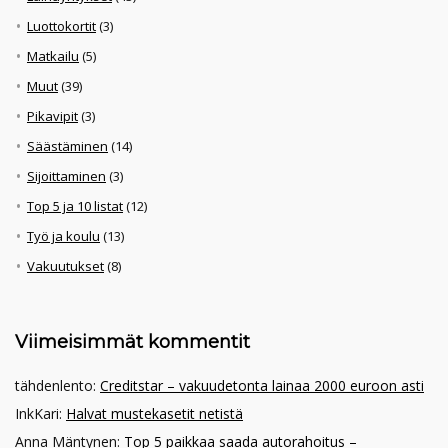
Luottokortit
(3)
Matkailu
(5)
Muut
(39)
Pikavipit
(3)
Säästäminen
(14)
Sijoittaminen
(3)
Top 5 ja 10 listat
(12)
Työ ja koulu
(13)
Vakuutukset
(8)
Viimeisimmät kommentit
tähdenlento
:
Creditstar – vakuudetonta lainaa 2000 euroon asti
InkKari
:
Halvat mustekasetit netistä
Anna Mäntynen
:
Top 5 paikkaa saada autorahoitus –