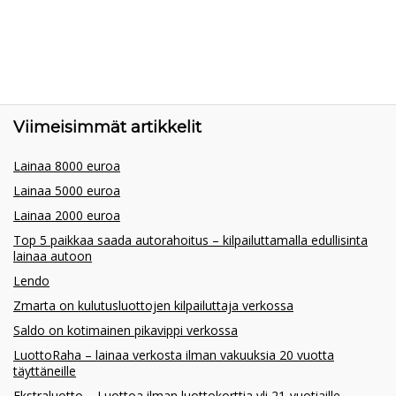
Viimeisimmät artikkelit
Lainaa 8000 euroa
Lainaa 5000 euroa
Lainaa 2000 euroa
Top 5 paikkaa saada autorahoitus – kilpailuttamalla edullisinta
lainaa autoon
Lendo
Zmarta on kulutusluottojen kilpailuttaja verkossa
Saldo on kotimainen pikavippi verkossa
LuottoRaha – lainaa verkosta ilman vakuuksia 20 vuotta
täyttäneille
Ekstraluotto – Luottoa ilman luottokorttia yli 21-vuotiaille