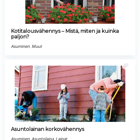
Kotitalousvähennys – Mistä, miten ja kuinka
paljon?
Asuminen
,
Muut
Asuntolainan korkovähennys
Asuminen
,
Asuntolaina
,
Lainat