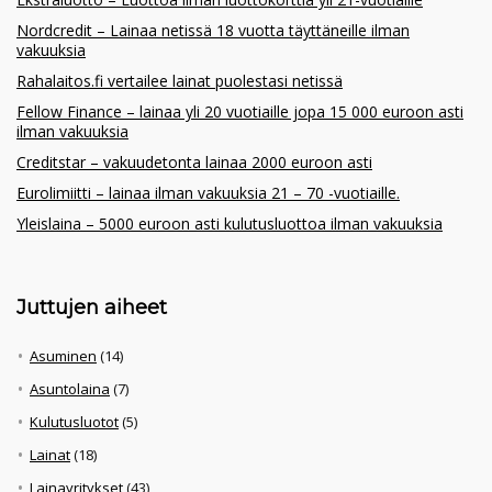
Nordcredit – Lainaa netissä 18 vuotta täyttäneille ilman
vakuuksia
Rahalaitos.fi vertailee lainat puolestasi netissä
Fellow Finance – lainaa yli 20 vuotiaille jopa 15 000 euroon asti
ilman vakuuksia
Creditstar – vakuudetonta lainaa 2000 euroon asti
Eurolimiitti – lainaa ilman vakuuksia 21 – 70 -vuotiaille.
Yleislaina – 5000 euroon asti kulutusluottoa ilman vakuuksia
Juttujen aiheet
Asuminen
(14)
Asuntolaina
(7)
Kulutusluotot
(5)
Lainat
(18)
Lainayritykset
(43)