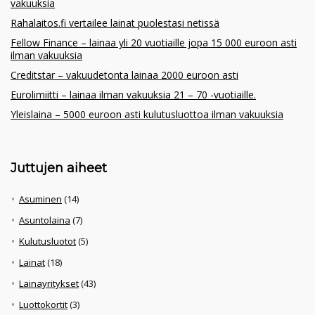
vakuuksia
Rahalaitos.fi vertailee lainat puolestasi netissä
Fellow Finance – lainaa yli 20 vuotiaille jopa 15 000 euroon asti
ilman vakuuksia
Creditstar – vakuudetonta lainaa 2000 euroon asti
Eurolimiitti – lainaa ilman vakuuksia 21 – 70 -vuotiaille.
Yleislaina – 5000 euroon asti kulutusluottoa ilman vakuuksia
Juttujen aiheet
Asuminen
(14)
Asuntolaina
(7)
Kulutusluotot
(5)
Lainat
(18)
Lainayritykset
(43)
Luottokortit
(3)