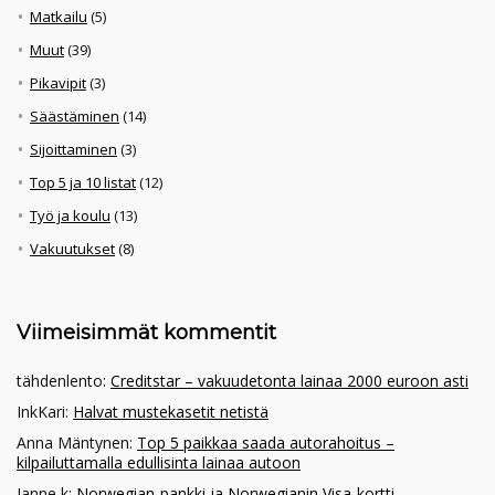
Matkailu
(5)
Muut
(39)
Pikavipit
(3)
Säästäminen
(14)
Sijoittaminen
(3)
Top 5 ja 10 listat
(12)
Työ ja koulu
(13)
Vakuutukset
(8)
Viimeisimmät kommentit
tähdenlento
:
Creditstar – vakuudetonta lainaa 2000 euroon asti
InkKari
:
Halvat mustekasetit netistä
Anna Mäntynen
:
Top 5 paikkaa saada autorahoitus –
kilpailuttamalla edullisinta lainaa autoon
Janne k
:
Norwegian-pankki ja Norwegianin Visa-kortti