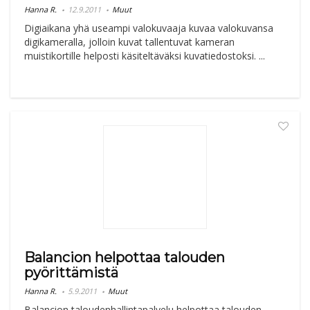
Hanna R.
12.9.2011
Muut
Digiaikana yhä useampi valokuvaaja kuvaa valokuvansa
digikameralla, jolloin kuvat tallentuvat kameran
muistikortille helposti käsiteltäväksi kuvatiedostoksi. ...
Balancion helpottaa talouden
pyörittämistä
Hanna R.
5.9.2011
Muut
Balancion taloudenhallintapalvelu helpottaa talouden