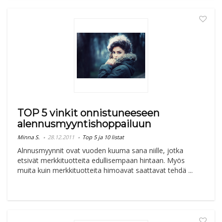
TOP 5 vinkit onnistuneeseen
alennusmyyntishoppailuun
Minna S.
28.12.2011
Top 5 ja 10 listat
Alnnusmyynnit ovat vuoden kuuma sana niille, jotka
etsivät merkkituotteita edullisempaan hintaan. Myös
muita kuin merkkituotteita himoavat saattavat tehdä ...