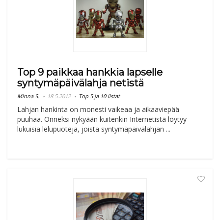
Top 9 paikkaa hankkia lapselle
syntymäpäivälahja netistä
Minna S.
18.5.2012
Top 5 ja 10 listat
Lahjan hankinta on monesti vaikeaa ja aikaaviepää
puuhaa. Onneksi nykyään kuitenkin Internetistä löytyy
lukuisia lelupuoteja, joista syntymäpäivälahjan ...