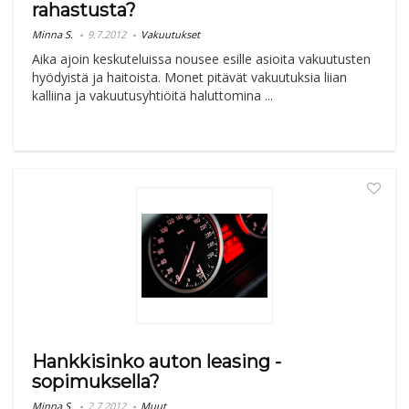
rahastusta?
Minna S.
9.7.2012
Vakuutukset
Aika ajoin keskuteluissa nousee esille asioita vakuutusten
hyödyistä ja haitoista. Monet pitävät vakuutuksia liian
kalliina ja vakuutusyhtiöitä haluttomina ...
Hankkisinko auton leasing -
sopimuksella?
Minna S.
2.7.2012
Muut