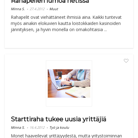
Rahapelien lumoa netissä
Minna S.
27.4.2012
Muut
Rahapelit ovat viehättäneet ihmisiä aina. Kaikki tuntevat
myös ainakin elokuvien kautta loistokkaiden kasinoiden
jännityksen, ja hyvin monella on omakohtaisia ...
Starttiraha tukee uusia yrittäjiä
Minna S.
16.4.2012
Työ ja koulu
Monet haaveilevat yrittäjyydestä, mutta yritystoiminnan