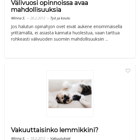
Välivuosi opinnoissa avaa
mahdollisuuksia
Minna S.
26.2.2012
Työ ja koulu
Jos halutun opinahjon ovet eivät aukene ensimmäisellä
yrittämällä, ei asiasta kannata huolestua, vaan tarttua
rohkeasti välivuoden suomiin mahdollisuuksiin ...
Vakuuttaisinko lemmikkini?
Minna S.
19.2.2012
Vakuutukset