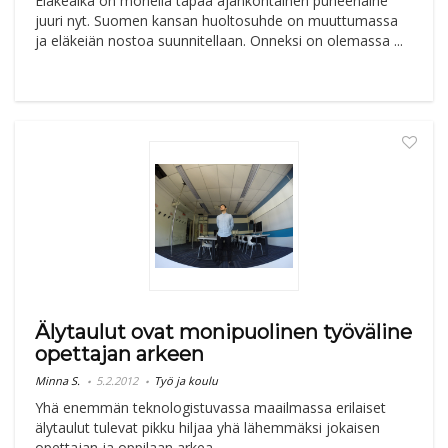
Eläkeaika on monella tapaa ajankohtainen puheenaihe
juuri nyt. Suomen kansan huoltosuhde on muuttumassa
ja eläkeiän nostoa suunnitellaan. Onneksi on olemassa ...
Älytaulut ovat monipuolinen työväline
opettajan arkeen
Minna S.
5.2.2012
Työ ja koulu
Yhä enemmän teknologistuvassa maailmassa erilaiset
älytaulut tulevat pikku hiljaa yhä lähemmäksi jokaisen
opettajan ja oppilaan arkea.