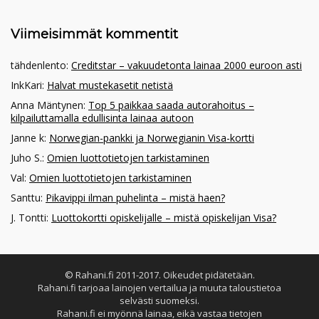
Viimeisimmät kommentit
tähdenlento
:
Creditstar – vakuudetonta lainaa 2000 euroon asti
InkKari
:
Halvat mustekasetit netistä
Anna Mäntynen
:
Top 5 paikkaa saada autorahoitus –
kilpailuttamalla edullisinta lainaa autoon
Janne k
:
Norwegian-pankki ja Norwegianin Visa-kortti
Juho S.
:
Omien luottotietojen tarkistaminen
Val
:
Omien luottotietojen tarkistaminen
Santtu
:
Pikavippi ilman puhelinta – mistä haen?
J. Tontti
:
Luottokortti opiskelijalle – mistä opiskelijan Visa?
© Rahani.fi 2011-2017. Oikeudet pidätetään.
Rahani.fi tarjoaa lainojen vertailua ja muuta taloustietoa
selvästi suomeksi.
Rahani.fi ei myönnä lainaa, eikä vastaa tietojen