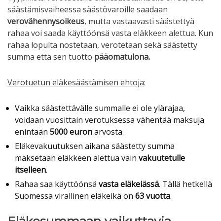
säästämisvaiheessa säästövaroille saadaan
verovähennysoikeus
, mutta vastaavasti säästettyä
rahaa voi saada käyttöönsä vasta eläkkeen alettua. Kun
rahaa lopulta nostetaan, verotetaan sekä säästetty
summa että sen tuotto
pääomatulona.
Verotuetun eläkesäästämisen ehtoja
:
Vaikka säästettävälle summalle ei ole ylärajaa,
voidaan vuosittain verotuksessa vähentää maksuja
enintään
5000 euron
arvosta.
Eläkevakuutuksen aikana säästetty summa
maksetaan eläkkeen alettua vain
vakuutetulle
itselleen
.
Rahaa saa käyttöönsä
vasta eläkeiässä
. Tällä hetkellä
Suomessa virallinen eläkeikä on
63 vuotta
.