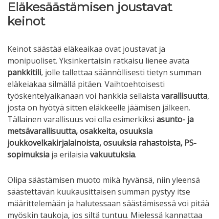
Eläkesäästämisen joustavat
keinot
Keinot säästää eläkeaikaa ovat joustavat ja
monipuoliset. Yksinkertaisin ratkaisu lienee avata
pankkitili
, jolle tallettaa säännöllisesti tietyn summan
eläkeiakaa silmällä pitäen. Vaihtoehtoisesti
työskentelyaikanaan voi hankkia sellaista
varallisuutta
,
josta on hyötyä sitten eläkkeelle jäämisen jälkeen.
Tällainen varallisuus voi olla esimerkiksi
asunto- ja
metsävarallisuutta, osakkeita, osuuksia
joukkovelkakirjalainoista, osuuksia rahastoista, PS-
sopimuksia
ja erilaisia
vakuutuksia
.
Olipa säästämisen muoto mikä hyvänsä, niin yleensä
säästettävän kuukausittaisen summan pystyy itse
määrittelemään ja halutessaan säästämisessä voi pitää
myöskin taukoja, jos siltä tuntuu. Mielessä kannattaa