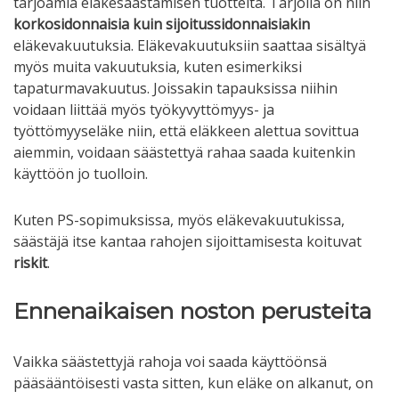
tarjoamia eläkesäästämisen tuotteita. Tarjolla on niin
korkosidonnaisia kuin sijoitussidonnaisiakin
eläkevakuutuksia. Eläkevakuutuksiin saattaa sisältyä
myös muita vakuutuksia, kuten esimerkiksi
tapaturmavakuutus. Joissakin tapauksissa niihin
voidaan liittää myös työkyvyttömyys- ja
työttömyyseläke niin, että eläkkeen alettua sovittua
aiemmin, voidaan säästettyä rahaa saada kuitenkin
käyttöön jo tuolloin.
Kuten PS-sopimuksissa, myös eläkevakuutukissa,
säästäjä itse kantaa rahojen sijoittamisesta koituvat
riskit
.
Ennenaikaisen noston perusteita
Vaikka säästettyjä rahoja voi saada käyttöönsä
pääsääntöisesti vasta sitten, kun eläke on alkanut, on