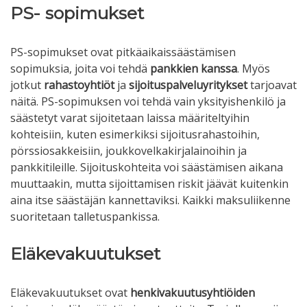
PS- sopimukset
PS-sopimukset ovat pitkäaikaissäästämisen
sopimuksia, joita voi tehdä
pankkien kanssa
. Myös
jotkut
rahastoyhtiöt
ja
sijoituspalveluyritykset
tarjoavat
näitä. PS-sopimuksen voi tehdä vain yksityishenkilö ja
säästetyt varat sijoitetaan laissa määriteltyihin
kohteisiin, kuten esimerkiksi sijoitusrahastoihin,
pörssiosakkeisiin, joukkovelkakirjalainoihin ja
pankkitileille. Sijoituskohteita voi säästämisen aikana
muuttaakin, mutta sijoittamisen riskit jäävät kuitenkin
aina itse säästäjän kannettaviksi. Kaikki maksuliikenne
suoritetaan talletuspankissa.
Eläkevakuutukset
Eläkevakuutukset ovat
henkivakuutusyhtiöiden