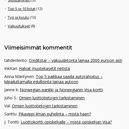
Sijoittaminen
(3)
Top 5 ja 10 listat
(12)
Työ ja koulu
(13)
Vakuutukset
(8)
Viimeisimmät kommentit
tähdenlento
:
Creditstar – vakuudetonta lainaa 2000 euroon asti
InkKari
:
Halvat mustekasetit netistä
Anna Mäntynen
:
Top 5 paikkaa saada autorahoitus –
kilpailuttamalla edullisinta lainaa autoon
Janne k
:
Norwegian-pankki ja Norwegianin Visa-kortti
Juho S.
:
Omien luottotietojen tarkistaminen
Val
:
Omien luottotietojen tarkistaminen
Santtu
:
Pikavippi ilman puhelinta – mistä haen?
J. Tontti
:
Luottokortti opiskelijalle – mistä opiskelijan Visa?