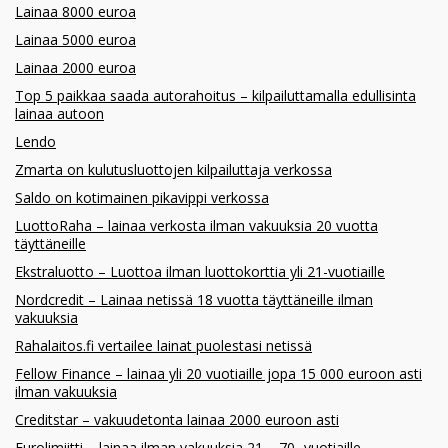
Lainaa 8000 euroa
Lainaa 5000 euroa
Lainaa 2000 euroa
Top 5 paikkaa saada autorahoitus – kilpailuttamalla edullisinta
lainaa autoon
Lendo
Zmarta on kulutusluottojen kilpailuttaja verkossa
Saldo on kotimainen pikavippi verkossa
LuottoRaha – lainaa verkosta ilman vakuuksia 20 vuotta
täyttäneille
Ekstraluotto – Luottoa ilman luottokorttia yli 21-vuotiaille
Nordcredit – Lainaa netissä 18 vuotta täyttäneille ilman
vakuuksia
Rahalaitos.fi vertailee lainat puolestasi netissä
Fellow Finance – lainaa yli 20 vuotiaille jopa 15 000 euroon asti
ilman vakuuksia
Creditstar – vakuudetonta lainaa 2000 euroon asti
Eurolimiitti – lainaa ilman vakuuksia 21 – 70 -vuotiaille.