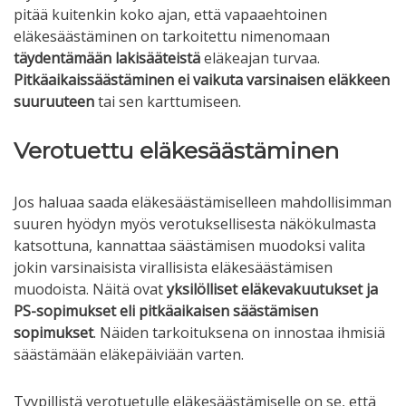
pitää kuitenkin koko ajan, että vapaaehtoinen
eläkesäästäminen on tarkoitettu nimenomaan
täydentämään lakisääteistä
eläkeajan turvaa.
Pitkäaikaissäästäminen ei vaikuta varsinaisen eläkkeen
suuruuteen
tai sen karttumiseen.
Verotuettu eläkesäästäminen
Jos haluaa saada eläkesäästämiselleen mahdollisimman
suuren hyödyn myös verotuksellisesta näkökulmasta
katsottuna, kannattaa säästämisen muodoksi valita
jokin varsinaisista virallisista eläkesäästämisen
muodoista. Näitä ovat
yksilölliset eläkevakuutukset ja
PS-sopimukset eli pitkäaikaisen säästämisen
sopimukset
. Näiden tarkoituksena on innostaa ihmisiä
säästämään eläkepäiviään varten.
Tyypillistä verotuetulle eläkesäästämiselle on se, että