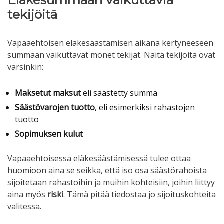
Eläkesummaan vaikuttavia
tekijöitä
Vapaaehtoisen eläkesäästämisen aikana kertyneeseen
summaan vaikuttavat monet tekijät. Näitä tekijöitä ovat
varsinkin:
Maksetut maksut
eli säästetty summa
Säästövarojen tuotto
, eli esimerkiksi rahastojen
tuotto
Sopimuksen kulut
Vapaaehtoisessa eläkesäästämisessä tulee ottaa
huomioon aina se seikka, että iso osa säästörahoista
sijoitetaan rahastoihin ja muihin kohteisiin, joihin liittyy
aina myös
riski
. Tämä pitää tiedostaa jo sijoituskohteita
valitessa.