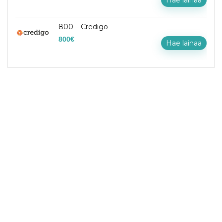
Hae lainaa
800 – Credigo
800
€
Hae lainaa