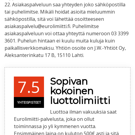
22. Asiakaspalveluun saa yhteyden joko sähköpostilla
tai puhelimitse. Mikäli hoidat asioita mieluummin
sähköpostilla, sitä voi lähettää osoitteeseen
asiakaspalvelu@eurolimiitti.fi. Puhelimitse
asiakaspalveluun voi ottaa yhteyttä numeroon 03 3399
3601. Puhelun hintaan ei kuulu muita kuluja kuin
paikallisverkkomaksu. Yhtiön osoite on J.W.-Yhtiöt Oy,
Aleksanterinkatu 17 B, 15110 Lahti.
Sopivan
7.5
kokoinen
luottolimiitti
YHTEISPISTEET
Luottoa ilman vakuuksia saat
Eurolimiitti-palvelusta, joka on ollut
toiminnassa jo yli kymmenen vuotta.
Ensimmäinen laina on kuluton 500€ asti ja sitä