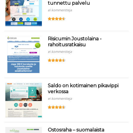
tunnettu palvelu
ei kommentteja
Risicumin Joustolaina -
rahoitusratkaisu
ei kommentteja
Saldo on kotimainen pikavippi
verkossa
ei kommentteja
Ostosraha – suomalaista