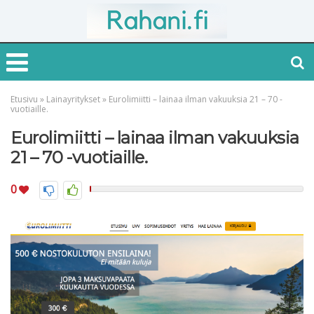
Etusivu
»
Lainayritykset
»
Eurolimiitti – lainaa ilman vakuuksia 21 – 70 -
vuotiaille.
Eurolimiitti – lainaa ilman vakuuksia
21 – 70 -vuotiaille.
0