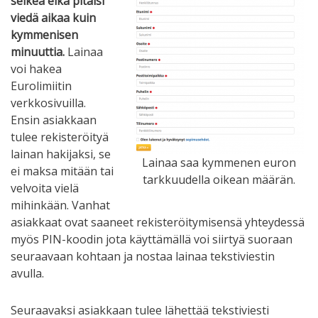
selkeä eikä pitäisi
viedä aikaa kuin
kymmenisen
minuuttia.
Lainaa
voi hakea
Eurolimiitin
verkkosivuilla.
Ensin asiakkaan
tulee rekisteröityä
lainan hakijaksi, se
Lainaa saa kymmenen euron
ei maksa mitään tai
tarkkuudella oikean määrän.
velvoita vielä
mihinkään. Vanhat
asiakkaat ovat saaneet rekisteröitymisensä yhteydessä
myös PIN-koodin jota käyttämällä voi siirtyä suoraan
seuraavaan kohtaan ja nostaa lainaa tekstiviestin
avulla.
Seuraavaksi asiakkaan tulee lähettää tekstiviesti