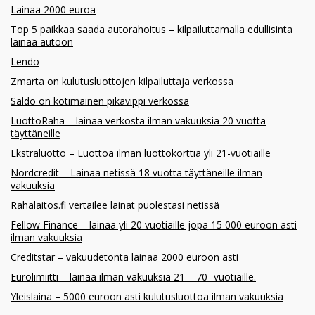
Lainaa 2000 euroa
Top 5 paikkaa saada autorahoitus – kilpailuttamalla edullisinta
lainaa autoon
Lendo
Zmarta on kulutusluottojen kilpailuttaja verkossa
Saldo on kotimainen pikavippi verkossa
LuottoRaha – lainaa verkosta ilman vakuuksia 20 vuotta
täyttäneille
Ekstraluotto – Luottoa ilman luottokorttia yli 21-vuotiaille
Nordcredit – Lainaa netissä 18 vuotta täyttäneille ilman
vakuuksia
Rahalaitos.fi vertailee lainat puolestasi netissä
Fellow Finance – lainaa yli 20 vuotiaille jopa 15 000 euroon asti
ilman vakuuksia
Creditstar – vakuudetonta lainaa 2000 euroon asti
Eurolimiitti – lainaa ilman vakuuksia 21 – 70 -vuotiaille.
Yleislaina – 5000 euroon asti kulutusluottoa ilman vakuuksia