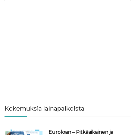
Kokemuksia lainapaikoista
Euroloan – Pitkäaikainen ja