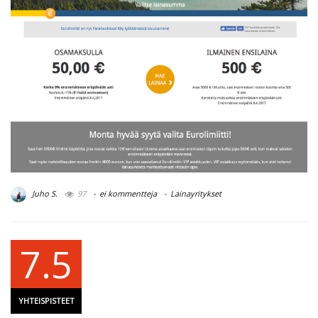
Juho S.
97
ei kommentteja
Lainayritykset
7.5
YHTEISPISTEET