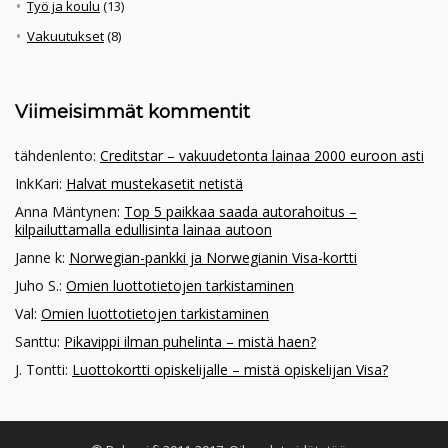
Työ ja koulu
(13)
Vakuutukset
(8)
Viimeisimmät kommentit
tähdenlento
:
Creditstar – vakuudetonta lainaa 2000 euroon asti
InkKari
:
Halvat mustekasetit netistä
Anna Mäntynen
:
Top 5 paikkaa saada autorahoitus –
kilpailuttamalla edullisinta lainaa autoon
Janne k
:
Norwegian-pankki ja Norwegianin Visa-kortti
Juho S.
:
Omien luottotietojen tarkistaminen
Val
:
Omien luottotietojen tarkistaminen
Santtu
:
Pikavippi ilman puhelinta – mistä haen?
J. Tontti
:
Luottokortti opiskelijalle – mistä opiskelijan Visa?