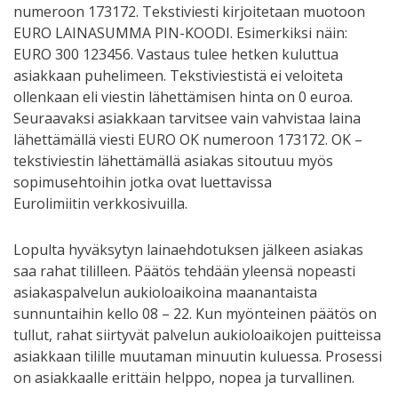
numeroon 173172. Tekstiviesti kirjoitetaan muotoon
EURO LAINASUMMA PIN-KOODI. Esimerkiksi näin:
EURO 300 123456. Vastaus tulee hetken kuluttua
asiakkaan puhelimeen. Tekstiviestistä ei veloiteta
ollenkaan eli viestin lähettämisen hinta on 0 euroa.
Seuraavaksi asiakkaan tarvitsee vain vahvistaa laina
lähettämällä viesti EURO OK numeroon 173172. OK –
tekstiviestin lähettämällä asiakas sitoutuu myös
sopimusehtoihin jotka ovat luettavissa
Eurolimiitin verkkosivuilla.
Lopulta hyväksytyn lainaehdotuksen jälkeen asiakas
saa rahat tililleen. Päätös tehdään yleensä nopeasti
asiakaspalvelun aukioloaikoina maanantaista
sunnuntaihin kello 08 – 22. Kun myönteinen päätös on
tullut, rahat siirtyvät palvelun aukioloaikojen puitteissa
asiakkaan tilille muutaman minuutin kuluessa. Prosessi
on asiakkaalle erittäin helppo, nopea ja turvallinen.