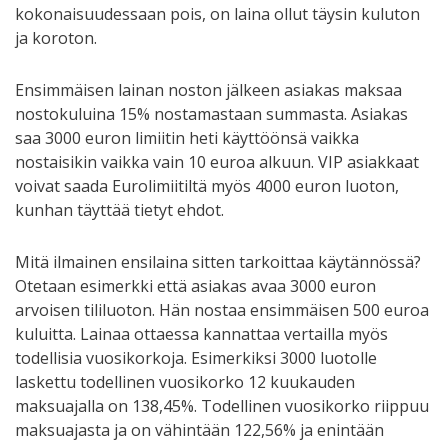
kokonaisuudessaan pois, on laina ollut täysin kuluton
ja koroton.
Ensimmäisen lainan noston jälkeen asiakas maksaa
nostokuluina 15% nostamastaan summasta. Asiakas
saa 3000 euron limiitin heti käyttöönsä vaikka
nostaisikin vaikka vain 10 euroa alkuun. VIP asiakkaat
voivat saada Eurolimiitiltä myös 4000 euron luoton,
kunhan täyttää tietyt ehdot.
Mitä ilmainen ensilaina sitten tarkoittaa käytännössä?
Otetaan esimerkki että asiakas avaa 3000 euron
arvoisen tililuoton. Hän nostaa ensimmäisen 500 euroa
kuluitta. Lainaa ottaessa kannattaa vertailla myös
todellisia vuosikorkoja. Esimerkiksi 3000 luotolle
laskettu todellinen vuosikorko 12 kuukauden
maksuajalla on 138,45%. Todellinen vuosikorko riippuu
maksuajasta ja on vähintään 122,56% ja enintään