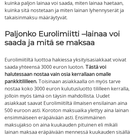
kuinka paljon lainaa voi saada, miten lainaa haetaan,
kuinka sitä nostetaan ja miten lainan lyhennyserät ja
takaisinmaksu määräytyvät.
Paljonko Eurolimiitti –lainaa voi
saada ja mitä se maksaa
Eurolimiitiltä luottoa hakiessa yksityisasiakkaat voivat
saada yhteensä 3000 euron luoton.
Tästä voi
halutessaan nostaa vain osia kerrallaan omalle
pankkitililleen.
Toisinaan asiakkaalla on myös tarve
nostaa koko 3000 euron kulutusluotto tililleen kerralla,
jolloin myös tämä on täysin mahdollista. Uudet
asiakkaat saavat Eurolimiitiltä ilmaisen ensilainan aina
500 euroon asti. Koroton maksuaika ylettyy aina lainan
ensimmäiseen eräpäivään asti. Ensimmäinen
maksujakso on aina kuukauden pituinen eli mikäli
lainan maksaa eräpäivään mennessä kuukauden sisällä