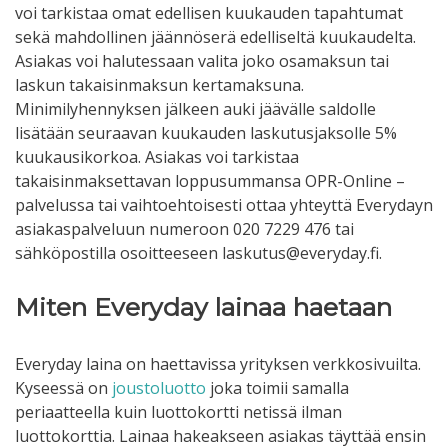
voi tarkistaa omat edellisen kuukauden tapahtumat
sekä mahdollinen jäännöserä edelliseltä kuukaudelta.
Asiakas voi halutessaan valita joko osamaksun tai
laskun takaisinmaksun kertamaksuna.
Minimilyhennyksen jälkeen auki jäävälle saldolle
lisätään seuraavan kuukauden laskutusjaksolle 5%
kuukausikorkoa. Asiakas voi tarkistaa
takaisinmaksettavan loppusummansa OPR-Online –
palvelussa tai vaihtoehtoisesti ottaa yhteyttä Everydayn
asiakaspalveluun numeroon 020 7229 476 tai
sähköpostilla osoitteeseen laskutus@everyday.fi.
Miten Everyday lainaa haetaan
Everyday laina on haettavissa yrityksen verkkosivuilta.
Kyseessä on
joustoluotto
joka toimii samalla
periaatteella kuin luottokortti netissä ilman
luottokorttia. Lainaa hakeakseen asiakas täyttää ensin