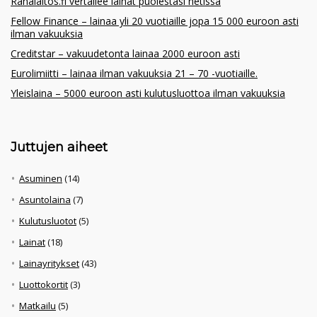
Rahalaitos.fi vertailee lainat puolestasi netissä
Fellow Finance – lainaa yli 20 vuotiaille jopa 15 000 euroon asti
ilman vakuuksia
Creditstar – vakuudetonta lainaa 2000 euroon asti
Eurolimiitti – lainaa ilman vakuuksia 21 – 70 -vuotiaille.
Yleislaina – 5000 euroon asti kulutusluottoa ilman vakuuksia
Juttujen aiheet
Asuminen
(14)
Asuntolaina
(7)
Kulutusluotot
(5)
Lainat
(18)
Lainayritykset
(43)
Luottokortit
(3)
Matkailu
(5)