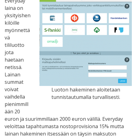
Everyday
laina on
yksityishen
kilöille
myönnettä
vä
tililuotto
jota
haetaan
netissä.
Lainan
summat
voivat
Luoton hakeminen aloitetaan
vaihdella
tunnistautumalla turvallisesti.
pienimmill
ään 20
euron ja suurimmillaan 2000 euron välillä. Everyday
veloittaa tapahtumasta nostoprovisiona 15% mutta
lainan hakeminen itsessään on täysin maksuton