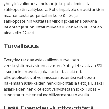
yhteyttä valintansa mukaan joko puhelimitse tai
sähköpostin välityksellä. Puhelinpalvelu on auki arkisin
maanantaista perjantaihin kello 8 – 20 ja
sähköposteihin vastataan viikon jokaisena päivänä
lauantait ja sunnuntait mukaan lukien kello 08 lähtien
aina kello 22 asti.
Turvallisuus
Everyday tarjoaa asiakkailleen turvallisen
verkkoyhtiönsä asiointia varten. Yhteydet salataan SSL
–suojauksen avulla, joka tarkoittaa sitä että
ulkopuoliset eivät voi missään asiointisi vaiheessa
näkemään asiakkaiden henkilökohtaisia tietoja. Lisäksi
asiakkaiden henkilötiedot vahvistetaan joko Tupas –
tunnistautumisen tai mobiilivarmenteen avulla.
Lisää Everyday -luottoyhtiöstä