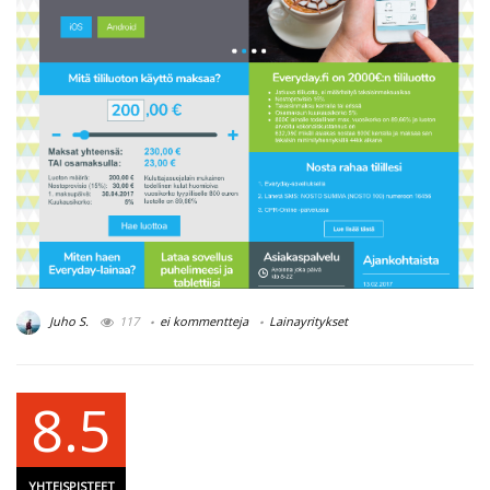
Juho S.
117
ei kommentteja
Lainayritykset
8.5
YHTEISPISTEET