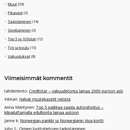
Muut
(39)
Pikavipit
(3)
Säästäminen
(14)
Sijoittaminen
(3)
Top 5 ja 10 listat
(12)
Työ ja koulu
(13)
Vakuutukset
(8)
Viimeisimmät kommentit
tähdenlento
:
Creditstar – vakuudetonta lainaa 2000 euroon asti
InkKari
:
Halvat mustekasetit netistä
Anna Mäntynen
:
Top 5 paikkaa saada autorahoitus –
kilpailuttamalla edullisinta lainaa autoon
Janne k
:
Norwegian-pankki ja Norwegianin Visa-kortti
Juho S.
:
Omien luottotietojen tarkistaminen