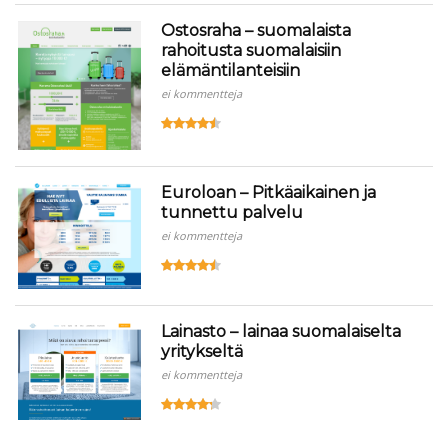
Ostosraha – suomalaista
rahoitusta suomalaisiin
elämäntilanteisiin
ei kommentteja
Euroloan – Pitkäaikainen ja
tunnettu palvelu
ei kommentteja
Lainasto – lainaa suomalaiselta
yritykseltä
ei kommentteja