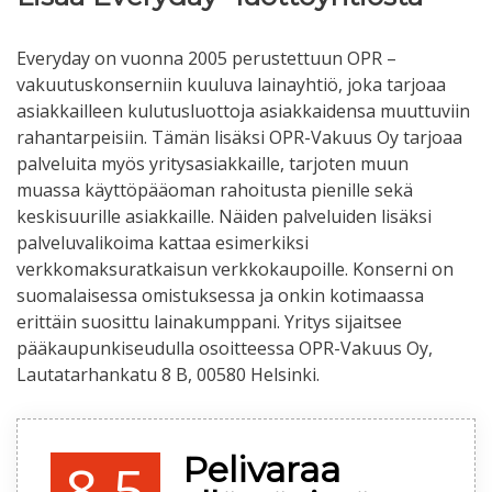
Everyday on vuonna 2005 perustettuun OPR –
vakuutuskonserniin kuuluva lainayhtiö, joka tarjoaa
asiakkailleen kulutusluottoja asiakkaidensa muuttuviin
rahantarpeisiin. Tämän lisäksi OPR-Vakuus Oy tarjoaa
palveluita myös yritysasiakkaille, tarjoten muun
muassa käyttöpääoman rahoitusta pienille sekä
keskisuurille asiakkaille. Näiden palveluiden lisäksi
palveluvalikoima kattaa esimerkiksi
verkkomaksuratkaisun verkkokaupoille. Konserni on
suomalaisessa omistuksessa ja onkin kotimaassa
erittäin suosittu lainakumppani. Yritys sijaitsee
pääkaupunkiseudulla osoitteessa OPR-Vakuus Oy,
Lautatarhankatu 8 B, 00580 Helsinki.
Pelivaraa
8.5