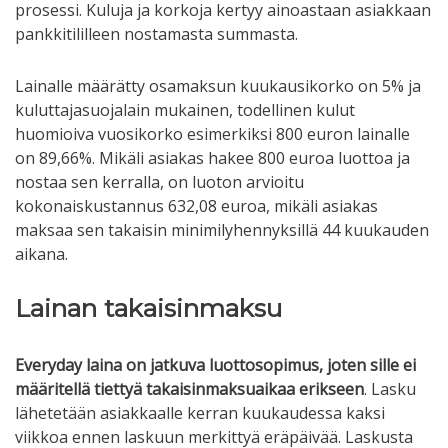
prosessi. Kuluja ja korkoja kertyy ainoastaan asiakkaan
pankkitililleen nostamasta summasta.
Lainalle määrätty osamaksun kuukausikorko on 5% ja
kuluttajasuojalain mukainen, todellinen kulut
huomioiva vuosikorko esimerkiksi 800 euron lainalle
on 89,66%. Mikäli asiakas hakee 800 euroa luottoa ja
nostaa sen kerralla, on luoton arvioitu
kokonaiskustannus 632,08 euroa, mikäli asiakas
maksaa sen takaisin minimilyhennyksillä 44 kuukauden
aikana.
Lainan takaisinmaksu
Everyday laina on jatkuva luottosopimus, joten sille ei
määritellä tiettyä takaisinmaksuaikaa erikseen
. Lasku
lähetetään asiakkaalle kerran kuukaudessa kaksi
viikkoa ennen laskuun merkittyä eräpäivää. Laskusta