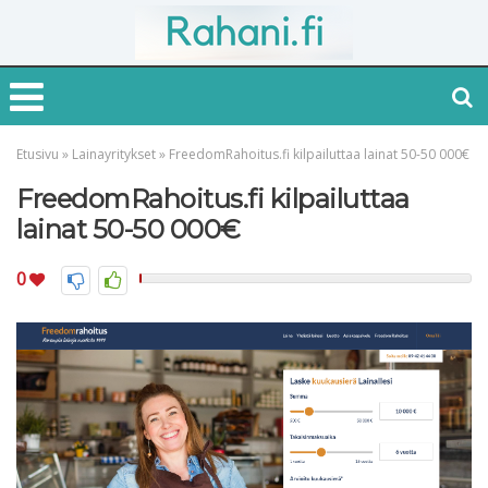
Etusivu
»
Lainayritykset
»
FreedomRahoitus.fi kilpailuttaa lainat 50-50 000€
FreedomRahoitus.fi kilpailuttaa
lainat 50-50 000€
0