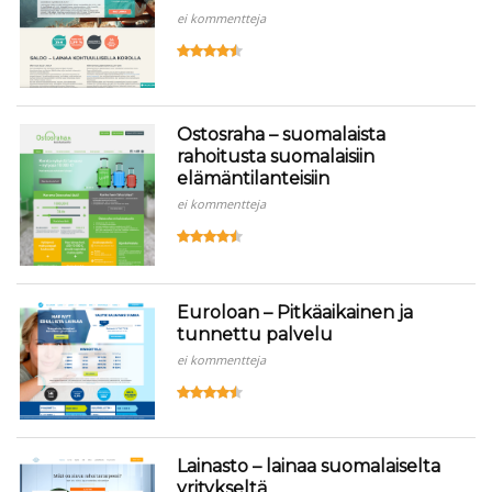
ei kommentteja
Ostosraha – suomalaista
rahoitusta suomalaisiin
elämäntilanteisiin
ei kommentteja
Euroloan – Pitkäaikainen ja
tunnettu palvelu
ei kommentteja
Lainasto – lainaa suomalaiselta
yritykseltä