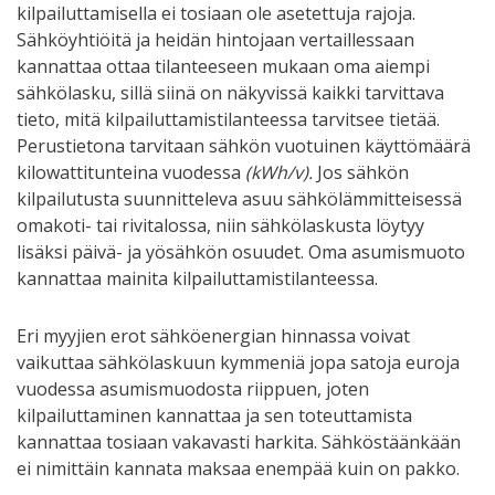
kilpailuttamisella ei tosiaan ole asetettuja rajoja.
Sähköyhtiöitä ja heidän hintojaan vertaillessaan
kannattaa ottaa tilanteeseen mukaan oma aiempi
sähkölasku, sillä siinä on näkyvissä kaikki tarvittava
tieto, mitä kilpailuttamistilanteessa tarvitsee tietää.
Perustietona tarvitaan sähkön vuotuinen käyttömäärä
kilowattitunteina vuodessa
(kWh/v).
Jos sähkön
kilpailutusta suunnitteleva asuu sähkölämmitteisessä
omakoti- tai rivitalossa, niin sähkölaskusta löytyy
lisäksi päivä- ja yösähkön osuudet. Oma asumismuoto
kannattaa mainita kilpailuttamistilanteessa.
Eri myyjien erot sähköenergian hinnassa voivat
vaikuttaa sähkölaskuun kymmeniä jopa satoja euroja
vuodessa asumismuodosta riippuen, joten
kilpailuttaminen kannattaa ja sen toteuttamista
kannattaa tosiaan vakavasti harkita. Sähköstäänkään
ei nimittäin kannata maksaa enempää kuin on pakko.