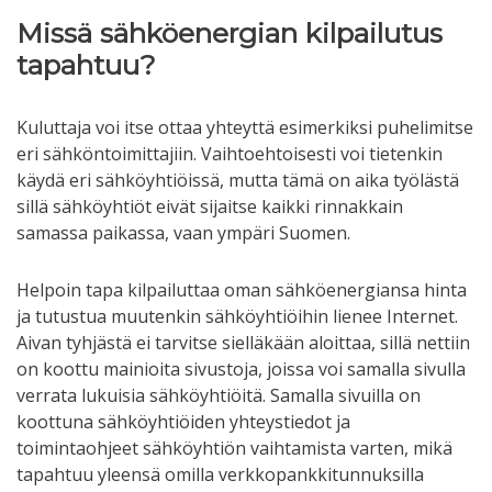
Missä sähköenergian kilpailutus
tapahtuu?
Kuluttaja voi itse ottaa yhteyttä esimerkiksi puhelimitse
eri sähköntoimittajiin. Vaihtoehtoisesti voi tietenkin
käydä eri sähköyhtiöissä, mutta tämä on aika työlästä
sillä sähköyhtiöt eivät sijaitse kaikki rinnakkain
samassa paikassa, vaan ympäri Suomen.
Helpoin tapa kilpailuttaa oman sähköenergiansa hinta
ja tutustua muutenkin sähköyhtiöihin lienee Internet.
Aivan tyhjästä ei tarvitse sielläkään aloittaa, sillä nettiin
on koottu mainioita sivustoja, joissa voi samalla sivulla
verrata lukuisia sähköyhtiöitä. Samalla sivuilla on
koottuna sähköyhtiöiden yhteystiedot ja
toimintaohjeet sähköyhtiön vaihtamista varten, mikä
tapahtuu yleensä omilla verkkopankkitunnuksilla