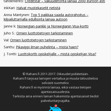
tähdenlento
:
Creditstar – vakuudetonta lainaa 2000 euroon asti
InkKari
:
Halvat mustekasetit netistä
Anna Mäntynen
:
Top 5 paikkaa saada autorahoitus –
kilpailuttamalla edullisinta lainaa autoon
Janne k
:
Norwegian-pankki ja Norwegianin Visa-kortti
Juho S.
:
Omien luottotietojen tarkistaminen
Val
:
Omien luottotietojen tarkistaminen
Santtu
:
Pikavippi ilman puhelinta – mistä haen?
J. Tontti
:
Luottokortti opiskelijalle – mistä opiskelijan Visa?
© Rahani.fi 2011-2017. Oikeudet pidätetään.
Rahani.fi tarjoaa lainojen vertailua ja muuta taloustietoa
selvästi suomeksi.
Rahani.fi ei myönnä lainaa, eikä vastaa tietojen
ajantasaisuudesta.
Tarkista aina ennen lainan hakemista ajantasaiset tiedot
palveluntarjoajalta.