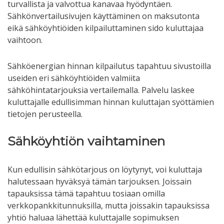
turvallista ja valvottua kanavaa hyödyntäen.
Sähkönvertailusivujen käyttäminen on maksutonta
eikä sähköyhtiöiden kilpailuttaminen sido kuluttajaa
vaihtoon.
Sähköenergian hinnan kilpailutus tapahtuu sivustoilla
useiden eri sähköyhtiöiden valmiita
sähköhintatarjouksia vertailemalla. Palvelu laskee
kuluttajalle edullisimman hinnan kuluttajan syöttämien
tietojen perusteella.
Sähköyhtiön vaihtaminen
Kun edullisin sähkötarjous on löytynyt, voi kuluttaja
halutessaan hyväksyä tämän tarjouksen. Joissain
tapauksissa tämä tapahtuu tosiaan omilla
verkkopankkitunnuksilla, mutta joissakin tapauksissa
yhtiö haluaa lähettää kuluttajalle sopimuksen