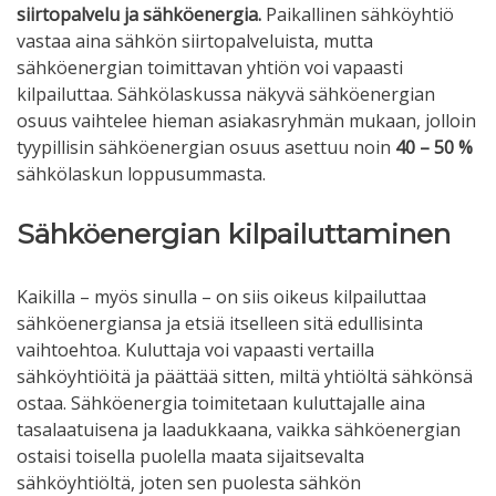
siirtopalvelu ja sähköenergia.
Paikallinen sähköyhtiö
vastaa aina sähkön siirtopalveluista, mutta
sähköenergian toimittavan yhtiön voi vapaasti
kilpailuttaa. Sähkölaskussa näkyvä sähköenergian
osuus vaihtelee hieman asiakasryhmän mukaan, jolloin
tyypillisin sähköenergian osuus asettuu noin
40 – 50 %
sähkölaskun loppusummasta.
Sähköenergian kilpailuttaminen
Kaikilla – myös sinulla – on siis oikeus kilpailuttaa
sähköenergiansa ja etsiä itselleen sitä edullisinta
vaihtoehtoa. Kuluttaja voi vapaasti vertailla
sähköyhtiöitä ja päättää sitten, miltä yhtiöltä sähkönsä
ostaa. Sähköenergia toimitetaan kuluttajalle aina
tasalaatuisena ja laadukkaana, vaikka sähköenergian
ostaisi toisella puolella maata sijaitsevalta
sähköyhtiöltä, joten sen puolesta sähkön