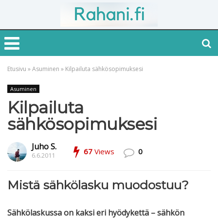
Etusivu
»
Asuminen
»
Kilpailuta sähkösopimuksesi
Asuminen
Kilpailuta
sähkösopimuksesi
Juho S.
67
Views
0
6.6.2011
Mistä sähkölasku muodostuu?
Sähkölaskussa on kaksi eri hyödykettä – sähkön