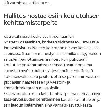
jää varmistaa, että sitä on.
Hallitus nostaa esiin koulutuksen
kehittämistarpeita
Koulutuksessa keskeiseen asemaan on
nostettu
osaaminen, korkean sivistystaso, luovuus
ja
innovatiivisuus
. Näiden katsotaan olevan keskeisessä
asemassa Suomen menestymiselle, mikä näkyy näiden
asioiden painottamisena silloin, kun puhutaan
koulutuksen kehittämistarpeista. Hallitusohjelma
korostaa myös koulutusjärjestelmän kehittämistä
kokonaisvaltaisesti ja siten, että se paremmin vastaisi
globaaliin haasteeseen ja väestön- ja
ammatinrakenteen muutoksiin.
Eräänä koulutuksen kehittämistarpeena nähdään myös
tasa-arvoisuuden kehittäminen
kautta koulutuksen ja
sen
laadun lisääminen
aina varhaiskasvatuksesta