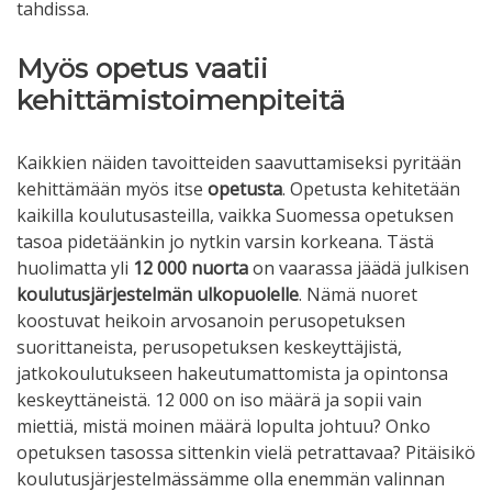
tahdissa.
Myös opetus vaatii
kehittämistoimenpiteitä
Kaikkien näiden tavoitteiden saavuttamiseksi pyritään
kehittämään myös itse
opetusta
. Opetusta kehitetään
kaikilla koulutusasteilla, vaikka Suomessa opetuksen
tasoa pidetäänkin jo nytkin varsin korkeana. Tästä
huolimatta yli
12 000 nuorta
on vaarassa jäädä julkisen
koulutusjärjestelmän ulkopuolelle
. Nämä nuoret
koostuvat heikoin arvosanoin perusopetuksen
suorittaneista, perusopetuksen keskeyttäjistä,
jatkokoulutukseen hakeutumattomista ja opintonsa
keskeyttäneistä. 12 000 on iso määrä ja sopii vain
miettiä, mistä moinen määrä lopulta johtuu? Onko
opetuksen tasossa sittenkin vielä petrattavaa? Pitäisikö
koulutusjärjestelmässämme olla enemmän valinnan