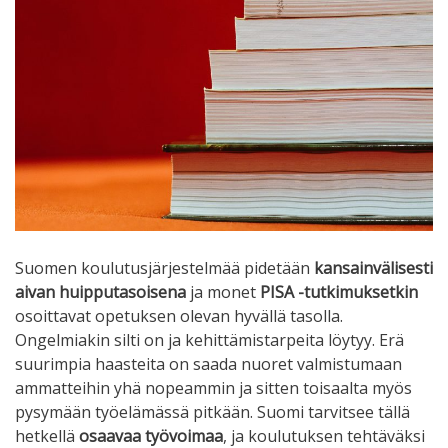
Suomen koulutusjärjestelmää pidetään
kansainvälisesti
aivan huipputasoisena
ja monet
PISA -tutkimuksetkin
osoittavat opetuksen olevan hyvällä tasolla.
Ongelmiakin silti on ja kehittämistarpeita löytyy. Erä
suurimpia haasteita on saada nuoret valmistumaan
ammatteihin yhä nopeammin ja sitten toisaalta myös
pysymään työelämässä pitkään. Suomi tarvitsee tällä
hetkellä
osaavaa työvoimaa
, ja koulutuksen tehtäväksi