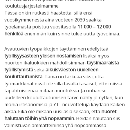
koulutusjärjestelmämme.
Tässä onkin rutkasti haastetta, sillä ensi
vuosikymmenestä aina vuoteen 2030 saakka
työelämästä poistuu vuositasolla
11 000 – 12 000
henkilöä
enemmän kuin sinne tulee uutta työvoimaa.
Avautuvien työpaikkojen täyttäminen edellyttää
työllisyysasteen yleisen nostamisen
lisäksi myös
nuorten ikäluokkien mahdollisimman
täysimääräistä
työllistymistä
sekä
aikuisväestön uudelleen
kouluttautumista
. Tämä on tärkeää siksi, että
työmarkkinat eivät ole sillä tavalla tasaiset, ettei niissä
tapahtuisi enää mitään muutoksia. Ja onhan se
uudelleen kouluttautumisen tarve nähty jo nytkin, kun
monia irtisanomisia ja YT- neuvotteluja käydään kaiken
aikaa. Eikä ole mikään uusi asia sekään, että
nuoret
halutaan töihin yhä nopeammin
. Heidän halutaan siis
valmistuvan ammatteihinsa yhä nopeammassa