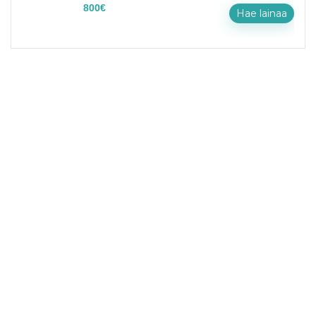
800
€
Hae lainaa