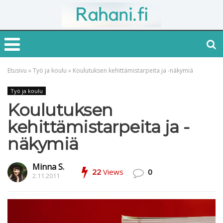
Etusivu
»
Työ ja koulu
»
Koulutuksen kehittämistarpeita ja -näkymiä
Työ ja koulu
Koulutuksen
kehittämistarpeita ja -
näkymiä
Minna S.
22
Views
0
2.11.2011