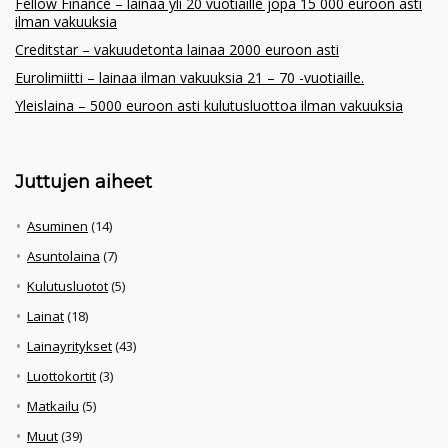
Fellow Finance – lainaa yli 20 vuotiaille jopa 15 000 euroon asti
ilman vakuuksia
Creditstar – vakuudetonta lainaa 2000 euroon asti
Eurolimiitti – lainaa ilman vakuuksia 21 – 70 -vuotiaille.
Yleislaina – 5000 euroon asti kulutusluottoa ilman vakuuksia
Juttujen aiheet
Asuminen
(14)
Asuntolaina
(7)
Kulutusluotot
(5)
Lainat
(18)
Lainayritykset
(43)
Luottokortit
(3)
Matkailu
(5)
Muut
(39)