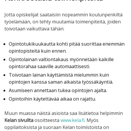
Jotta opiskelijat saataisiin nopeammin koulunpenkiltä
työelämään, on tehty muutamia toimenpiteitä, joiden
toivotaan vaikuttava tähän:
Opintotukikuukautta kohti pitää suorittaa enemmän
opintopisteitä kuin ennen.
Opintolainan valtiontakaus myönnetään kaikille
opintorahaa saaville automaattisesti.
Toivotaan lainan käyttämistä mielummin kuin
opintojen kanssa saman aikaista työssäkäyntiä.
Asumiseen annettaan tukea opintojen ajalta.
Opintoihin käytettävää aikaa on rajattu.
Muun muassa näistä asioista saa lisätietoa helpimmin
Kelan sivuilta
osoitteesta
www.kela.fi
. Myös
oppilaitoksista ja suoraan Kelan toimistoista on