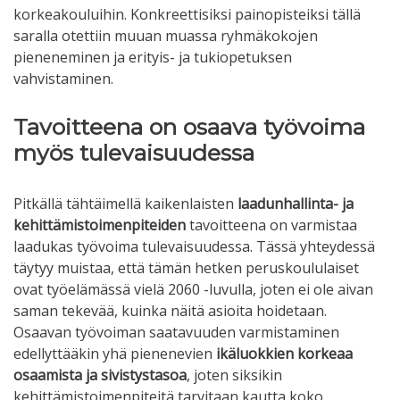
korkeakouluihin. Konkreettisiksi painopisteiksi tällä
saralla otettiin muuan muassa ryhmäkokojen
pieneneminen ja erityis- ja tukiopetuksen
vahvistaminen.
Tavoitteena on osaava työvoima
myös tulevaisuudessa
Pitkällä tähtäimellä kaikenlaisten
laadunhallinta- ja
kehittämistoimenpiteiden
tavoitteena on varmistaa
laadukas työvoima tulevaisuudessa. Tässä yhteydessä
täytyy muistaa, että tämän hetken peruskoululaiset
ovat työelämässä vielä 2060 -luvulla, joten ei ole aivan
saman tekevää, kuinka näitä asioita hoidetaan.
Osaavan työvoiman saatavuuden varmistaminen
edellyttääkin yhä pienenevien
ikäluokkien korkeaa
osaamista ja sivistystasoa
, joten siksikin
kehittämistoimenpiteitä tarvitaan kautta koko