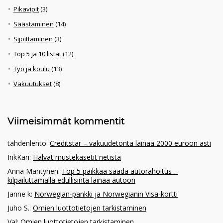
Pikavipit
(3)
Säästäminen
(14)
Sijoittaminen
(3)
Top 5 ja 10 listat
(12)
Työ ja koulu
(13)
Vakuutukset
(8)
Viimeisimmät kommentit
tähdenlento
:
Creditstar – vakuudetonta lainaa 2000 euroon asti
InkKari
:
Halvat mustekasetit netistä
Anna Mäntynen
:
Top 5 paikkaa saada autorahoitus –
kilpailuttamalla edullisinta lainaa autoon
Janne k
:
Norwegian-pankki ja Norwegianin Visa-kortti
Juho S.
:
Omien luottotietojen tarkistaminen
Val
:
Omien luottotietojen tarkistaminen