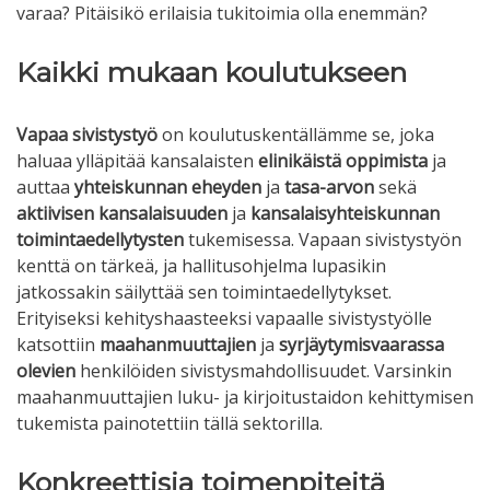
varaa? Pitäisikö erilaisia tukitoimia olla enemmän?
Kaikki mukaan koulutukseen
Vapaa sivistystyö
on koulutuskentällämme se, joka
haluaa ylläpitää kansalaisten
elinikäistä oppimista
ja
auttaa
yhteiskunnan eheyden
ja
tasa-arvon
sekä
aktiivisen kansalaisuuden
ja
kansalaisyhteiskunnan
toimintaedellytysten
tukemisessa. Vapaan sivistystyön
kenttä on tärkeä, ja hallitusohjelma lupasikin
jatkossakin säilyttää sen toimintaedellytykset.
Erityiseksi kehityshaasteeksi vapaalle sivistystyölle
katsottiin
maahanmuuttajien
ja
syrjäytymisvaarassa
olevien
henkilöiden sivistysmahdollisuudet. Varsinkin
maahanmuuttajien luku- ja kirjoitustaidon kehittymisen
tukemista painotettiin tällä sektorilla.
Konkreettisia toimenpiteitä