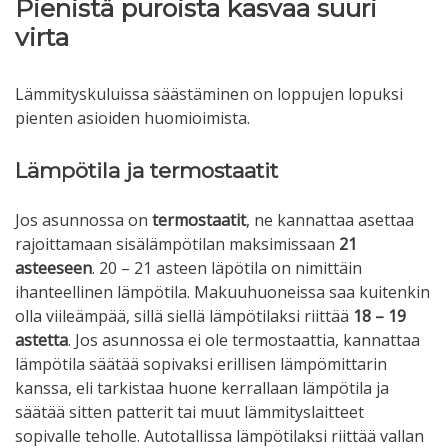
Pienistä puroista kasvaa suuri
virta
Lämmityskuluissa säästäminen on loppujen lopuksi
pienten asioiden huomioimista.
Lämpötila ja termostaatit
Jos asunnossa on
termostaatit
, ne kannattaa asettaa
rajoittamaan sisälämpötilan maksimissaan
21
asteeseen
. 20 – 21 asteen läpötila on nimittäin
ihanteellinen lämpötila. Makuuhuoneissa saa kuitenkin
olla viileämpää, sillä siellä lämpötilaksi riittää
18 – 19
astetta
. Jos asunnossa ei ole termostaattia, kannattaa
lämpötila säätää sopivaksi erillisen lämpömittarin
kanssa, eli tarkistaa huone kerrallaan lämpötila ja
säätää sitten patterit tai muut lämmityslaitteet
sopivalle teholle. Autotallissa lämpötilaksi riittää vallan