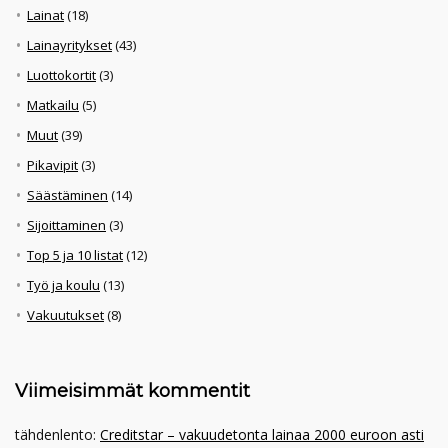
Lainat
(18)
Lainayritykset
(43)
Luottokortit
(3)
Matkailu
(5)
Muut
(39)
Pikavipit
(3)
Säästäminen
(14)
Sijoittaminen
(3)
Top 5 ja 10 listat
(12)
Työ ja koulu
(13)
Vakuutukset
(8)
Viimeisimmät kommentit
tähdenlento
:
Creditstar – vakuudetonta lainaa 2000 euroon asti