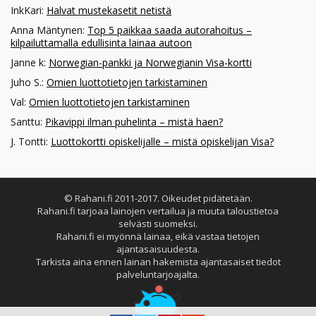
InkKari
:
Halvat mustekasetit netistä
Anna Mäntynen
:
Top 5 paikkaa saada autorahoitus –
kilpailuttamalla edullisinta lainaa autoon
Janne k
:
Norwegian-pankki ja Norwegianin Visa-kortti
Juho S.
:
Omien luottotietojen tarkistaminen
Val
:
Omien luottotietojen tarkistaminen
Santtu
:
Pikavippi ilman puhelinta – mistä haen?
J. Tontti
:
Luottokortti opiskelijalle – mistä opiskelijan Visa?
© Rahani.fi 2011-2017. Oikeudet pidätetään.
Rahani.fi tarjoaa lainojen vertailua ja muuta taloustietoa
selvästi suomeksi.
Rahani.fi ei myönnä lainaa, eikä vastaa tietojen
ajantasaisuudesta.
Tarkista aina ennen lainan hakemista ajantasaiset tiedot
palveluntarjoajalta.