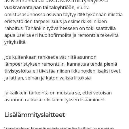
asuvien kannattaa tässä asiassa olla yhetydessä
vuokranantajaan tai taloyhtiöön
, mutta
omistusasunnossa asuvan täytyy
itse
tykönään miettiä
eristystöiden tarpeellisuus ja esimerkiksi niiden
rahoitus. Tähänkin työvaiheeseen on toki saatavilla
apua useilta eri huoltofirmoilta ja remonttia tekeviltä
yrityksiltä.
Jos kuitenkaan rahkeet eivät riitä asunnon
lämpöeristyksen remonttiin, kannattaa tehdä
pieniä
tiivistystöitä
, eli tiivistää niiden ikkunoiden lisäksi ovet
ja lattian, seinän ja katon välisiä liitoksia.
Ja kaikkein tärkeintä on muistaa se, ettei vetoisan
asunnon ratkaisu ole lämmityksen lisääminen!
Lisälämmityslaitteet
Varsinaisen lämmitysjärjestelmän lisäksi kannattaa