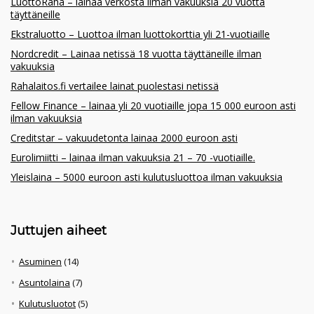
LuottoRaha – lainaa verkosta ilman vakuuksia 20 vuotta
täyttäneille
Ekstraluotto – Luottoa ilman luottokorttia yli 21-vuotiaille
Nordcredit – Lainaa netissä 18 vuotta täyttäneille ilman
vakuuksia
Rahalaitos.fi vertailee lainat puolestasi netissä
Fellow Finance – lainaa yli 20 vuotiaille jopa 15 000 euroon asti
ilman vakuuksia
Creditstar – vakuudetonta lainaa 2000 euroon asti
Eurolimiitti – lainaa ilman vakuuksia 21 – 70 -vuotiaille.
Yleislaina – 5000 euroon asti kulutusluottoa ilman vakuuksia
Juttujen aiheet
Asuminen
(14)
Asuntolaina
(7)
Kulutusluotot
(5)