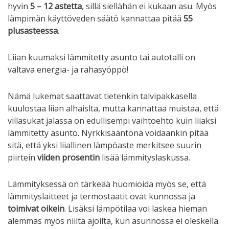
hyvin
5 – 12 astetta
, sillä siellähän ei kukaan asu. Myös
lämpimän käyttöveden säätö kannattaa pitää
55
plusasteessa
.
Liian kuumaksi lämmitetty asunto tai autotalli on
valtava energia- ja rahasyöppö!
Nämä lukemat saattavat tietenkin talvipakkasella
kuulostaa liian alhaislta, mutta kannattaa muistaa, että
villasukat jalassa on edullisempi vaihtoehto kuin liiaksi
lämmitetty asunto. Nyrkkisääntönä voidaankin pitää
sitä, että yksi liiallinen lämpöaste merkitsee suurin
piirtein
viiden prosentin
lisää lämmityslaskussa.
Lämmityksessä on tärkeää huomioida myös se, että
lämmityslaitteet ja termostaatit ovat kunnossa ja
toimivat oikein
. Lisäksi lämpötilaa voi laskea hieman
alemmas myös niiltä ajoilta, kun asunnossa ei oleskella.