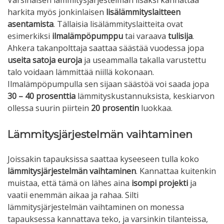
harkita myös jonkinlaisen
lisälämmityslaitteen
asentamista
. Tällaisia lisälämmityslaitteita ovat
esimerkiksi
ilmalämpöpumppu
tai varaava
tulisija
.
Ahkera takanpolttaja saattaa säästää vuodessa jopa
useita satoja euroja
ja useammalla takalla varustettu
talo voidaan lämmittää niillä kokonaan.
Ilmalämpöpumpulla sen sijaan säästöä voi saada jopa
30 – 40 prosenttia
lämmityskustannuksista, keskiarvon
ollessa suurin piirtein
20 prosentin
luokkaa.
Lämmitysjärjestelmän vaihtaminen
Joissakin tapauksissa saattaa kyseeseen tulla koko
lämmitysjärjestelmän vaihtaminen
. Kannattaa kuitenkin
muistaa, että tämä on lähes aina
isompi projekti
ja
vaatii enemmän aikaa ja rahaa. Silti
lämmitysjärjestelmän vaihtaminen on monessa
tapauksessa kannattava teko, ja varsinkin tilanteissa,