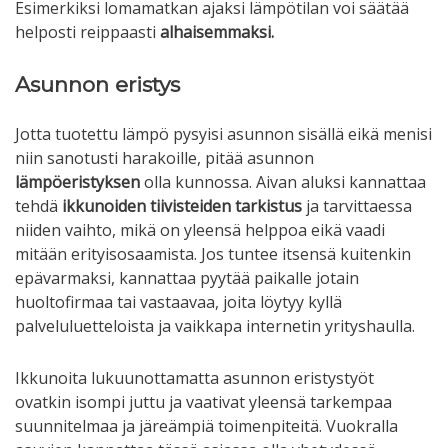
Esimerkiksi lomamatkan ajaksi lämpötilan voi säätää
helposti reippaasti
alhaisemmaksi.
Asunnon eristys
Jotta tuotettu lämpö pysyisi asunnon sisällä eikä menisi
niin sanotusti harakoille, pitää asunnon
lämpöeristyksen
olla kunnossa. Aivan aluksi kannattaa
tehdä
ikkunoiden tiivisteiden tarkistus
ja tarvittaessa
niiden vaihto, mikä on yleensä helppoa eikä vaadi
mitään erityisosaamista. Jos tuntee itsensä kuitenkin
epävarmaksi, kannattaa pyytää paikalle jotain
huoltofirmaa tai vastaavaa, joita löytyy kyllä
palveluluetteloista ja vaikkapa internetin yrityshaulla.
Ikkunoita lukuunottamatta asunnon eristystyöt
ovatkin isompi juttu ja vaativat yleensä tarkempaa
suunnitelmaa ja järeämpiä toimenpiteitä. Vuokralla