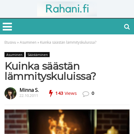
Etusivu
»
Asuminen
»
Kuinka säästän lämmityskuluissa?
Asuminen
Säästäminen
Kuinka säästän
lämmityskuluissa?
Minna S.
143
Views
0
22.10.2011