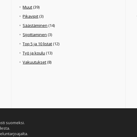
Muut
(39)
Pikavipit
(3)
Säästäminen
(14)
Sijoittaminen
(3)
Top 5 ja 10 listat
(12)
Työ ja koulu
(13)
Vakuutukset
(8)
ästi suomeksi.
desta.
eluntarjoajalta.