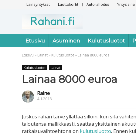
Lainayritykset
Luottokortit
Autorahoitus
Yrityslaina
Etusivu
Asuminen
Kulutusluotot
P
Etusivu
»
Lainat
»
Kulutusluotot
»
Lainaa 8000 euroa
Kulutusluotot
Lainat
Lainaa 8000 euroa
Raine
4.1.2018
Joskus rahan tarve yllättää silloin, kun sitä vähit
taloutensa mallikkaasti, saattaa yksittäinen akuu
ratkaisuvaihtoehtona on
kulutusluotto
. Ennen ku