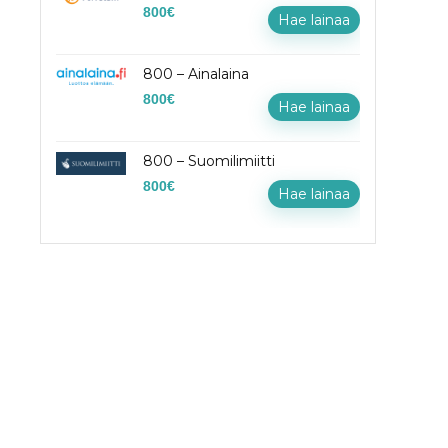
800
€
Hae lainaa
800 – Ainalaina
800
€
Hae lainaa
800 – Suomilimiitti
800
€
Hae lainaa