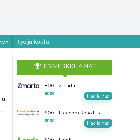
nen
Työ ja koulu
ESIMERKKILAINAT
800 – Zmarta
800
€
Hae lainaa
0
800 – Freedom Rahoitus
800
€
Hae lainaa