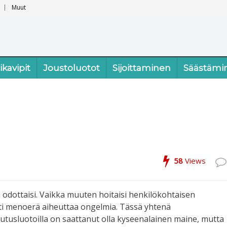
Muut
ikavipit
Joustoluotot
Sijoittaminen
Säästämi
58
Views
en odottaisi. Vaikka muuten hoitaisi henkilökohtaisen
tti menoerä aiheuttaa ongelmia. Tässä yhtenä
lutusluotoilla on saattanut olla kyseenalainen maine, mutta