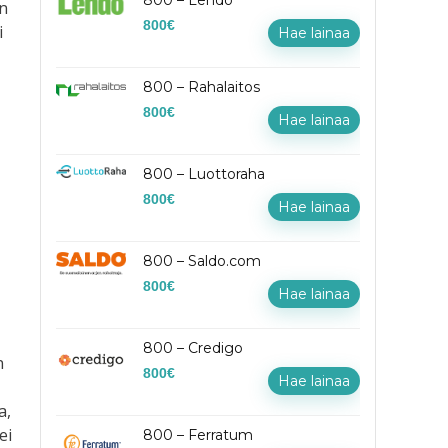
800 – Lendo
an
800
€
i
Hae lainaa
800 – Rahalaitos
800
€
Hae lainaa
800 – Luottoraha
800
€
Hae lainaa
800 – Saldo.com
800
€
Hae lainaa
800 – Credigo
n
800
€
Hae lainaa
a,
ei
800 – Ferratum