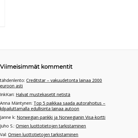
Viimeisimmät kommentit
tähdenlento
:
Creditstar – vakuudetonta lainaa 2000
euroon asti
InkKari
:
Halvat mustekasetit netistä
Anna Mäntynen
:
Top 5 paikkaa saada autorahoitus –
kilpailuttamalla edullisinta lainaa autoon
Janne k
:
Norwegian-pankki ja Norwegianin Visa-kortti
Juho S.
:
Omien luottotietojen tarkistaminen
Val
:
Omien luottotietojen tarkistaminen