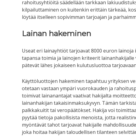
rahoitusyhtiöitä säädellään tarkkaan lakiuudistuks
kilpailuttaminen on kuitenkin erittäin tärkeää, kosk
löytää itselleen sopivimman tarjoajan ja parhaim
Lainan hakeminen
Useat eri lainayhtiöt tarjoavat 8000 euron lainoja i
tapansa toimia ja lainojen kriteerit lainanhakijalle
pätevät lähes jokaiseen kulutusluottoa tarjoavaan
Käyttöluottojen hakeminen tapahtuu yrityksen ve
otetaan vastaan ympäri vuorokauden ja rahoituspä
toimivat lainanantajat vaativat hakijalta moittee
lainanhakijan takaisinmaksukyvyn. Tämän tarki
palkkakuitit tai veropäätökset. Hakija voi toimitta
pyytää tietoja pakollisista menoista, jotta realis
myöntävät tahot tarjoavat hakijalle mahdollisuud
joka hoitaa hakijan taloudellisen tilanteen selvit