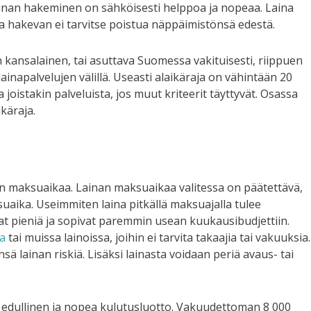
 Lainan hakeminen on sähköisesti helppoa ja nopeaa. Laina
naa hakevan ei tarvitse poistua näppäimistönsä edestä.
kansalainen, tai asuttava Suomessa vakituisesti, riippuen
ainapalvelujen välillä. Useasti alaikäraja on vähintään 20
joistakin palveluista, jos muut kriteerit täyttyvät. Osassa
käraja.
en maksuaikaa. Lainan maksuaikaa valitessa on päätettävä,
aika. Useimmiten laina pitkällä maksuajalla tulee
at pieniä ja sopivat paremmin usean kuukausibudjettiin.
sa
tai muissa lainoissa, joihin ei tarvita takaajia tai vakuuksia.
 lainan riskiä. Lisäksi lainasta voidaan periä avaus- tai
ä edullinen ja nopea kulutusluotto. Vakuudettoman 8 000