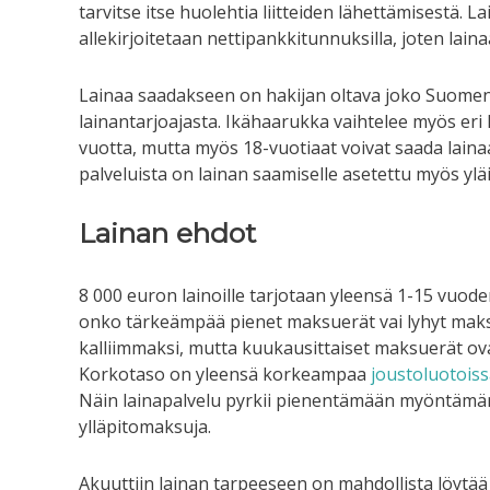
tarvitse itse huolehtia liitteiden lähettämisestä.
allekirjoitetaan nettipankkitunnuksilla, joten lai
Lainaa saadakseen on hakijan oltava joko Suomen 
lainantarjoajasta. Ikähaarukka vaihtelee myös eri l
vuotta, mutta myös 18-vuotiaat voivat saada lainaa 
palveluista on lainan saamiselle asetettu myös yläi
Lainan ehdot
8 000 euron lainoille tarjotaan yleensä 1-15 vuod
onko tärkeämpää pienet maksuerät vai lyhyt maksu
kalliimmaksi, mutta kuukausittaiset maksuerät ov
Korkotaso on yleensä korkeampaa
joustoluotois
Näin lainapalvelu pyrkii pienentämään myöntämänsä
ylläpitomaksuja.
Akuuttiin lainan tarpeeseen on mahdollista löytä