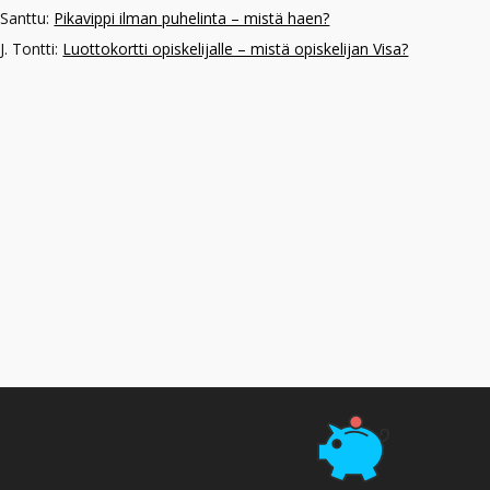
Santtu
:
Pikavippi ilman puhelinta – mistä haen?
J. Tontti
:
Luottokortti opiskelijalle – mistä opiskelijan Visa?