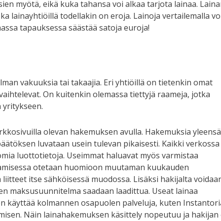
ien myötä, eikä kuka tahansa voi alkaa tarjota lainaa. Lain
a lainayhtiöillä todellakin on eroja. Lainoja vertailemalla vo
massa tapauksessa säästää satoja euroja!
lman vakuuksia tai takaajia. Eri yhtiöillä on tietenkin omat
 vaihtelevat. On kuitenkin olemassa tiettyjä raameja, jotka
 yritykseen.
rkkosivuilla olevan hakemuksen avulla. Hakemuksia yleensä
ätöksen luvataan usein tulevan pikaisesti. Kaikki verkossa
ttomia luottotietoja. Useimmat haluavat myös varmistaa
stamisessa otetaan huomioon muutaman kuukauden
a liitteet itse sähköisessä muodossa. Lisäksi hakijalta voidaa
tinen maksusuunnitelma saadaan laadittua. Useat lainaa
en käyttää kolmannen osapuolen palveluja, kuten Instantori
tämisen. Näin lainahakemuksen käsittely nopeutuu ja hakijan 