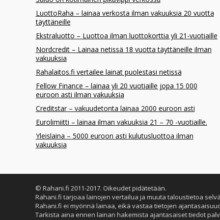
LuottoRaha – lainaa verkosta ilman vakuuksia 20 vuotta
täyttäneille
Ekstraluotto – Luottoa ilman luottokorttia yli 21-vuotiaille
Nordcredit – Lainaa netissä 18 vuotta täyttäneille ilman
vakuuksia
Rahalaitos.fi vertailee lainat puolestasi netissä
Fellow Finance – lainaa yli 20 vuotiaille jopa 15 000
euroon asti ilman vakuuksia
Creditstar – vakuudetonta lainaa 2000 euroon asti
Eurolimiitti – lainaa ilman vakuuksia 21 – 70 -vuotiaille.
Yleislaina – 5000 euroon asti kulutusluottoa ilman
vakuuksia
© Rahani.fi 2011-2017. Oikeudet pidätetään.
Rahani.fi tarjoaa lainojen vertailua ja muuta taloustietoa selv
Rahani.fi ei myönnä lainaa, eikä vastaa tietojen ajantasaisuu
Tarkista aina ennen lainan hakemista ajantasaiset tiedot palv