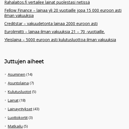
Rahalaitos.fi vertailee lainat puolestasi netissä
Fellow Finance – lainaa yli 20 vuotiaille jopa 15 000 euroon asti
ilman vakuuksia
Creditstar – vakuudetonta lainaa 2000 euroon asti
Eurolimiitti – lainaa ilman vakuuksia 21 – 70 -vuotiaille.
Yleislaina – 5000 euroon asti kulutusluottoa ilman vakuuksia
Juttujen aiheet
Asuminen
(14)
Asuntolaina
(7)
Kulutusluotot
(5)
Lainat
(18)
Lainayritykset
(43)
Luottokortit
(3)
Matkailu
(5)