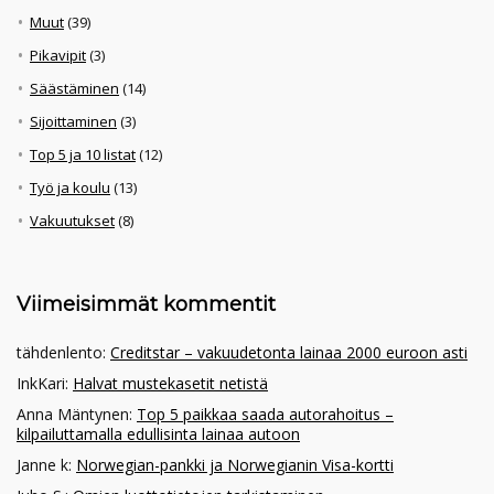
Muut
(39)
Pikavipit
(3)
Säästäminen
(14)
Sijoittaminen
(3)
Top 5 ja 10 listat
(12)
Työ ja koulu
(13)
Vakuutukset
(8)
Viimeisimmät kommentit
tähdenlento
:
Creditstar – vakuudetonta lainaa 2000 euroon asti
InkKari
:
Halvat mustekasetit netistä
Anna Mäntynen
:
Top 5 paikkaa saada autorahoitus –
kilpailuttamalla edullisinta lainaa autoon
Janne k
:
Norwegian-pankki ja Norwegianin Visa-kortti