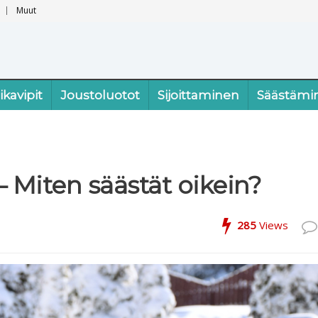
Muut
ikavipit
Joustoluotot
Sijoittaminen
Säästämi
 Miten säästät oikein?
285
Views