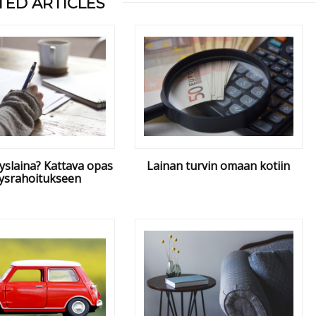
TED ARTICLES
tyslaina? Kattava opas
Lainan turvin omaan kotiin
tysrahoitukseen