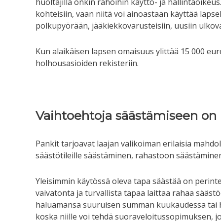
huoltajilla onkin rahoihin käyttö- ja hallintaoikeus.
kohteisiin, vaan niitä voi ainoastaan käyttää lapse
polkupyörään, jääkiekkovarusteisiin, uusiin ulkovaat
Kun alaikäisen lapsen omaisuus ylittää 15 000 eur
holhousasioiden rekisteriin.
Vaihtoehtoja säästämiseen on 
Pankit tarjoavat laajan valikoiman erilaisia mahdol
säästötileille säästäminen, rahastoon säästämine
Yleisimmin käytössä oleva tapa säästää on perint
vaivatonta ja turvallista tapaa laittaa rahaa säästö
haluamansa suuruisen summan kuukaudessa tai ha
koska niille voi tehdä suoraveloitussopimuksen, jol