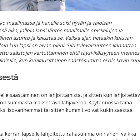
ko maailmassa ja hänelle soisi hyvän ja valoisan
ä aika, jolloin lapsi lähtee maailmalle opiskelujen ja
nen asunto ja kalustaa se. Vaikka ajan tietääkin kuluvan
lloin kun lapsi on aivan pieni. Silti tulevaisuuteen kannattaa
oitettu säästöjen kartuttaminen ehtii täysi-ikäisyyteen menne
lloinkin, kun kuukausittainen säästösumma ei ole kovin suur
sestä
lle säästäminen on lahjoittamista, ja sitten kun lahjoitetta
 on summasta maksettava lahjaveroa. Käytännössä tämä
iksi isovanhemmat tai sitten kummit voivat kukin säästää
ä kerran lapselle lahjoitettu rahasumma on hänen, vaikka