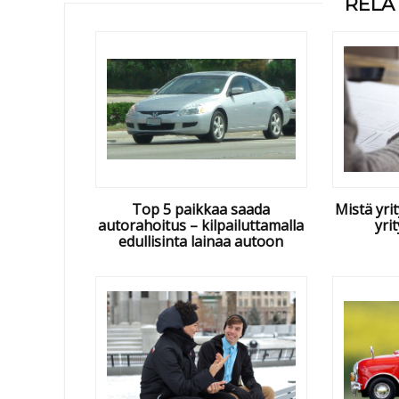
RELA
Top 5 paikkaa saada
Mistä yri
autorahoitus – kilpailuttamalla
yri
edullisinta lainaa autoon