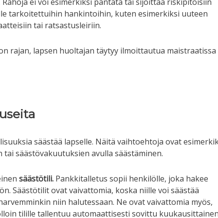
 Rahoja ei voi esimerkiksi pantata tai sijoittaa riskipitoisiin
lle tarkoitettuihin hankintoihin, kuten esimerkiksi uuteen
teisiin tai ratsastusleiriin.
on rajan, lapsen huoltajan täytyy ilmoittautua maistraatissa
useita
lisuuksia säästää lapselle. Näitä vaihtoehtoja ovat esimerkik
n tai säästövakuutuksien avulla säästäminen.
einen
säästötili.
Pankkitalletus sopii henkilölle, joka hakee
ön. Säästötilit ovat vaivattomia, koska niille voi säästää
rvemminkin niin halutessaan. Ne ovat vaivattomia myös,
loin tilille tallentuu automaattisesti sovittu kuukausittaine