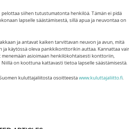
a pelottaa siihen tutustumatonta henkilöä. Tämän ei pidä
kokonaan lapselle säästämisestä, sillä apua ja neuvontaa on
iakkaan ja antavat kaiken tarvittavan neuvon ja avun, mitä
n ja käytössä oleva pankkikonttorikin auttaa. Kannattaa vai
ut menemään asioimaan henkilökohtaisesti konttoriin,
Niillä on koottuna kattavasti tietoa lapselle säästämisestä.
 Suomen kuluttajaliitosta osoitteesta
www.kuluttajaliitto.fi
.