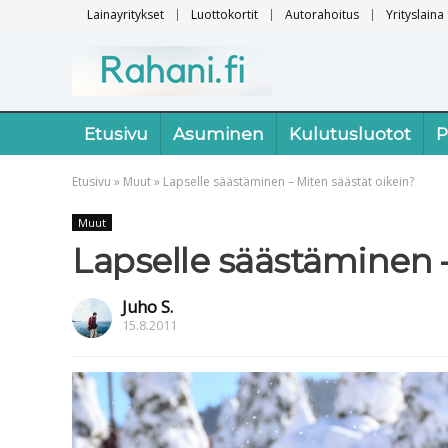
Lainayritykset
Luottokortit
Autorahoitus
Yrityslaina
Etusivu
Asuminen
Kulutusluotot
P
Etusivu
»
Muut
»
Lapselle säästäminen – Miten säästät oikein?
Muut
Lapselle säästäminen –
Juho S.
15.8.2011