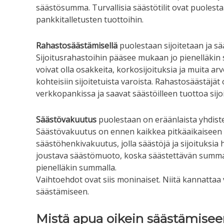
säästösumma. Turvallisia säästötilit ovat puolest
pankkitalletusten tuottoihin.
Rahastosäästämisellä
puolestaan sijoitetaan ja sää
Sijoitusrahastoihin pääsee mukaan jo pienelläkin 
voivat olla osakkeita, korkosijoituksia ja muita ar
kohteisiin sijoitetuista varoista. Rahastosäästäjä
verkkopankissa ja saavat säästöilleen tuottoa sijo
Säästövakuutus
puolestaan on eräänlaista yhdistel
Säästövakuutus on ennen kaikkea pitkäaikaiseen s
säästöhenkivakuutus, jolla säästöjä ja sijoituksi
joustava säästömuoto, koska säästettävän summan
pienelläkin summalla.
Vaihtoehdot ovat siis moninaiset. Niitä kannattaa ve
säästämiseen.
Mistä apua oikein säästämise