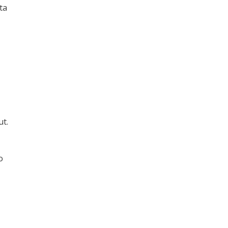
ta
ut.
o