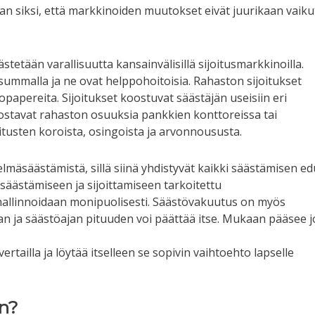
aan siksi, että markkinoiden muutokset eivät juurikaan vaiku
stetään varallisuutta kansainvälisillä sijoitusmarkkinoilla.
summalla ja ne ovat helppohoitoisia. Rahaston sijoitukset
vopapereita. Sijoitukset koostuvat säästäjän useisiin eri
t ostavat rahaston osuuksia pankkien konttoreissa tai
itusten koroista, osingoista ja arvonnoususta.
mäsäästämistä, sillä siinä yhdistyvät kaikki säästämisen ed
äästämiseen ja sijoittamiseen tarkoitettu
a hallinnoidaan monipuolisesti. Säästövakuutus on myös
 ja säästöajan pituuden voi päättää itse. Mukaan pääsee j
rtailla ja löytää itselleen se sopivin vaihtoehto lapselle
en?