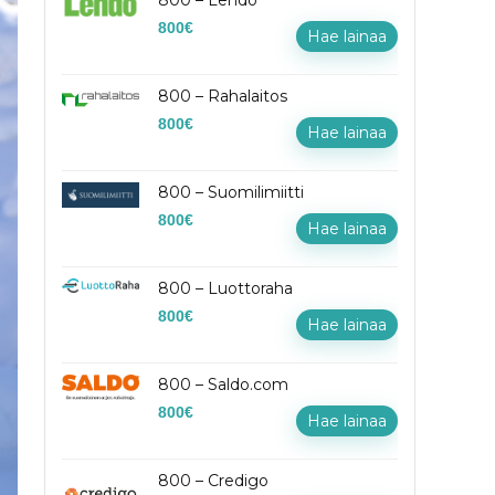
800 – Lendo
800
€
Hae lainaa
800 – Rahalaitos
800
€
Hae lainaa
800 – Suomilimiitti
800
€
Hae lainaa
800 – Luottoraha
800
€
Hae lainaa
800 – Saldo.com
800
€
Hae lainaa
800 – Credigo