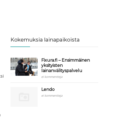
Kokemuksia lainapaikoista
Fixura.fi – Ensimmäinen
yksityisten
lainanvälityspalvelu
si
ei kommentteja
Lendo
ei kommentteja
n