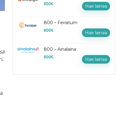
800
€
Hae lainaa
800 – Ferratum
800
€
Hae lainaa
800 – Ainalaina
ssä
800
€
i.
Hae lainaa
va