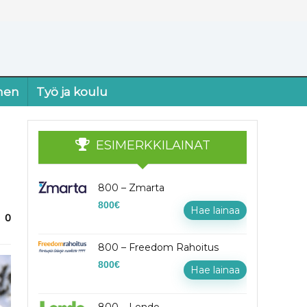
nen
Työ ja koulu
ESIMERKKILAINAT
800 – Zmarta
800
€
Hae lainaa
0
800 – Freedom Rahoitus
800
€
Hae lainaa