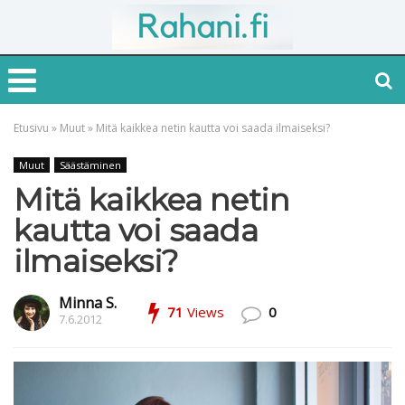
Etusivu
»
Muut
»
Mitä kaikkea netin kautta voi saada ilmaiseksi?
Muut
Säästäminen
Mitä kaikkea netin
kautta voi saada
ilmaiseksi?
Minna S.
71
Views
0
7.6.2012