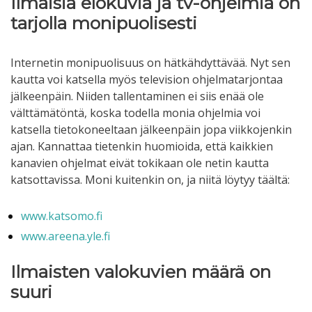
Ilmaisia elokuvia ja tv-ohjelmia on
tarjolla monipuolisesti
Internetin monipuolisuus on hätkähdyttävää. Nyt sen
kautta voi katsella myös television ohjelmatarjontaa
jälkeenpäin. Niiden tallentaminen ei siis enää ole
välttämätöntä, koska todella monia ohjelmia voi
katsella tietokoneeltaan jälkeenpäin jopa viikkojenkin
ajan. Kannattaa tietenkin huomioida, että kaikkien
kanavien ohjelmat eivät tokikaan ole netin kautta
katsottavissa. Moni kuitenkin on, ja niitä löytyy täältä:
www.katsomo.fi
www.areena.yle.fi
Ilmaisten valokuvien määrä on
suuri