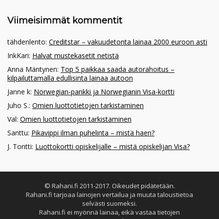
Viimeisimmät kommentit
tähdenlento
:
Creditstar – vakuudetonta lainaa 2000 euroon asti
InkKari
:
Halvat mustekasetit netistä
Anna Mäntynen
:
Top 5 paikkaa saada autorahoitus –
kilpailuttamalla edullisinta lainaa autoon
Janne k
:
Norwegian-pankki ja Norwegianin Visa-kortti
Juho S.
:
Omien luottotietojen tarkistaminen
Val
:
Omien luottotietojen tarkistaminen
Santtu
:
Pikavippi ilman puhelinta – mistä haen?
J. Tontti
:
Luottokortti opiskelijalle – mistä opiskelijan Visa?
© Rahani.fi 2011-2017. Oikeudet pidätetään.
Rahani.fi tarjoaa lainojen vertailua ja muuta taloustietoa
selvästi suomeksi.
Rahani.fi ei myönnä lainaa, eikä vastaa tietojen