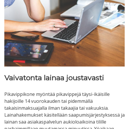
Vaivatonta lainaa joustavasti
Pikavippikone myöntää pikavippejä täysi-ikäisille
hakijoille 14 vuorokauden tai pidemmällä
takaisinmaksuajalla ilman takaajia tai vakuuksia.
Lainahakemukset käsitellään saapumisjärjestyksessä ja
lainan saa asiakaspalvelun aukioloaikoina tilille
parhaimmillaan muutamassa minuutissa. Yöaikaan