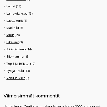
Lainat
(18)
Lainayritykset
(43)
Luottokortit
(3)
Matkailu
(5)
Muut
(39)
Pikavipit
(3)
Säästäminen
(14)
Sijoittaminen
(3)
Top 5 ja 10 listat
(12)
Työ ja koulu
(13)
Vakuutukset
(8)
Viimeisimmät kommentit
tähdenlento
:
Creditstar – vakuudetonta lainaa 2000 euroon asti