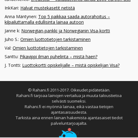
InkKari
:
Halvat mustekasetit netistä
Anna Mäntynen
:
Top 5 paikkaa saada autorahoitus –
kilpailuttamalla edullisinta lainaa autoon
Janne k
:
Norwegian-pankki ja Norwegianin Visa-kortti
Juho S.
:
Omien luottotietojen tarkistaminen
Val
:
Omien luottotietojen tarkistaminen
Santtu
:
Pikavippi ilman puhelinta – mistä haen?
J. Tontti
:
Luottokortti opiskelijalle – mistä opiskelijan Visa?
© Rahani.fi 2011-2017. Oikeudet pidätetään.
Rahani.fi tarjoaa lainojen vertailua ja muuta taloustietoa
selvästi suomeksi.
Rahani.fi ei myönnä lainaa, eikä vastaa tietojen
ajantasaisuudesta.
Tarkista aina ennen lainan hakemista ajantasaiset tiedot
palveluntarjoajalta.