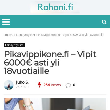
Etusivu
»
Lainayritykset
»
Pikavippikone.fi – Vipit 6000€ asti yli 18vuotiaille
Lainayritykset
Pikavippikone.fi – Vipit
6000€ asti yli
18vuotiaille
Juho S.
254
Views
0
26.7.2011