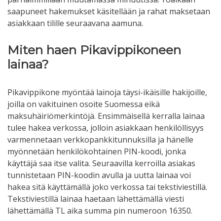
saapuneet hakemukset käsitellään ja rahat maksetaan
asiakkaan tilille seuraavana aamuna.
Miten haen Pikavippikoneen
lainaa?
Pikavippikone myöntää lainoja täysi-ikäisille hakijoille,
joilla on vakituinen osoite Suomessa eikä
maksuhäiriömerkintöjä. Ensimmäisellä kerralla lainaa
tulee hakea verkossa, jolloin asiakkaan henkilöllisyys
varmennetaan verkkopankkitunnuksilla ja hänelle
myönnetään henkilökohtainen PIN-koodi, jonka
käyttäjä saa itse valita. Seuraavilla kerroilla asiakas
tunnistetaan PIN-koodin avulla ja uutta lainaa voi
hakea sitä käyttämällä joko verkossa tai tekstiviestillä.
Tekstiviestillä lainaa haetaan lähettämällä viesti
lähettämällä TL aika summa pin numeroon 16350.