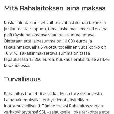
Mitä Rahalaitoksen laina maksaa
Koska lainatarjoukset vaihtelevat asiakkaan tarpeista
ja tilanteesta riippuen, tämä laskelmaesimerkki ei aina
pidä täysin paikkaansa vaan on suuntaa antava.
Oletetaan että lainasumma on 10 000 euroa ja
takaisinmaksuaika 5 vuotta, todellinen vuosikorko on
10,91%. Takaisinmaksettava summa on tässä
tapauksessa 12 866 euroa. Kuukausieräksi tulee 214,4€
kuukaudessa.
Turvallisuus
Rahalaitos huolehtii asiakkaidensa turvallisuudesta.
Lainahakemuksilla kerätyt tiedot käsitellään
luottamuksellisesti. Tämän lisäksi Rahalaitos suojaa
verkkoyhteytensä SSL –salauksella, joka tarkoittaa että