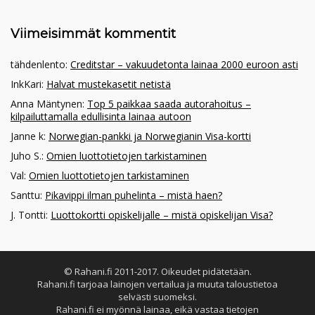
Viimeisimmät kommentit
tähdenlento
:
Creditstar – vakuudetonta lainaa 2000 euroon asti
InkKari
:
Halvat mustekasetit netistä
Anna Mäntynen
:
Top 5 paikkaa saada autorahoitus –
kilpailuttamalla edullisinta lainaa autoon
Janne k
:
Norwegian-pankki ja Norwegianin Visa-kortti
Juho S.
:
Omien luottotietojen tarkistaminen
Val
:
Omien luottotietojen tarkistaminen
Santtu
:
Pikavippi ilman puhelinta – mistä haen?
J. Tontti
:
Luottokortti opiskelijalle – mistä opiskelijan Visa?
© Rahani.fi 2011-2017. Oikeudet pidätetään.
Rahani.fi tarjoaa lainojen vertailua ja muuta taloustietoa
selvästi suomeksi.
Rahani.fi ei myönnä lainaa, eikä vastaa tietojen