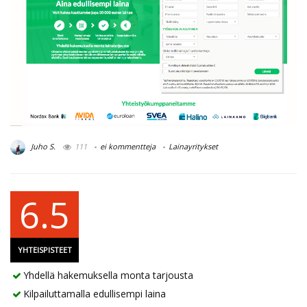
Juho S.
111
ei kommentteja
Lainayritykset
6.5
YHTEISPISTEET
Yhdellä hakemuksella monta tarjousta
Kilpailuttamalla edullisempi laina