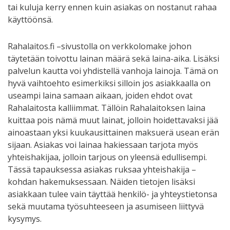
tai kuluja kerry ennen kuin asiakas on nostanut rahaa
käyttöönsä.
Rahalaitos.fi –sivustolla on verkkolomake johon
täytetään toivottu lainan määrä sekä laina-aika. Lisäksi
palvelun kautta voi yhdistellä vanhoja lainoja. Tämä on
hyvä vaihtoehto esimerkiksi silloin jos asiakkaalla on
useampi laina samaan aikaan, joiden ehdot ovat
Rahalaitosta kalliimmat. Tällöin Rahalaitoksen laina
kuittaa pois nämä muut lainat, jolloin hoidettavaksi jää
ainoastaan yksi kuukausittainen maksuerä usean erän
sijaan. Asiakas voi lainaa hakiessaan tarjota myös
yhteishakijaa, jolloin tarjous on yleensä edullisempi.
Tässä tapauksessa asiakas ruksaa yhteishakija –
kohdan hakemuksessaan. Näiden tietojen lisäksi
asiakkaan tulee vain täyttää henkilö- ja yhteystietonsa
sekä muutama työsuhteeseen ja asumiseen liittyvä
kysymys.