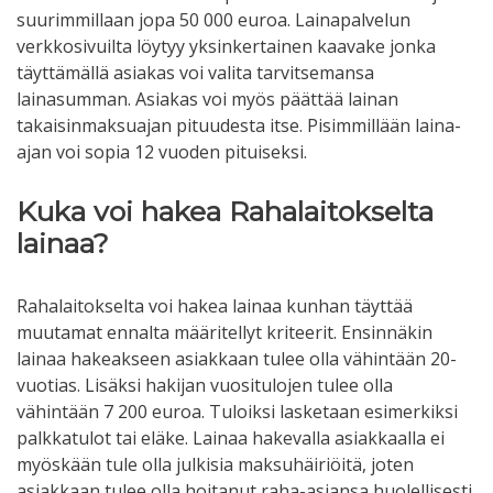
suurimmillaan jopa 50 000 euroa. Lainapalvelun
verkkosivuilta löytyy yksinkertainen kaavake jonka
täyttämällä asiakas voi valita tarvitsemansa
lainasumman. Asiakas voi myös päättää lainan
takaisinmaksuajan pituudesta itse. Pisimmillään laina-
ajan voi sopia 12 vuoden pituiseksi.
Kuka voi hakea Rahalaitokselta
lainaa?
Rahalaitokselta voi hakea lainaa kunhan täyttää
muutamat ennalta määritellyt kriteerit. Ensinnäkin
lainaa hakeakseen asiakkaan tulee olla vähintään 20-
vuotias. Lisäksi hakijan vuositulojen tulee olla
vähintään 7 200 euroa. Tuloiksi lasketaan esimerkiksi
palkkatulot tai eläke. Lainaa hakevalla asiakkaalla ei
myöskään tule olla julkisia maksuhäiriöitä, joten
asiakkaan tulee olla hoitanut raha-asiansa huolellisesti.