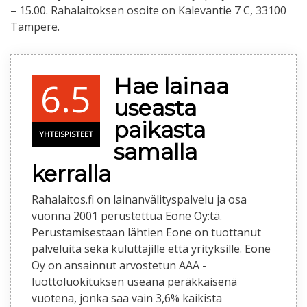
– 15.00. Rahalaitoksen osoite on Kalevantie 7 C, 33100
Tampere.
Hae lainaa
6.5
useasta
paikasta
YHTEISPISTEET
samalla
kerralla
Rahalaitos.fi on lainanvälityspalvelu ja osa
vuonna 2001 perustettua Eone Oy:tä.
Perustamisestaan lähtien Eone on tuottanut
palveluita sekä kuluttajille että yrityksille. Eone
Oy on ansainnut arvostetun AAA -
luottoluokituksen useana peräkkäisenä
vuotena, jonka saa vain 3,6% kaikista