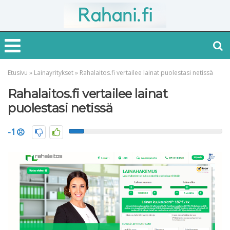
Etusivu
»
Lainayritykset
»
Rahalaitos.fi vertailee lainat puolestasi netissä
Rahalaitos.fi vertailee lainat
puolestasi netissä
-1