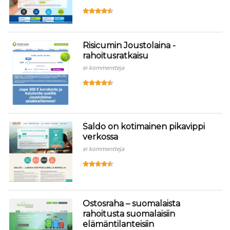
Risicumin Joustolaina -
rahoitusratkaisu
ei kommentteja
Saldo on kotimainen pikavippi
verkossa
ei kommentteja
Ostosraha – suomalaista
rahoitusta suomalaisiin
elämäntilanteisiin