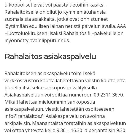
ulkopuoliset eivät voi päästä tietoihin käsiksi.
Rahalaitoksella on ollut jo kymmeniätuhansia
suomalaisia asiakkaita, jotka ovat onnistuneet
löytämään edullisen lainan netistä palvelun avulla. AAA
–luottoluokituksen lisäksi Rahalaitos.fi –palveluille on
myönnetty avainlipputunnus.
Rahalaitos asiakaspalvelu
Rahalaitoksen asiakaspalvelu toimii sekä
verkkosivuston kautta lähetettävän viestin kautta että
puhelimitse sekä sähköpostin välityksellä.
Asiakaspalveluun voi soittaa numeroon 09 2311 3670.
Mikäli lähettää mieluummin sähköpostia
asiakaspalveluun, viestit lähetetään osoitteeseen
info@rahalaitos.fi. Asiakaspalvelu on avoinna
arkipäivisin. Maanantaista torstaihin asiakaspalveluun
voi ottaa yhteyttä kello 9.30 – 16.30 ja perjantaisin 9.30