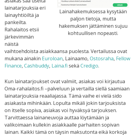
asiakas saa useita
lainatarjouksia eri
Lainahakemuksessa kysytään
lainayhtiöiltä ja
paljon tietoja, mutta
pankeilta.
hakemuksen jättäminen sujuu
Rahalaitos etsii
kohtuullisen nopeasti.
järkevimmän
näistä
vaihtoehdoista asiakkaansa puolesta. Vertailussa ovat
mukana ainakin
Euroloan
, Lainaamo,
Ostosraha
,
Fellow
Finance
,
Cashbuddy
,
Laina.fi
sekä
Credigo
.
Kun lainatarjoukset ovat valmiit, asiakas voi kirjautua
Oma-rahalaitos.fi –palveluun ja vertailla siellä saamiaan
lainatarjouksia reaaliajassa. Tämä vaihe ei vielä sido
asiakasta mihinkään. Lopulta mikäli jokin tarjouksista
on itselle sopiva, asiakas voi hyväksyä tarjouksen.
Tarvittaessa lainaneuvoja auttaa löytämään ja
valikoimaan kullekin asiakkaalle parhaiten sopivan
lainan. Kaikki tämä on täysin maksutonta eikä korkoja