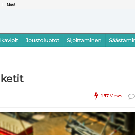
Muut
ikavipit
Joustoluotot
Sijoittaminen
Säästämi
aketit
157
Views