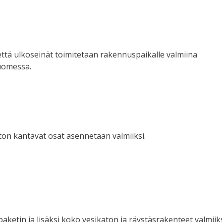
että ulkoseinät toimitetaan rakennuspaikalle valmiina
uomessa.
ton kantavat osat asennetaan valmiiksi.
aketin ja lisäksi koko vesikaton ja räystäsrakenteet valmiik