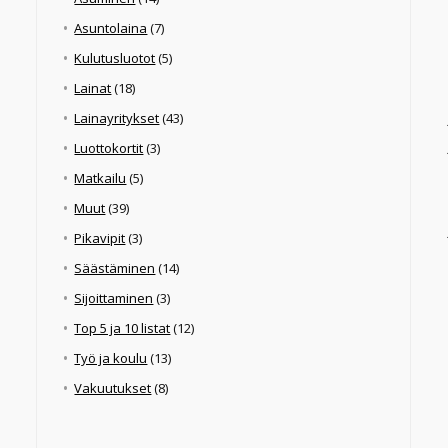
Asuntolaina
(7)
Kulutusluotot
(5)
Lainat
(18)
Lainayritykset
(43)
Luottokortit
(3)
Matkailu
(5)
Muut
(39)
Pikavipit
(3)
Säästäminen
(14)
Sijoittaminen
(3)
Top 5 ja 10 listat
(12)
Työ ja koulu
(13)
Vakuutukset
(8)