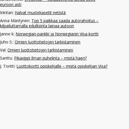
euroon asti
InkKari
:
Halvat mustekasetit netistä
Anna Mäntynen
:
Top 5 paikkaa saada autorahoitus –
kilpailuttamalla edullisinta lainaa autoon
Janne k
:
Norwegian-pankki ja Norwegianin Visa-kortti
Juho S.
:
Omien luottotietojen tarkistaminen
Val
:
Omien luottotietojen tarkistaminen
Santtu
:
Pikavippi ilman puhelinta – mistä haen?
J. Tontti
:
Luottokortti opiskelijalle – mistä opiskelijan Visa?