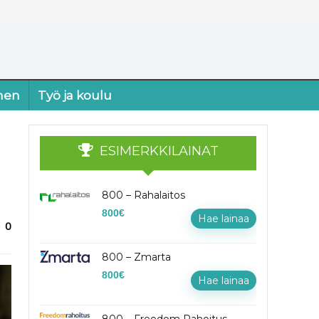
nen
Työ ja koulu
ESIMERKKILAINAT
800 – Rahalaitos
800
€
Hae lainaa
0
800 – Zmarta
800
€
Hae lainaa