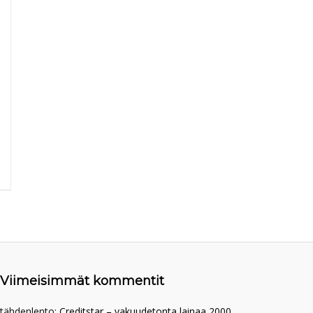
Viimeisimmät kommentit
tähdenlento
:
Creditstar – vakuudetonta lainaa 2000