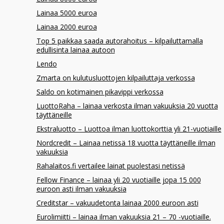
Lainaa 5000 euroa
Lainaa 2000 euroa
Top 5 paikkaa saada autorahoitus – kilpailuttamalla
edullisinta lainaa autoon
Lendo
Zmarta on kulutusluottojen kilpailuttaja verkossa
Saldo on kotimainen pikavippi verkossa
LuottoRaha – lainaa verkosta ilman vakuuksia 20 vuotta
täyttäneille
Ekstraluotto – Luottoa ilman luottokorttia yli 21-vuotiaille
Nordcredit – Lainaa netissä 18 vuotta täyttäneille ilman
vakuuksia
Rahalaitos.fi vertailee lainat puolestasi netissä
Fellow Finance – lainaa yli 20 vuotiaille jopa 15 000
euroon asti ilman vakuuksia
Creditstar – vakuudetonta lainaa 2000 euroon asti
Eurolimiitti – lainaa ilman vakuuksia 21 – 70 -vuotiaille.