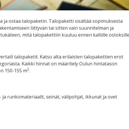
 ja ostaa talopaketin. Talopaketti sisältää sopimuksesta
akentamiseen liittyvän tai sitten vain suunnitelman ja
tukäteen, mitä talopakettiin kuuluu ennen kalliille ostoksill
ertaili talopaketit. Katso alta erilaisten talopakettien erot
tegoriasta. Kaikki hinnat on määritely Oulun hintatason
2
on 150-155 m
.
ja runkomateriaalit, seinät, välipohjat, ikkunat ja ovet