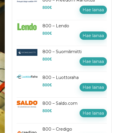
800 – Freedom Rahoitus
800
€
Hae lainaa
800 – Lendo
800
€
Hae lainaa
800 – Suomilimiitti
800
€
Hae lainaa
800 – Luottoraha
800
€
Hae lainaa
800 – Saldo.com
800
€
Hae lainaa
800 – Credigo