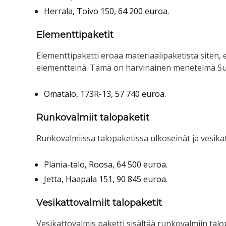
Herrala, Toivo 150, 64 200 euroa.
Elementtipaketit
Elementtipaketti eroaa materiaalipaketista siten, 
elementteinä. Tämä on harvinainen menetelmä S
Omatalo, 173R-13, 57 740 euroa.
Runkovalmiit talopaketit
Runkovalmiissa talopaketissa ulkoseinät ja vesika
Plania-talo, Roosa, 64 500 euroa.
Jetta, Haapala 151, 90 845 euroa.
Vesikattovalmiit talopaketit
Vesikattovalmis paketti sisältää runkovalmiin talop