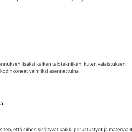
ennuksen lisäksi kaiken talotekniikan, kuten valaistuksen,
 kodinkoneet valmiiksi asennettuina.
a.
ten, että siihen sisältyvät kaikki perustustyöt ja materiaali