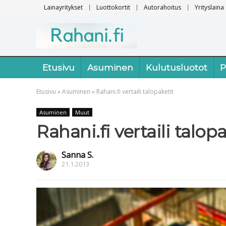
Lainayritykset
Luottokortit
Autorahoitus
Yrityslaina
Etusivu
Asuminen
Kulutusluotot
P
Etusivu
»
Asuminen
»
Rahani.fi vertaili talopaketit
Asuminen
Muut
Rahani.fi vertaili talop
Sanna S.
21.1.2013