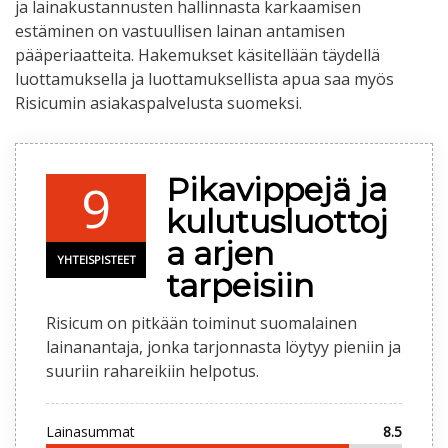
ja lainakustannusten hallinnasta karkaamisen
estäminen on vastuullisen lainan antamisen
pääperiaatteita. Hakemukset käsitellään täydellä
luottamuksella ja luottamuksellista apua saa myös
Risicumin asiakaspalvelusta suomeksi.
Pikavippejä ja
9
kulutusluottoj
a arjen
YHTEISPISTEET
tarpeisiin
Risicum on pitkään toiminut suomalainen
lainanantaja, jonka tarjonnasta löytyy pieniin ja
suuriin rahareikiin helpotus.
Lainasummat
8.5