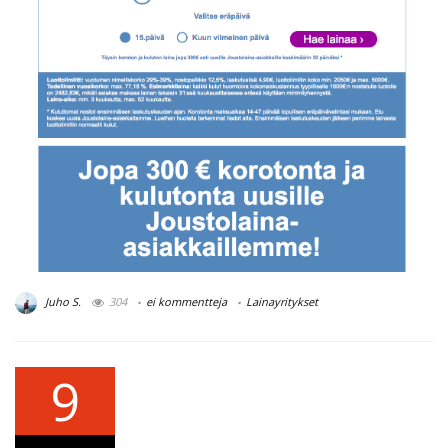
Juho S.
304
ei kommentteja
Lainayritykset
9