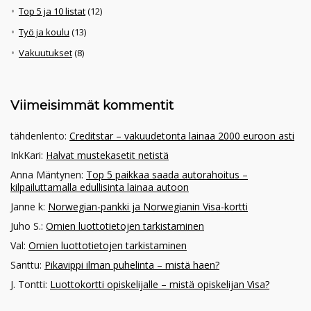
Top 5 ja 10 listat
(12)
Työ ja koulu
(13)
Vakuutukset
(8)
Viimeisimmät kommentit
tähdenlento
:
Creditstar – vakuudetonta lainaa 2000 euroon asti
InkKari
:
Halvat mustekasetit netistä
Anna Mäntynen
:
Top 5 paikkaa saada autorahoitus –
kilpailuttamalla edullisinta lainaa autoon
Janne k
:
Norwegian-pankki ja Norwegianin Visa-kortti
Juho S.
:
Omien luottotietojen tarkistaminen
Val
:
Omien luottotietojen tarkistaminen
Santtu
:
Pikavippi ilman puhelinta – mistä haen?
J. Tontti
:
Luottokortti opiskelijalle – mistä opiskelijan Visa?