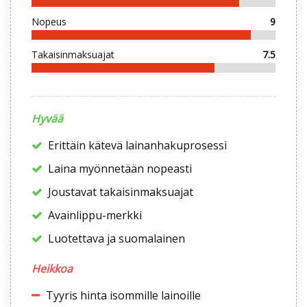
Nopeus
9
Takaisinmaksuajat
7.5
Hyvää
Erittäin kätevä lainanhakuprosessi
Laina myönnetään nopeasti
Joustavat takaisinmaksuajat
Avainlippu-merkki
Luotettava ja suomalainen
Heikkoa
Tyyris hinta isommille lainoille