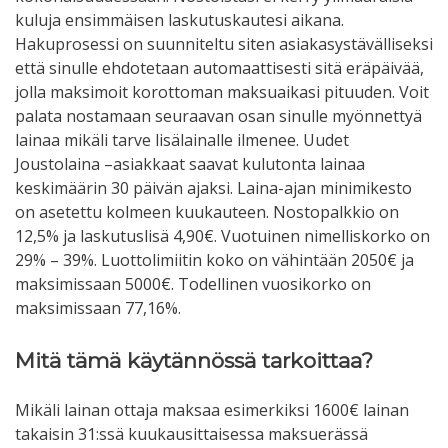
kuluja ensimmäisen laskutuskautesi aikana.
Hakuprosessi on suunniteltu siten asiakasystävälliseksi
että sinulle ehdotetaan automaattisesti sitä eräpäivää,
jolla maksimoit korottoman maksuaikasi pituuden. Voit
palata nostamaan seuraavan osan sinulle myönnettyä
lainaa mikäli tarve lisälainalle ilmenee. Uudet
Joustolaina –asiakkaat saavat kulutonta lainaa
keskimäärin 30 päivän ajaksi. Laina-ajan minimikesto
on asetettu kolmeen kuukauteen. Nostopalkkio on
12,5% ja laskutuslisä 4,90€. Vuotuinen nimelliskorko on
29% – 39%. Luottolimiitin koko on vähintään 2050€ ja
maksimissaan 5000€. Todellinen vuosikorko on
maksimissaan 77,16%.
Mitä tämä käytännössä tarkoittaa?
Mikäli lainan ottaja maksaa esimerkiksi 1600€ lainan
takaisin 31:ssä kuukausittaisessa maksuerässä