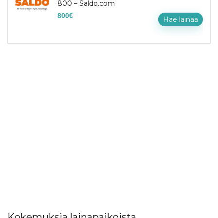
800 – Saldo.com
800
€
Hae lainaa
Kokemuksia lainapaikoista