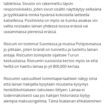
tabletissa. Sivusto on rakennettu täysin
responsiiviseksi, joten sivun sisältö näyttäytyy selkeänä
ja tyylikkäänä minkä hyvänsä kokoisella laitteella
katsellessa. Positiivista on myös se kuinka asiakas voi
valita nostaako lainan yhdessä isossa erässä vai
useammassa pienessä erässä.
Risicum on toiminut Suomessa ja muissa Pohjoismaissa
jo pitkään, joten brändi on tunnettu ja luotettu lainan
antaja. Risicumin toimipiste sijaitsee Turun
keskustassa. Risicumin suosiosta kertoo myös se että
heiltä on haettu lainaa jo yli 800,000 kertaa.
Risicumin vastuulliset toimintaperiaatteet näkyy siinä
että lainan hakijalta kysytään muutama kysymys
henkilökohtaiseen talouteen liittyen. Lainaa ei
todennäköisesti saa jos hakijan historiasta löytyy
aiempia maksuongelmia. Tämä lisälainan ehkäiseminen