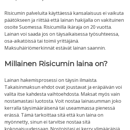
Risicumin palveluita käyttäessä kansalaisuus ei vaikuta
päätökseen ja riittää että lainan hakijalla on vakituinen
osoite Suomessa. Risicumilla ikäraja on 20 vuotta.
Lainan voi saada jos on täysaikaisessa työsuhteessa,
osa-aikatöissä tai toimii yrittäjänä.
Maksuhäiriömerkinnät estävät lainan saannin.
Millainen Risicumin laina on?
Lainan hakemisprosessi on täysin ilmaista.
Takaisinmaksun ehdot ovat joustavat ja eräpäivän voi
valita itse kahdesta vaihtoehdosta. Maksat myös vain
nostamastasi luotosta. Voit nostaa lainasumman joko
kerralla täysimääräisenä tai useammassa pienessä
erässä. Tämä tarkoittaa sitä että kun laina on
myönnetty, sinun ei tarvitse nostaa sitä
kokonaisuudessaan. Nostoistasi ei kerry ylimääräisiä