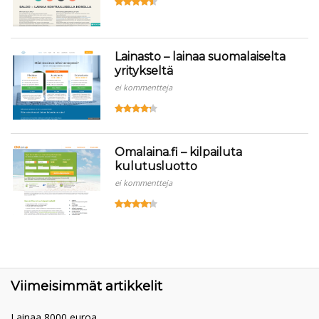
Lainasto – lainaa suomalaiselta
yritykseltä
ei kommentteja
Omalaina.fi – kilpailuta
kulutusluotto
ei kommentteja
Viimeisimmät artikkelit
Lainaa 8000 euroa