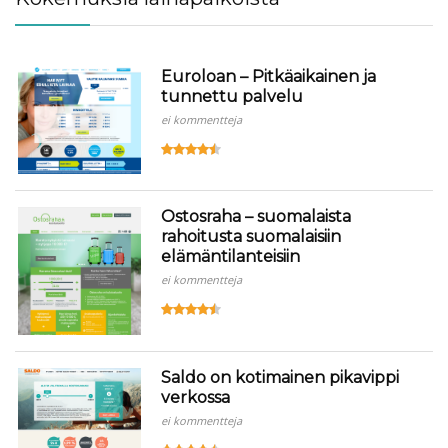
Euroloan – Pitkäaikainen ja
tunnettu palvelu
ei kommentteja
Ostosraha – suomalaista
rahoitusta suomalaisiin
elämäntilanteisiin
ei kommentteja
Saldo on kotimainen pikavippi
verkossa
ei kommentteja