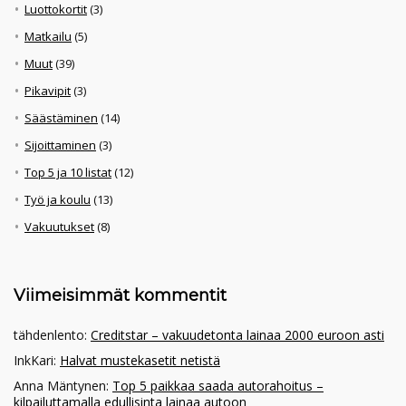
Luottokortit
(3)
Matkailu
(5)
Muut
(39)
Pikavipit
(3)
Säästäminen
(14)
Sijoittaminen
(3)
Top 5 ja 10 listat
(12)
Työ ja koulu
(13)
Vakuutukset
(8)
Viimeisimmät kommentit
tähdenlento
:
Creditstar – vakuudetonta lainaa 2000 euroon asti
InkKari
:
Halvat mustekasetit netistä
Anna Mäntynen
:
Top 5 paikkaa saada autorahoitus –
kilpailuttamalla edullisinta lainaa autoon