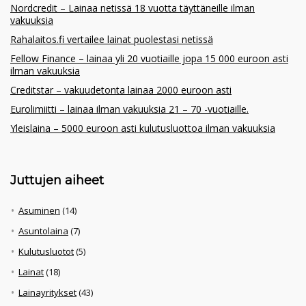
Nordcredit – Lainaa netissä 18 vuotta täyttäneille ilman
vakuuksia
Rahalaitos.fi vertailee lainat puolestasi netissä
Fellow Finance – lainaa yli 20 vuotiaille jopa 15 000 euroon asti
ilman vakuuksia
Creditstar – vakuudetonta lainaa 2000 euroon asti
Eurolimiitti – lainaa ilman vakuuksia 21 – 70 -vuotiaille.
Yleislaina – 5000 euroon asti kulutusluottoa ilman vakuuksia
Juttujen aiheet
Asuminen
(14)
Asuntolaina
(7)
Kulutusluotot
(5)
Lainat
(18)
Lainayritykset
(43)