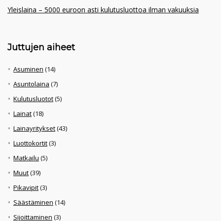
Yleislaina – 5000 euroon asti kulutusluottoa ilman vakuuksia
Juttujen aiheet
Asuminen
(14)
Asuntolaina
(7)
Kulutusluotot
(5)
Lainat
(18)
Lainayritykset
(43)
Luottokortit
(3)
Matkailu
(5)
Muut
(39)
Pikavipit
(3)
Säästäminen
(14)
Sijoittaminen
(3)