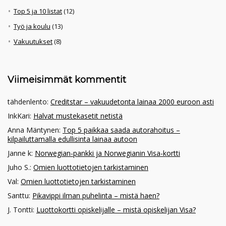
Top 5 ja 10 listat
(12)
Työ ja koulu
(13)
Vakuutukset
(8)
Viimeisimmät kommentit
tähdenlento
:
Creditstar – vakuudetonta lainaa 2000 euroon asti
InkKari
:
Halvat mustekasetit netistä
Anna Mäntynen
:
Top 5 paikkaa saada autorahoitus –
kilpailuttamalla edullisinta lainaa autoon
Janne k
:
Norwegian-pankki ja Norwegianin Visa-kortti
Juho S.
:
Omien luottotietojen tarkistaminen
Val
:
Omien luottotietojen tarkistaminen
Santtu
:
Pikavippi ilman puhelinta – mistä haen?
J. Tontti
:
Luottokortti opiskelijalle – mistä opiskelijan Visa?