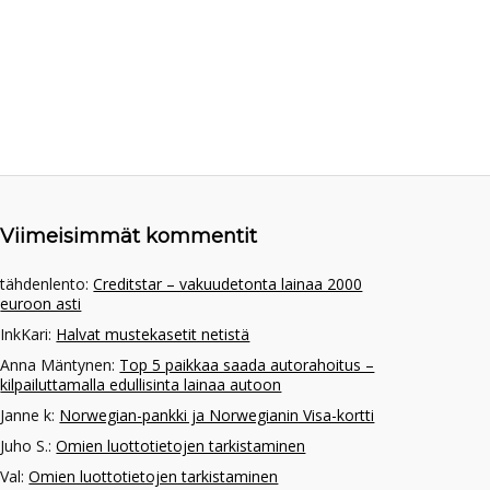
Viimeisimmät kommentit
tähdenlento
:
Creditstar – vakuudetonta lainaa 2000
euroon asti
InkKari
:
Halvat mustekasetit netistä
Anna Mäntynen
:
Top 5 paikkaa saada autorahoitus –
kilpailuttamalla edullisinta lainaa autoon
Janne k
:
Norwegian-pankki ja Norwegianin Visa-kortti
Juho S.
:
Omien luottotietojen tarkistaminen
Val
:
Omien luottotietojen tarkistaminen