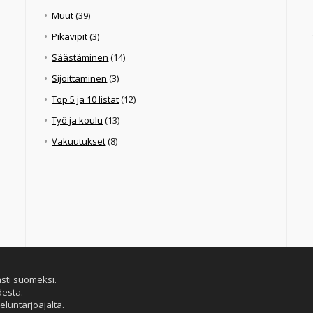
Muut
(39)
Pikavipit
(3)
Säästäminen
(14)
Sijoittaminen
(3)
Top 5 ja 10 listat
(12)
Työ ja koulu
(13)
Vakuutukset
(8)
ästi suomeksi.
desta.
eluntarjoajalta.