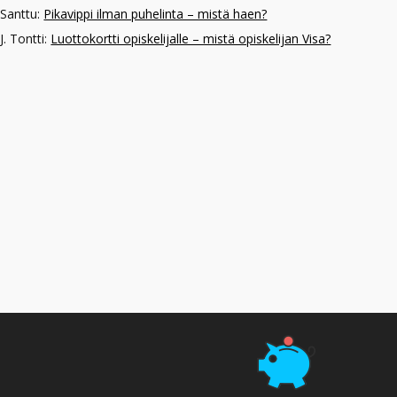
Santtu
:
Pikavippi ilman puhelinta – mistä haen?
J. Tontti
:
Luottokortti opiskelijalle – mistä opiskelijan Visa?