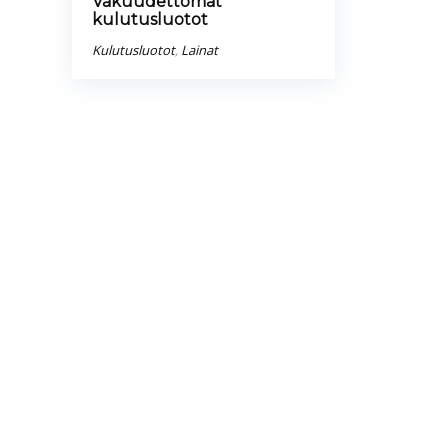
Vakuudettomat
kulutusluotot
Kulutusluotot
,
Lainat