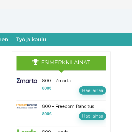
nen
Työ ja koulu
ESIMERKKILAINAT
800 – Zmarta
800
€
Hae lainaa
800 – Freedom Rahoitus
800
€
Hae lainaa