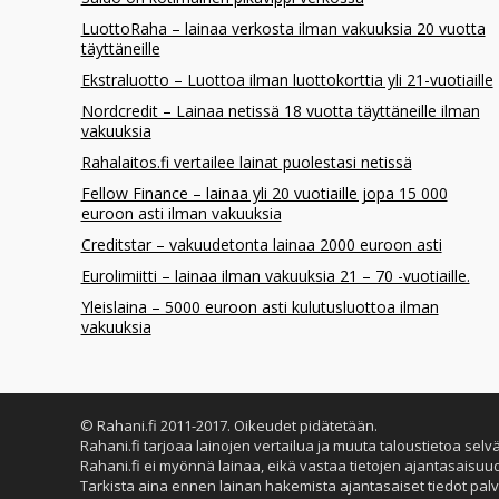
LuottoRaha – lainaa verkosta ilman vakuuksia 20 vuotta
täyttäneille
Ekstraluotto – Luottoa ilman luottokorttia yli 21-vuotiaille
Nordcredit – Lainaa netissä 18 vuotta täyttäneille ilman
vakuuksia
Rahalaitos.fi vertailee lainat puolestasi netissä
Fellow Finance – lainaa yli 20 vuotiaille jopa 15 000
euroon asti ilman vakuuksia
Creditstar – vakuudetonta lainaa 2000 euroon asti
Eurolimiitti – lainaa ilman vakuuksia 21 – 70 -vuotiaille.
Yleislaina – 5000 euroon asti kulutusluottoa ilman
vakuuksia
© Rahani.fi 2011-2017. Oikeudet pidätetään.
Rahani.fi tarjoaa lainojen vertailua ja muuta taloustietoa selv
Rahani.fi ei myönnä lainaa, eikä vastaa tietojen ajantasaisuu
Tarkista aina ennen lainan hakemista ajantasaiset tiedot palv