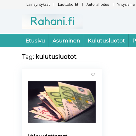
Lainayritykset
Luottokortit
Autorahoitus
Yrityslaina
Etusivu
Asuminen
Kulutusluotot
P
Tag:
kulutusluotot