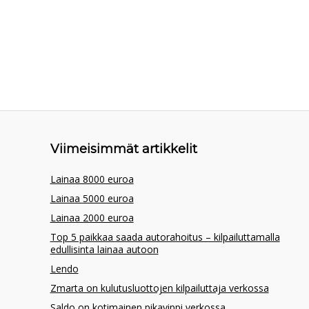
Viimeisimmät artikkelit
Lainaa 8000 euroa
Lainaa 5000 euroa
Lainaa 2000 euroa
Top 5 paikkaa saada autorahoitus – kilpailuttamalla
edullisinta lainaa autoon
Lendo
Zmarta on kulutusluottojen kilpailuttaja verkossa
Saldo on kotimainen pikavippi verkossa