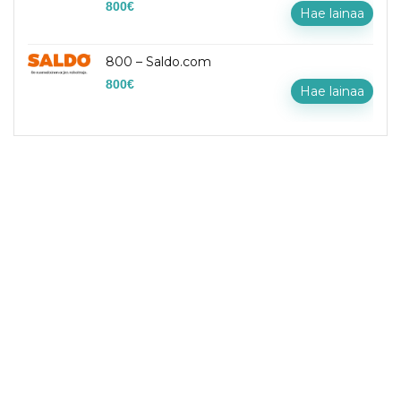
800
€
Hae lainaa
800 – Saldo.com
800
€
Hae lainaa