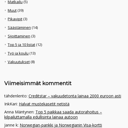
Matkailu
(5)
Muut
(39)
Pikavipit
(3)
Säästäminen
(14)
Sijoittaminen
(3)
Top 5 ja 10 listat
(12)
Työ ja koulu
(13)
Vakuutukset
(8)
Viimeisimmät kommentit
tähdenlento
:
Creditstar – vakuudetonta lainaa 2000 euroon asti
InkKari
:
Halvat mustekasetit netistä
Anna Mäntynen
:
Top 5 paikkaa saada autorahoitus –
kilpailuttamalla edullisinta lainaa autoon
Janne k
:
Norwegian-pankki ja Norwegianin Visa-kortti