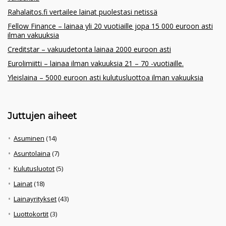
Rahalaitos.fi vertailee lainat puolestasi netissä
Fellow Finance – lainaa yli 20 vuotiaille jopa 15 000 euroon asti
ilman vakuuksia
Creditstar – vakuudetonta lainaa 2000 euroon asti
Eurolimiitti – lainaa ilman vakuuksia 21 – 70 -vuotiaille.
Yleislaina – 5000 euroon asti kulutusluottoa ilman vakuuksia
Juttujen aiheet
Asuminen
(14)
Asuntolaina
(7)
Kulutusluotot
(5)
Lainat
(18)
Lainayritykset
(43)
Luottokortit
(3)