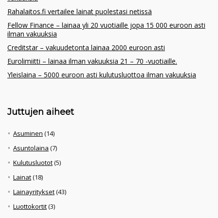
Rahalaitos.fi vertailee lainat puolestasi netissä
Fellow Finance – lainaa yli 20 vuotiaille jopa 15 000 euroon asti
ilman vakuuksia
Creditstar – vakuudetonta lainaa 2000 euroon asti
Eurolimiitti – lainaa ilman vakuuksia 21 – 70 -vuotiaille.
Yleislaina – 5000 euroon asti kulutusluottoa ilman vakuuksia
Juttujen aiheet
Asuminen
(14)
Asuntolaina
(7)
Kulutusluotot
(5)
Lainat
(18)
Lainayritykset
(43)
Luottokortit
(3)