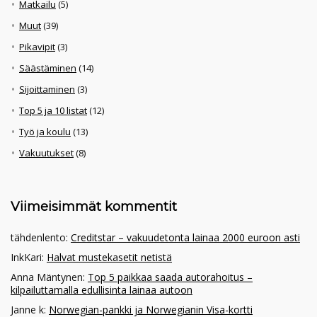
Matkailu
(5)
Muut
(39)
Pikavipit
(3)
Säästäminen
(14)
Sijoittaminen
(3)
Top 5 ja 10 listat
(12)
Työ ja koulu
(13)
Vakuutukset
(8)
Viimeisimmät kommentit
tähdenlento
:
Creditstar – vakuudetonta lainaa 2000 euroon asti
InkKari
:
Halvat mustekasetit netistä
Anna Mäntynen
:
Top 5 paikkaa saada autorahoitus –
kilpailuttamalla edullisinta lainaa autoon
Janne k
:
Norwegian-pankki ja Norwegianin Visa-kortti