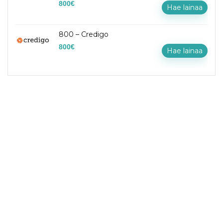
800
€
Hae lainaa
800 – Credigo
800
€
Hae lainaa