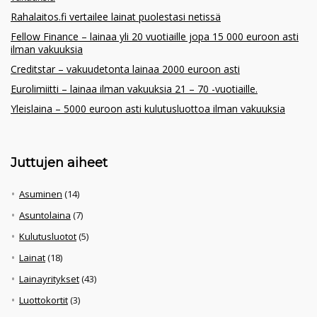
Rahalaitos.fi vertailee lainat puolestasi netissä
Fellow Finance – lainaa yli 20 vuotiaille jopa 15 000 euroon asti
ilman vakuuksia
Creditstar – vakuudetonta lainaa 2000 euroon asti
Eurolimiitti – lainaa ilman vakuuksia 21 – 70 -vuotiaille.
Yleislaina – 5000 euroon asti kulutusluottoa ilman vakuuksia
Juttujen aiheet
Asuminen
(14)
Asuntolaina
(7)
Kulutusluotot
(5)
Lainat
(18)
Lainayritykset
(43)
Luottokortit
(3)