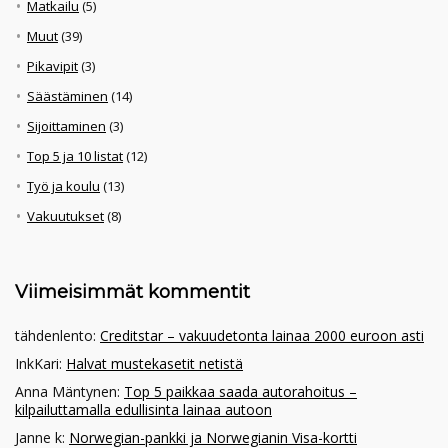
Matkailu
(5)
Muut
(39)
Pikavipit
(3)
Säästäminen
(14)
Sijoittaminen
(3)
Top 5 ja 10 listat
(12)
Työ ja koulu
(13)
Vakuutukset
(8)
Viimeisimmät kommentit
tähdenlento
:
Creditstar – vakuudetonta lainaa 2000 euroon asti
InkKari
:
Halvat mustekasetit netistä
Anna Mäntynen
:
Top 5 paikkaa saada autorahoitus –
kilpailuttamalla edullisinta lainaa autoon
Janne k
:
Norwegian-pankki ja Norwegianin Visa-kortti