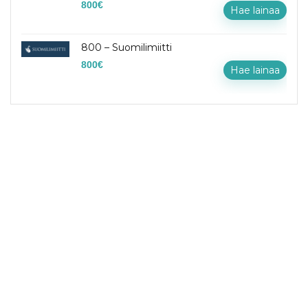
800
€
Hae lainaa
800 – Suomilimiitti
800
€
Hae lainaa