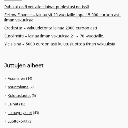
Rahalaitos.fi vertailee lainat puolestasi netissä
Fellow Finance – lainaa yli 20 vuotiaille jopa 15 000 euroon asti
ilman vakuuksia
Creditstar – vakuudetonta lainaa 2000 euroon asti
Eurolimiitti – lainaa ilman vakuuksia 21 – 70 -vuotiaille.
Yleislaina – 5000 euroon asti kulutusluottoa ilman vakuuksia
Juttujen aiheet
Asuminen
(14)
Asuntolaina
(7)
Kulutusluotot
(5)
Lainat
(18)
Lainayritykset
(43)
Luottokortit
(3)