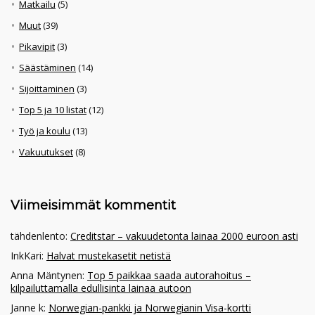
Matkailu
(5)
Muut
(39)
Pikavipit
(3)
Säästäminen
(14)
Sijoittaminen
(3)
Top 5 ja 10 listat
(12)
Työ ja koulu
(13)
Vakuutukset
(8)
Viimeisimmät kommentit
tähdenlento
:
Creditstar – vakuudetonta lainaa 2000 euroon asti
InkKari
:
Halvat mustekasetit netistä
Anna Mäntynen
:
Top 5 paikkaa saada autorahoitus –
kilpailuttamalla edullisinta lainaa autoon
Janne k
:
Norwegian-pankki ja Norwegianin Visa-kortti