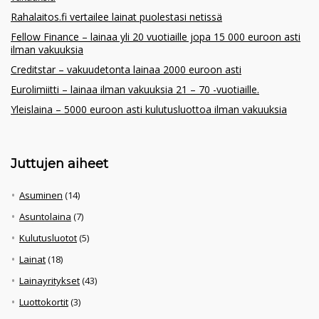
Rahalaitos.fi vertailee lainat puolestasi netissä
Fellow Finance – lainaa yli 20 vuotiaille jopa 15 000 euroon asti
ilman vakuuksia
Creditstar – vakuudetonta lainaa 2000 euroon asti
Eurolimiitti – lainaa ilman vakuuksia 21 – 70 -vuotiaille.
Yleislaina – 5000 euroon asti kulutusluottoa ilman vakuuksia
Juttujen aiheet
Asuminen
(14)
Asuntolaina
(7)
Kulutusluotot
(5)
Lainat
(18)
Lainayritykset
(43)
Luottokortit
(3)