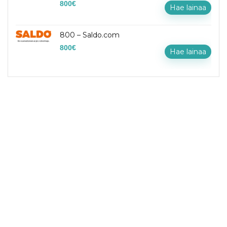
800
€
Hae lainaa
800 – Saldo.com
800
€
Hae lainaa