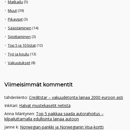
Matkailu
(5)
Muut
(39)
Pikavipit
(3)
Säästäminen
(14)
Sijoittaminen
(3)
Top 5 ja 10 listat
(12)
Työ ja koulu
(13)
Vakuutukset
(8)
Viimeisimmät kommentit
tähdenlento
:
Creditstar – vakuudetonta lainaa 2000 euroon asti
InkKari
:
Halvat mustekasetit netistä
Anna Mäntynen
:
Top 5 paikkaa saada autorahoitus –
kilpailuttamalla edullisinta lainaa autoon
Janne k
:
Norwegian-pankki ja Norwegianin Visa-kortti