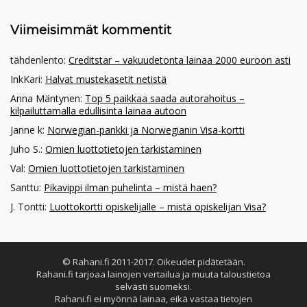
Viimeisimmät kommentit
tähdenlento
:
Creditstar – vakuudetonta lainaa 2000 euroon asti
InkKari
:
Halvat mustekasetit netistä
Anna Mäntynen
:
Top 5 paikkaa saada autorahoitus –
kilpailuttamalla edullisinta lainaa autoon
Janne k
:
Norwegian-pankki ja Norwegianin Visa-kortti
Juho S.
:
Omien luottotietojen tarkistaminen
Val
:
Omien luottotietojen tarkistaminen
Santtu
:
Pikavippi ilman puhelinta – mistä haen?
J. Tontti
:
Luottokortti opiskelijalle – mistä opiskelijan Visa?
© Rahani.fi 2011-2017. Oikeudet pidätetään.
Rahani.fi tarjoaa lainojen vertailua ja muuta taloustietoa
selvästi suomeksi.
Rahani.fi ei myönnä lainaa, eikä vastaa tietojen