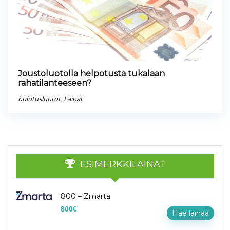
Joustoluotolla helpotusta tukalaan
rahatilanteeseen?
Kulutusluotot
,
Lainat
ESIMERKKILAINAT
800 – Zmarta
800
€
Hae lainaa