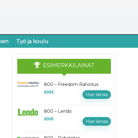
nen
Työ ja koulu
ESIMERKKILAINAT
800 – Freedom Rahoitus
800
€
Hae lainaa
800 – Lendo
800
€
Hae lainaa