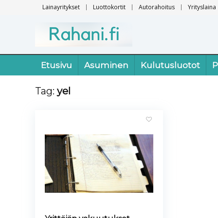
Lainayritykset
Luottokortit
Autorahoitus
Yrityslaina
Etusivu
Asuminen
Kulutusluotot
P
Tag:
yel