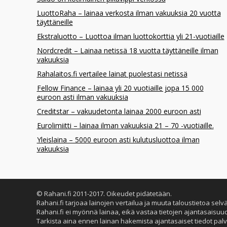
LuottoRaha – lainaa verkosta ilman vakuuksia 20 vuotta
täyttäneille
Ekstraluotto – Luottoa ilman luottokorttia yli 21-vuotiaille
Nordcredit – Lainaa netissä 18 vuotta täyttäneille ilman
vakuuksia
Rahalaitos.fi vertailee lainat puolestasi netissä
Fellow Finance – lainaa yli 20 vuotiaille jopa 15 000
euroon asti ilman vakuuksia
Creditstar – vakuudetonta lainaa 2000 euroon asti
Eurolimiitti – lainaa ilman vakuuksia 21 – 70 -vuotiaille.
Yleislaina – 5000 euroon asti kulutusluottoa ilman
vakuuksia
© Rahani.fi 2011-2017. Oikeudet pidätetään.
Rahani.fi tarjoaa lainojen vertailua ja muuta taloustietoa selv
Rahani.fi ei myönnä lainaa, eikä vastaa tietojen ajantasaisuu
Tarkista aina ennen lainan hakemista ajantasaiset tiedot palv