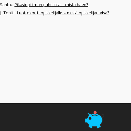
Santtu
:
Pikavippi ilman puhelinta – mistä haen?
J. Tontti
:
Luottokortti opiskelijalle – mistä opiskelijan Visa?