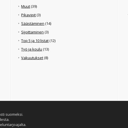
Muut
(39)
Pikavipit
(3)
Säästäminen
(14)
Sijoittaminen
(3)
Top 5 ja 10 listat
(12)
Työ ja koulu
(13)
Vakuutukset
(8)
ästi suomeksi.
desta.
eluntarjoajalta.