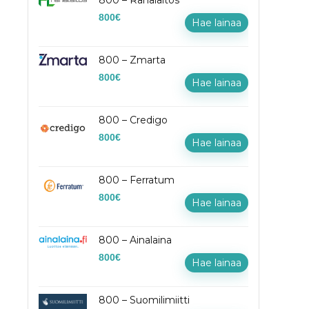
800 – Rahalaitos
800
€
Hae lainaa
800 – Zmarta
800
€
Hae lainaa
800 – Credigo
800
€
Hae lainaa
800 – Ferratum
800
€
Hae lainaa
800 – Ainalaina
800
€
Hae lainaa
800 – Suomilimiitti