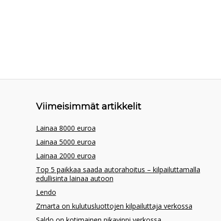
Viimeisimmät artikkelit
Lainaa 8000 euroa
Lainaa 5000 euroa
Lainaa 2000 euroa
Top 5 paikkaa saada autorahoitus – kilpailuttamalla
edullisinta lainaa autoon
Lendo
Zmarta on kulutusluottojen kilpailuttaja verkossa
Saldo on kotimainen pikavippi verkossa