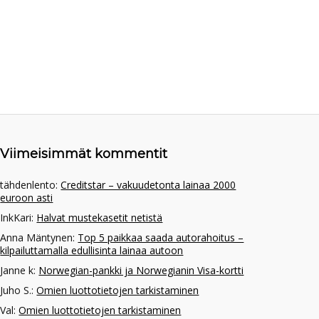
Viimeisimmät kommentit
tähdenlento
:
Creditstar – vakuudetonta lainaa 2000
euroon asti
InkKari
:
Halvat mustekasetit netistä
Anna Mäntynen
:
Top 5 paikkaa saada autorahoitus –
kilpailuttamalla edullisinta lainaa autoon
Janne k
:
Norwegian-pankki ja Norwegianin Visa-kortti
Juho S.
:
Omien luottotietojen tarkistaminen
Val
:
Omien luottotietojen tarkistaminen