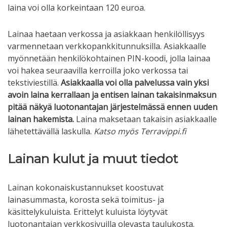
laina voi olla korkeintaan 120 euroa.
Lainaa haetaan verkossa ja asiakkaan henkilöllisyys
varmennetaan verkkopankkitunnuksilla. Asiakkaalle
myönnetään henkilökohtainen PIN-koodi, jolla lainaa
voi hakea seuraavilla kerroilla joko verkossa tai
tekstiviestillä.
Asiakkaalla voi olla palvelussa vain yksi
avoin laina kerrallaan ja entisen lainan takaisinmaksun
pitää näkyä luotonantajan järjestelmässä ennen uuden
lainan hakemista.
Laina maksetaan takaisin asiakkaalle
lähetettävällä laskulla.
Katso myös Terravippi.fi
Lainan kulut ja muut tiedot
Lainan kokonaiskustannukset koostuvat
lainasummasta, korosta sekä toimitus- ja
käsittelykuluista. Erittelyt kuluista löytyvät
luotonantajan verkkosivuilla olevasta taulukosta.