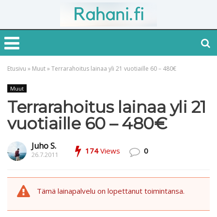
Etusivu
»
Muut
»
Terrarahoitus lainaa yli 21 vuotiaille 60 – 480€
Muut
Terrarahoitus lainaa yli 21
vuotiaille 60 – 480€
Juho S.
174
Views
0
26.7.2011
Tämä lainapalvelu on lopettanut toimintansa.