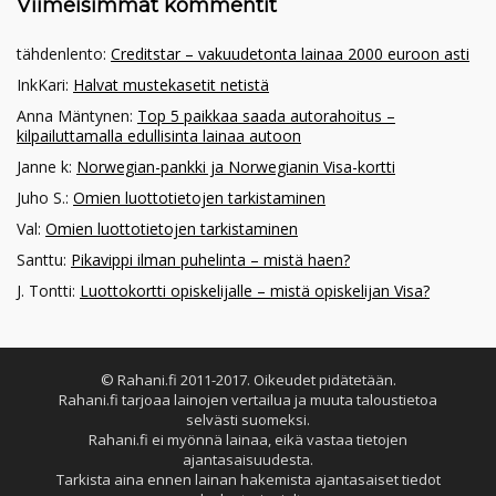
Viimeisimmät kommentit
tähdenlento
:
Creditstar – vakuudetonta lainaa 2000 euroon asti
InkKari
:
Halvat mustekasetit netistä
Anna Mäntynen
:
Top 5 paikkaa saada autorahoitus –
kilpailuttamalla edullisinta lainaa autoon
Janne k
:
Norwegian-pankki ja Norwegianin Visa-kortti
Juho S.
:
Omien luottotietojen tarkistaminen
Val
:
Omien luottotietojen tarkistaminen
Santtu
:
Pikavippi ilman puhelinta – mistä haen?
J. Tontti
:
Luottokortti opiskelijalle – mistä opiskelijan Visa?
© Rahani.fi 2011-2017. Oikeudet pidätetään.
Rahani.fi tarjoaa lainojen vertailua ja muuta taloustietoa
selvästi suomeksi.
Rahani.fi ei myönnä lainaa, eikä vastaa tietojen
ajantasaisuudesta.
Tarkista aina ennen lainan hakemista ajantasaiset tiedot