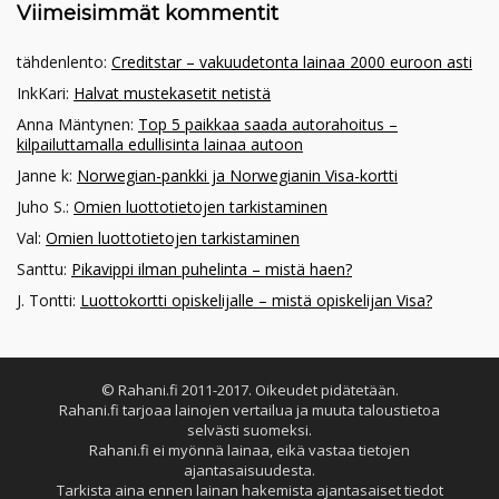
Viimeisimmät kommentit
tähdenlento
:
Creditstar – vakuudetonta lainaa 2000 euroon asti
InkKari
:
Halvat mustekasetit netistä
Anna Mäntynen
:
Top 5 paikkaa saada autorahoitus –
kilpailuttamalla edullisinta lainaa autoon
Janne k
:
Norwegian-pankki ja Norwegianin Visa-kortti
Juho S.
:
Omien luottotietojen tarkistaminen
Val
:
Omien luottotietojen tarkistaminen
Santtu
:
Pikavippi ilman puhelinta – mistä haen?
J. Tontti
:
Luottokortti opiskelijalle – mistä opiskelijan Visa?
© Rahani.fi 2011-2017. Oikeudet pidätetään.
Rahani.fi tarjoaa lainojen vertailua ja muuta taloustietoa
selvästi suomeksi.
Rahani.fi ei myönnä lainaa, eikä vastaa tietojen
ajantasaisuudesta.
Tarkista aina ennen lainan hakemista ajantasaiset tiedot