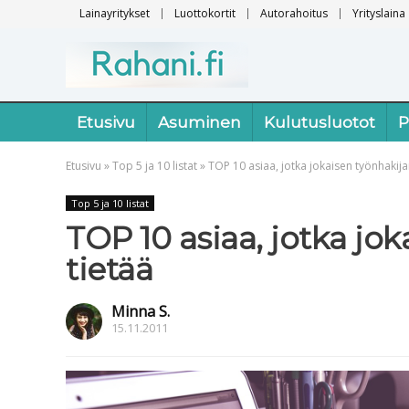
Lainayritykset
Luottokortit
Autorahoitus
Yrityslaina
Etusivu
Asuminen
Kulutusluotot
P
Etusivu
»
Top 5 ja 10 listat
»
TOP 10 asiaa, jotka jokaisen työnhakijan
Top 5 ja 10 listat
TOP 10 asiaa, jotka jok
tietää
Minna S.
15.11.2011