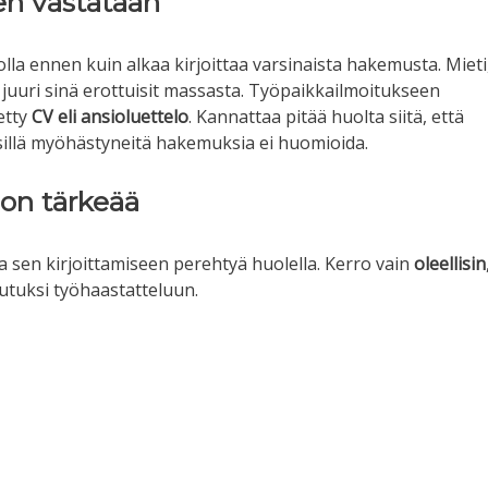
en vastataan
a ennen kuin alkaa kirjoittaa varsinaista hakemusta. Mieti
a juuri sinä erottuisit massasta. Työpaikkailmoitukseen
tetty
CV eli ansioluettelo
. Kannattaa pitää huolta siitä, että
llä myöhästyneitä hakemuksia ei huomioida.
on tärkeää
a sen kirjoittamiseen perehtyä huolella. Kerro vain
oleellisin
tsutuksi työhaastatteluun.