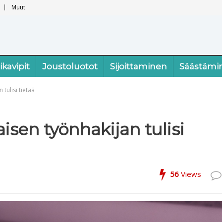
Muut
ikavipit
Joustoluotot
Sijoittaminen
Säästämi
 tulisi tietää
aisen työnhakijan tulisi
56
Views