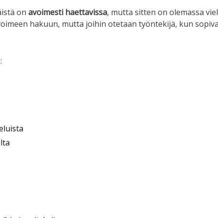
äistä on
avoimesti haettavissa
, mutta sitten on olemassa vie
 avoimeen hakuun, mutta joihin otetaan työntekijä, kun sopiv
:
eluista
lta