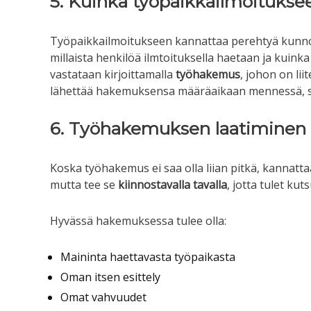
5. Kuinka työpaikkailmoitukse
Työpaikkailmoitukseen kannattaa perehtyä kunnoll
millaista henkilöä ilmtoituksella haetaan ja kuink
vastataan kirjoittamalla
työhakemus
, johon on lii
lähettää hakemuksensa määräaikaan mennessä, si
6. Työhakemuksen laatiminen 
Koska työhakemus ei saa olla liian pitkä, kannatta
mutta tee se
kiinnostavalla tavalla
, jotta tulet ku
Hyvässä hakemuksessa tulee olla:
Maininta haettavasta työpaikasta
Oman itsen esittely
Omat vahvuudet