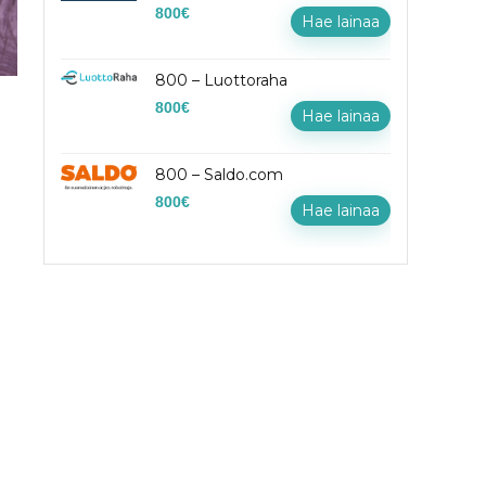
800
€
Hae lainaa
800 – Luottoraha
800
€
Hae lainaa
800 – Saldo.com
800
€
Hae lainaa