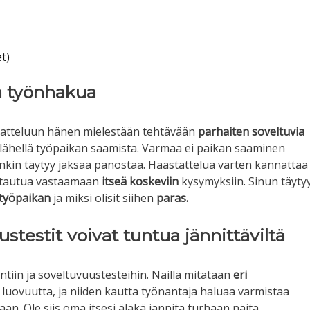
t)
sa työnhakua
atteluun hänen mielestään tehtävään
parhaiten soveltuvia
o lähellä työpaikan saamista. Varmaa ei paikan saaminen
nkin täytyy jaksaa panostaa. Haastattelua varten kannattaa
stautua vastaamaan
itseä koskeviin
kysymyksiin. Sinun täyty
työpaikan
ja miksi olisit siihen
paras.
ustestit voivat tuntua jännittäviltä
ntiin ja soveltuvuustesteihin. Näillä mitataan
eri
a luovuutta, ja niiden kautta työnantaja haluaa varmistaa
n. Ole siis oma itsesi äläkä jännitä turhaan näitä