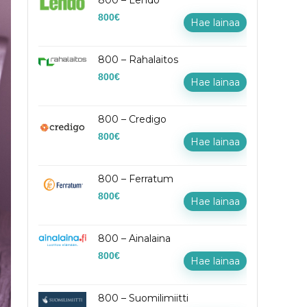
800 – Lendo
800
€
Hae lainaa
800 – Rahalaitos
800
€
Hae lainaa
800 – Credigo
800
€
Hae lainaa
800 – Ferratum
800
€
Hae lainaa
800 – Ainalaina
800
€
Hae lainaa
800 – Suomilimiitti