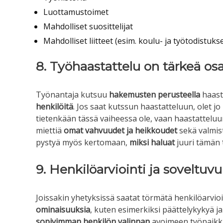
Luottamustoimet
Mahdolliset suosittelijat
Mahdolliset liitteet (esim. koulu- ja työtodistukse
8. Työhaastattelu on tärkeä o
Työnantaja kutsuu
hakemusten perusteella
haast
henkilöitä
. Jos saat kutssun haastatteluun, olet j
tietenkään tässä vaiheessa ole, vaan haastatteluu
miettiä
omat vahvuudet ja heikkoudet
sekä valmi
pystyä myös kertomaan,
miksi haluat
juuri tämän
9. Henkilöarviointi ja soveltuvu
Joissakin yhetyksissä saatat törmätä henkilöarvioi
ominaisuuksia
, kuten esimerkiksi päättelykykyä j
sopivimman henkilön valinnan
avoimeen työpaikkaa