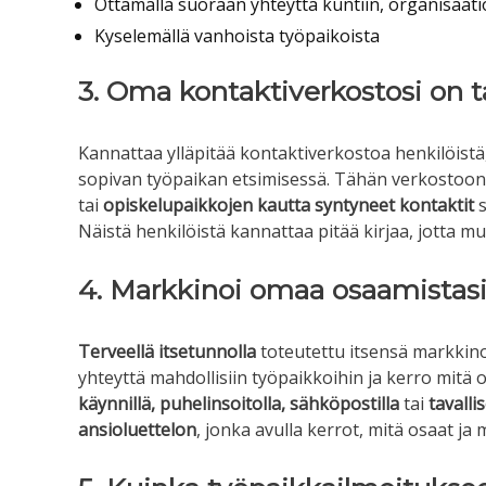
Ottamalla suoraan yhteyttä kuntiin, organisaatioi
Kyselemällä vanhoista työpaikoista
3. Oma kontaktiverkostosi on t
Kannattaa ylläpitää kontaktiverkostoa henkilöistä
sopivan työpaikan etsimisessä. Tähän verkostoon
tai
opiskelupaikkojen kautta syntyneet kontaktit
Näistä henkilöistä kannattaa pitää kirjaa, jotta mu
4. Markkinoi omaa osaamistas
Terveellä itsetunnolla
toteutettu itsensä markkino
yhteyttä mahdollisiin työpaikkoihin ja kerro mit
käynnillä, puhelinsoitolla, sähköpostilla
tai
tavallis
ansioluettelon
, jonka avulla kerrot, mitä osaat ja 