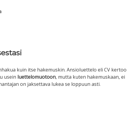
a
sestasi
önhakua kuin itse hakemuskin. Ansioluettelo eli CV kertoo
ttu usein
luettelomuotoon
, mutta kuten hakemuskaan, ei
nantajan on jaksettava lukea se loppuun asti.