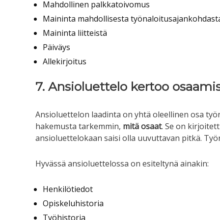
Mahdollinen palkkatoivomus
Maininta mahdollisesta työnaloitusajankohdast
Maininta liitteistä
Päiväys
Allekirjoitus
7. Ansioluettelo kertoo osaami
Ansioluettelon laadinta on yhtä oleellinen osa ty
hakemusta tarkemmin,
mitä osaat
. Se on kirjoite
ansioluettelokaan saisi olla uuvuttavan pitkä. Työ
Hyvässä ansioluettelossa on esiteltynä ainakin:
Henkilötiedot
Opiskeluhistoria
Työhistoria