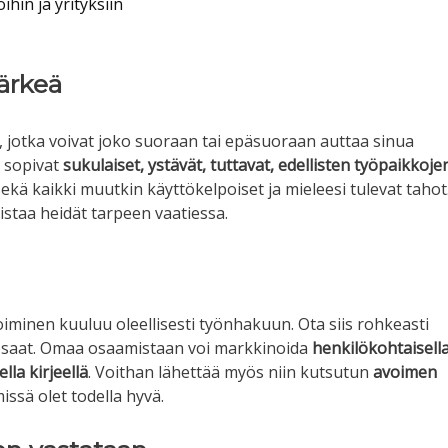
hin ja yrityksiin
ärkeä
, jotka voivat joko suoraan tai epäsuoraan auttaa sinua
 sopivat
sukulaiset, ystävät, tuttavat, edellisten työpaikkoje
sekä kaikki muutkin käyttökelpoiset ja mieleesi tulevat tahot
istaa heidät tarpeen vaatiessa.
i
iminen kuuluu oleellisesti työnhakuun. Ota siis rohkeasti
ä osaat. Omaa osaamistaan voi markkinoida
henkilökohtaisell
ella kirjeellä
. Voithan lähettää myös niin kutsutun
avoimen
missä olet todella hyvä.