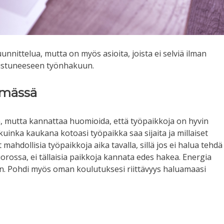
nnittelua, mutta on myös asioita, joista ei selviä ilman
nnistuneeseen työnhakuun.
simässä
ä, mutta kannattaa huomioida, että työpaikkoja on hyvin
 kuinka kaukana kotoasi työpaikka saa sijaita ja millaiset
 mahdollisia työpaikkoja aika tavalla, sillä jos ei halua tehdä
orossa, ei tällaisia paikkoja kannata edes hakea. Energia
n. Pohdi myös oman koulutuksesi riittävyys haluamaasi