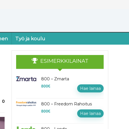
nen
Työ ja koulu
ESIMERKKILAINAT
800 – Zmarta
800
€
Hae lainaa
0
800 – Freedom Rahoitus
800
€
Hae lainaa