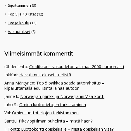
Sijoittaminen
(3)
Top 5 ja 10 listat
(12)
Työ ja koulu
(13)
Vakuutukset
(8)
Viimeisimmät kommentit
tähdenlento
:
Creditstar – vakuudetonta lainaa 2000 euroon asti
InkKari
:
Halvat mustekasetit netistä
Anna Mäntynen
:
Top 5 paikkaa saada autorahoitus –
kilpailuttamalla edullisinta lainaa autoon
Janne k
:
Norwegian-pankki ja Norwegianin Visa-kortti
Juho S.
:
Omien luottotietojen tarkistaminen
Val
:
Omien luottotietojen tarkistaminen
Santtu
:
Pikavippi ilman puhelinta – mistä haen?
J. Tontti
:
Luottokortti opiskelijalle – mistä opiskelijan Visa?