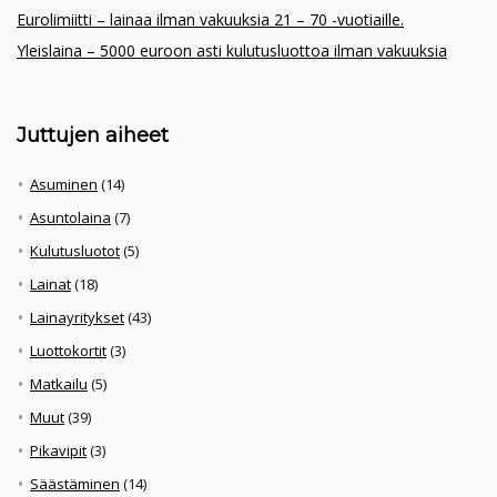
Eurolimiitti – lainaa ilman vakuuksia 21 – 70 -vuotiaille.
Yleislaina – 5000 euroon asti kulutusluottoa ilman vakuuksia
Juttujen aiheet
Asuminen
(14)
Asuntolaina
(7)
Kulutusluotot
(5)
Lainat
(18)
Lainayritykset
(43)
Luottokortit
(3)
Matkailu
(5)
Muut
(39)
Pikavipit
(3)
Säästäminen
(14)