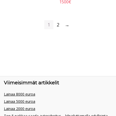
1500
€
1
2
→
Viimeisimmät artikkelit
Lainaa 8000 euroa
Lainaa 5000 euroa
Lainaa 2000 euroa
Top 5 paikkaa saada autorahoitus – kilpailuttamalla edullisinta