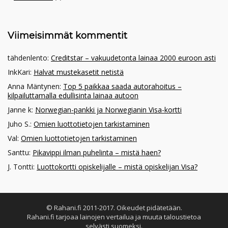
Viimeisimmät kommentit
tähdenlento
:
Creditstar – vakuudetonta lainaa 2000 euroon asti
InkKari
:
Halvat mustekasetit netistä
Anna Mäntynen
:
Top 5 paikkaa saada autorahoitus –
kilpailuttamalla edullisinta lainaa autoon
Janne k
:
Norwegian-pankki ja Norwegianin Visa-kortti
Juho S.
:
Omien luottotietojen tarkistaminen
Val
:
Omien luottotietojen tarkistaminen
Santtu
:
Pikavippi ilman puhelinta – mistä haen?
J. Tontti
:
Luottokortti opiskelijalle – mistä opiskelijan Visa?
© Rahani.fi 2011-2017. Oikeudet pidätetään.
Rahani.fi tarjoaa lainojen vertailua ja muuta taloustietoa
selvästi suomeksi.