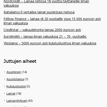
Nordcredit – Lainaa netissä 18 vuotta täyttäneille ilman
vakuuksia
Rahalaitos.fi vertailee lainat puolestasi netissä
Fellow Finance – lainaa yli 20 vuotiaille jopa 15 000 euroon asti
ilman vakuuksia
Creditstar – vakuudetonta lainaa 2000 euroon asti
Eurolimiitti – lainaa ilman vakuuksia 21 – 70 -vuotiaille.
Yleislaina – 5000 euroon asti kulutusluottoa ilman vakuuksia
Juttujen aiheet
Asuminen
(14)
Asuntolaina
(7)
Kulutusluotot
(5)
Lainat
(18)
Lainayritykset
(43)