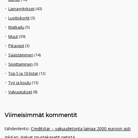
Lainayritykset
(43)
Luottokortit
(3)
Matkailu
(5)
Muut
(39)
Pikavipit
(3)
Säästäminen
(14)
Sijoittaminen
(3)
Top 5 ja 10 listat
(12)
Työ ja koulu
(13)
Vakuutukset
(8)
Viimeisimmät kommentit
tähdenlento
:
Creditstar – vakuudetonta lainaa 2000 euroon asti
InkKari
:
Halvat mustekasetit netistä