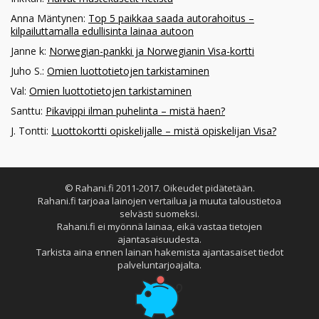
Anna Mäntynen
:
Top 5 paikkaa saada autorahoitus –
kilpailuttamalla edullisinta lainaa autoon
Janne k
:
Norwegian-pankki ja Norwegianin Visa-kortti
Juho S.
:
Omien luottotietojen tarkistaminen
Val
:
Omien luottotietojen tarkistaminen
Santtu
:
Pikavippi ilman puhelinta – mistä haen?
J. Tontti
:
Luottokortti opiskelijalle – mistä opiskelijan Visa?
© Rahani.fi 2011-2017. Oikeudet pidätetään.
Rahani.fi tarjoaa lainojen vertailua ja muuta taloustietoa
selvästi suomeksi.
Rahani.fi ei myönnä lainaa, eikä vastaa tietojen
ajantasaisuudesta.
Tarkista aina ennen lainan hakemista ajantasaiset tiedot
palveluntarjoajalta.