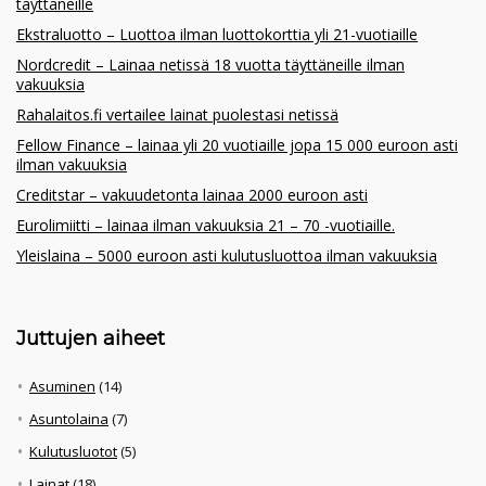
täyttäneille
Ekstraluotto – Luottoa ilman luottokorttia yli 21-vuotiaille
Nordcredit – Lainaa netissä 18 vuotta täyttäneille ilman
vakuuksia
Rahalaitos.fi vertailee lainat puolestasi netissä
Fellow Finance – lainaa yli 20 vuotiaille jopa 15 000 euroon asti
ilman vakuuksia
Creditstar – vakuudetonta lainaa 2000 euroon asti
Eurolimiitti – lainaa ilman vakuuksia 21 – 70 -vuotiaille.
Yleislaina – 5000 euroon asti kulutusluottoa ilman vakuuksia
Juttujen aiheet
Asuminen
(14)
Asuntolaina
(7)
Kulutusluotot
(5)
Lainat
(18)