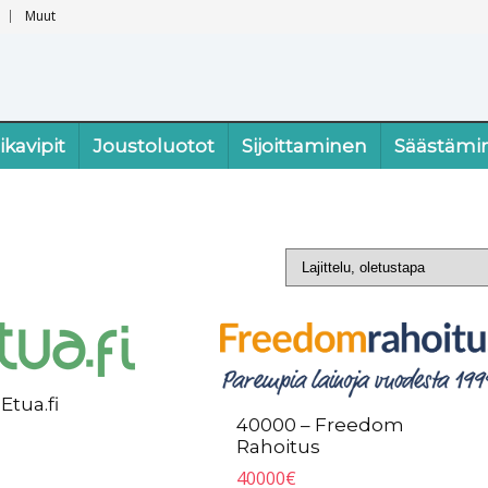
Muut
ikavipit
Joustoluotot
Sijoittaminen
Säästämi
Etua.fi
40000 – Freedom
Rahoitus
40000
€