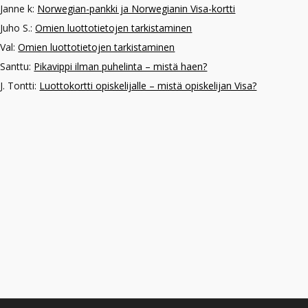
Janne k
:
Norwegian-pankki ja Norwegianin Visa-kortti
Juho S.
:
Omien luottotietojen tarkistaminen
Val
:
Omien luottotietojen tarkistaminen
Santtu
:
Pikavippi ilman puhelinta – mistä haen?
J. Tontti
:
Luottokortti opiskelijalle – mistä opiskelijan Visa?