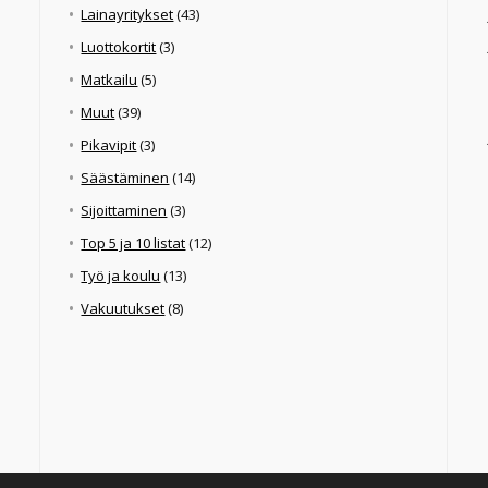
Lainayritykset
(43)
Luottokortit
(3)
Matkailu
(5)
Muut
(39)
Pikavipit
(3)
Säästäminen
(14)
Sijoittaminen
(3)
Top 5 ja 10 listat
(12)
Työ ja koulu
(13)
Vakuutukset
(8)