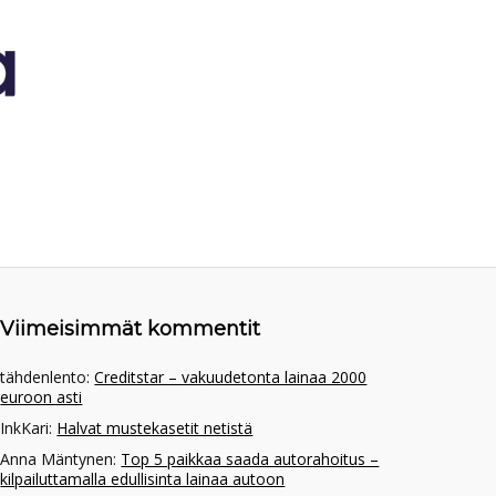
Viimeisimmät kommentit
tähdenlento
:
Creditstar – vakuudetonta lainaa 2000
euroon asti
InkKari
:
Halvat mustekasetit netistä
Anna Mäntynen
:
Top 5 paikkaa saada autorahoitus –
kilpailuttamalla edullisinta lainaa autoon