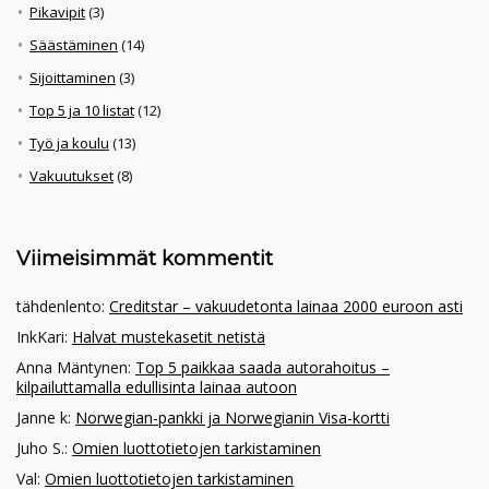
Pikavipit
(3)
Säästäminen
(14)
Sijoittaminen
(3)
Top 5 ja 10 listat
(12)
Työ ja koulu
(13)
Vakuutukset
(8)
Viimeisimmät kommentit
tähdenlento
:
Creditstar – vakuudetonta lainaa 2000 euroon asti
InkKari
:
Halvat mustekasetit netistä
Anna Mäntynen
:
Top 5 paikkaa saada autorahoitus –
kilpailuttamalla edullisinta lainaa autoon
Janne k
:
Norwegian-pankki ja Norwegianin Visa-kortti
Juho S.
:
Omien luottotietojen tarkistaminen
Val
:
Omien luottotietojen tarkistaminen