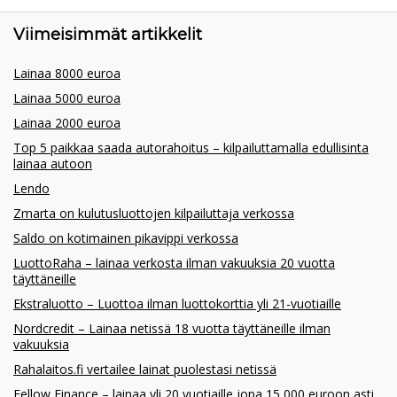
Viimeisimmät artikkelit
Lainaa 8000 euroa
Lainaa 5000 euroa
Lainaa 2000 euroa
Top 5 paikkaa saada autorahoitus – kilpailuttamalla edullisinta
lainaa autoon
Lendo
Zmarta on kulutusluottojen kilpailuttaja verkossa
Saldo on kotimainen pikavippi verkossa
LuottoRaha – lainaa verkosta ilman vakuuksia 20 vuotta
täyttäneille
Ekstraluotto – Luottoa ilman luottokorttia yli 21-vuotiaille
Nordcredit – Lainaa netissä 18 vuotta täyttäneille ilman
vakuuksia
Rahalaitos.fi vertailee lainat puolestasi netissä
Fellow Finance – lainaa yli 20 vuotiaille jopa 15 000 euroon asti