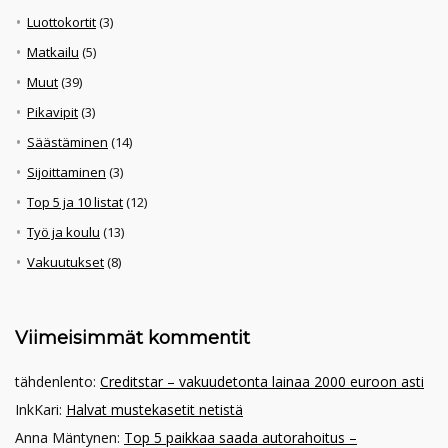
Luottokortit
(3)
Matkailu
(5)
Muut
(39)
Pikavipit
(3)
Säästäminen
(14)
Sijoittaminen
(3)
Top 5 ja 10 listat
(12)
Työ ja koulu
(13)
Vakuutukset
(8)
Viimeisimmät kommentit
tähdenlento
:
Creditstar – vakuudetonta lainaa 2000 euroon asti
InkKari
:
Halvat mustekasetit netistä
Anna Mäntynen
:
Top 5 paikkaa saada autorahoitus –