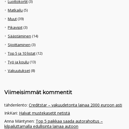
Luottokortit
(3)
Matkailu
(5)
Muut
(39)
Pikavipit
(3)
Säästäminen
(14)
Sijoittaminen
(3)
Top 5 ja 10 listat
(12)
Työ ja koulu
(13)
Vakuutukset
(8)
Viimeisimmät kommentit
tähdenlento
:
Creditstar – vakuudetonta lainaa 2000 euroon asti
InkKari
:
Halvat mustekasetit netistä
Anna Mäntynen
:
Top 5 paikkaa saada autorahoitus –
kilpailuttamalla edullisinta lainaa autoon