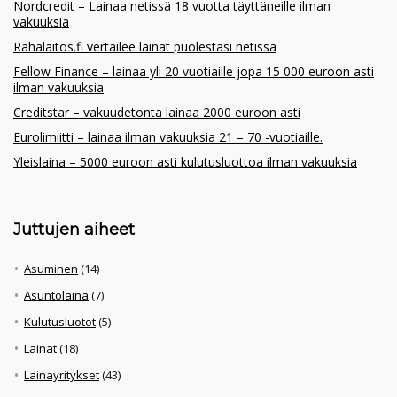
Nordcredit – Lainaa netissä 18 vuotta täyttäneille ilman
vakuuksia
Rahalaitos.fi vertailee lainat puolestasi netissä
Fellow Finance – lainaa yli 20 vuotiaille jopa 15 000 euroon asti
ilman vakuuksia
Creditstar – vakuudetonta lainaa 2000 euroon asti
Eurolimiitti – lainaa ilman vakuuksia 21 – 70 -vuotiaille.
Yleislaina – 5000 euroon asti kulutusluottoa ilman vakuuksia
Juttujen aiheet
Asuminen
(14)
Asuntolaina
(7)
Kulutusluotot
(5)
Lainat
(18)
Lainayritykset
(43)