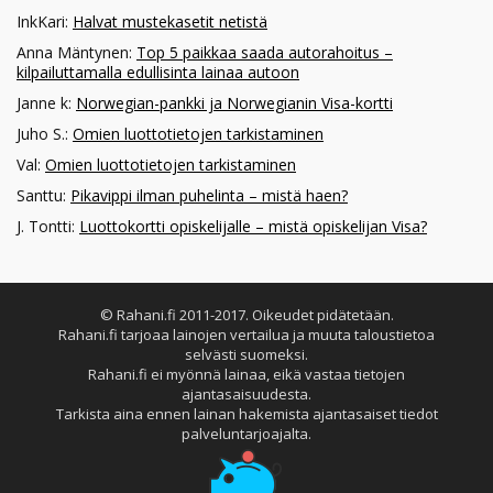
InkKari
:
Halvat mustekasetit netistä
Anna Mäntynen
:
Top 5 paikkaa saada autorahoitus –
kilpailuttamalla edullisinta lainaa autoon
Janne k
:
Norwegian-pankki ja Norwegianin Visa-kortti
Juho S.
:
Omien luottotietojen tarkistaminen
Val
:
Omien luottotietojen tarkistaminen
Santtu
:
Pikavippi ilman puhelinta – mistä haen?
J. Tontti
:
Luottokortti opiskelijalle – mistä opiskelijan Visa?
© Rahani.fi 2011-2017. Oikeudet pidätetään.
Rahani.fi tarjoaa lainojen vertailua ja muuta taloustietoa
selvästi suomeksi.
Rahani.fi ei myönnä lainaa, eikä vastaa tietojen
ajantasaisuudesta.
Tarkista aina ennen lainan hakemista ajantasaiset tiedot
palveluntarjoajalta.