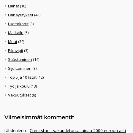
Lainat
(18)
Lainayritykset
(43)
Luottokortit
(3)
Matkailu
(5)
Muut
(39)
Pikavipit
(3)
Säästäminen
(14)
Sijoittaminen
(3)
Top 5 ja 10 listat
(12)
Työ ja koulu
(13)
Vakuutukset
(8)
Viimeisimmät kommentit
tähdenlento
:
Creditstar – vakuudetonta lainaa 2000 euroon asti