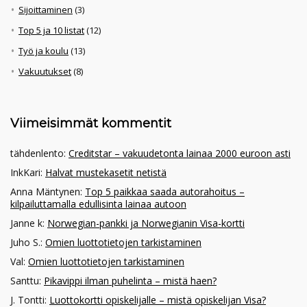
Sijoittaminen
(3)
Top 5 ja 10 listat
(12)
Työ ja koulu
(13)
Vakuutukset
(8)
Viimeisimmät kommentit
tähdenlento
:
Creditstar – vakuudetonta lainaa 2000 euroon asti
InkKari
:
Halvat mustekasetit netistä
Anna Mäntynen
:
Top 5 paikkaa saada autorahoitus –
kilpailuttamalla edullisinta lainaa autoon
Janne k
:
Norwegian-pankki ja Norwegianin Visa-kortti
Juho S.
:
Omien luottotietojen tarkistaminen
Val
:
Omien luottotietojen tarkistaminen
Santtu
:
Pikavippi ilman puhelinta – mistä haen?
J. Tontti
:
Luottokortti opiskelijalle – mistä opiskelijan Visa?