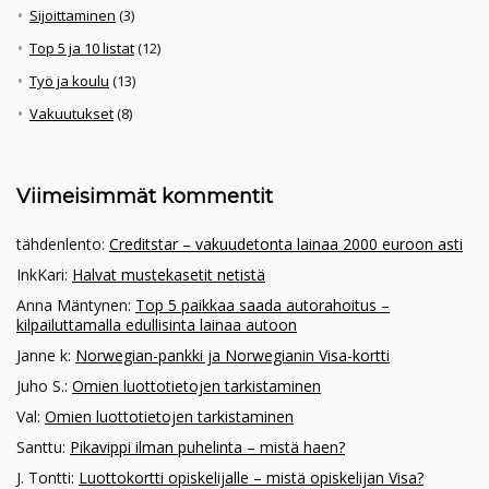
Sijoittaminen
(3)
Top 5 ja 10 listat
(12)
Työ ja koulu
(13)
Vakuutukset
(8)
Viimeisimmät kommentit
tähdenlento
:
Creditstar – vakuudetonta lainaa 2000 euroon asti
InkKari
:
Halvat mustekasetit netistä
Anna Mäntynen
:
Top 5 paikkaa saada autorahoitus –
kilpailuttamalla edullisinta lainaa autoon
Janne k
:
Norwegian-pankki ja Norwegianin Visa-kortti
Juho S.
:
Omien luottotietojen tarkistaminen
Val
:
Omien luottotietojen tarkistaminen
Santtu
:
Pikavippi ilman puhelinta – mistä haen?
J. Tontti
:
Luottokortti opiskelijalle – mistä opiskelijan Visa?