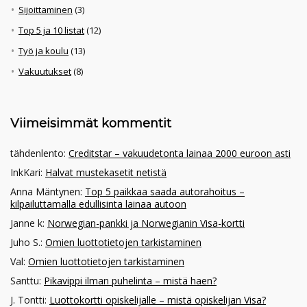
Sijoittaminen
(3)
Top 5 ja 10 listat
(12)
Työ ja koulu
(13)
Vakuutukset
(8)
Viimeisimmät kommentit
tähdenlento
:
Creditstar – vakuudetonta lainaa 2000 euroon asti
InkKari
:
Halvat mustekasetit netistä
Anna Mäntynen
:
Top 5 paikkaa saada autorahoitus –
kilpailuttamalla edullisinta lainaa autoon
Janne k
:
Norwegian-pankki ja Norwegianin Visa-kortti
Juho S.
:
Omien luottotietojen tarkistaminen
Val
:
Omien luottotietojen tarkistaminen
Santtu
:
Pikavippi ilman puhelinta – mistä haen?
J. Tontti
:
Luottokortti opiskelijalle – mistä opiskelijan Visa?