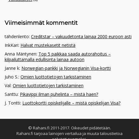
Viimeisimmät kommentit
tähdenlento
:
Creditstar – vakuudetonta lainaa 2000 euroon asti
InkKari
:
Halvat mustekasetit netistä
Anna Mäntynen
:
Top 5 paikkaa saada autorahoitus –
kilpailuttamalla edullisinta lainaa autoon
Janne k
:
Norwegian-pankki ja Norwegianin Visa-kortti
Juho S.
:
Omien luottotietojen tarkistaminen
Val
:
Omien luottotietojen tarkistaminen
Santtu
:
Pikavippi ilman puhelinta – mistä haen?
J. Tontti
:
Luottokortti opiskelijalle – mistä opiskelijan Visa?
© Rahani.fi 2011-2017. Oikeudet pidätetään.
Rahani.fi tarjoaa lainojen vertailua ja muuta taloustietoa