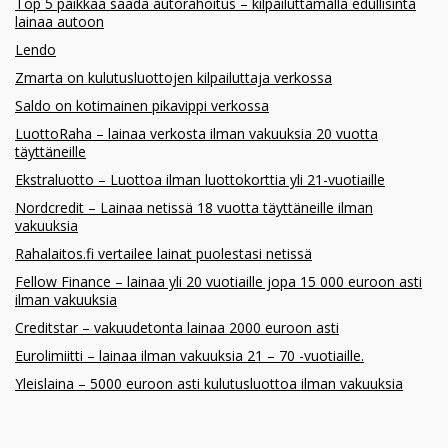
Top 5 paikkaa saada autorahoitus – kilpailuttamalla edullisinta
lainaa autoon
Lendo
Zmarta on kulutusluottojen kilpailuttaja verkossa
Saldo on kotimainen pikavippi verkossa
LuottoRaha – lainaa verkosta ilman vakuuksia 20 vuotta
täyttäneille
Ekstraluotto – Luottoa ilman luottokorttia yli 21-vuotiaille
Nordcredit – Lainaa netissä 18 vuotta täyttäneille ilman
vakuuksia
Rahalaitos.fi vertailee lainat puolestasi netissä
Fellow Finance – lainaa yli 20 vuotiaille jopa 15 000 euroon asti
ilman vakuuksia
Creditstar – vakuudetonta lainaa 2000 euroon asti
Eurolimiitti – lainaa ilman vakuuksia 21 – 70 -vuotiaille.
Yleislaina – 5000 euroon asti kulutusluottoa ilman vakuuksia