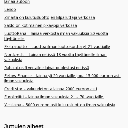
lainaa autoon
Lendo
Zmarta on kulutusluottojen kilpailuttaja verkossa
Saldo on kotimainen pikavippi verkossa
LuottoRaha – lainaa verkosta ilman vakuuksia 20 vuotta
täyttäneille
Ekstraluotto – Luottoa ilman luottokorttia yli 21-vuotiaille
Nordcredit – Lainaa netissä 18 vuotta täyttäneille ilman
vakuuksia
Rahalaitos.fi vertailee lainat puolestasi netissä
Fellow Finance – lainaa yli 20 vuotiaille jopa 15 000 euroon asti
ilman vakuuksia
Creditstar – vakuudetonta lainaa 2000 euroon asti
Eurolimiitti – lainaa ilman vakuuksia 21 – 70 -vuotiaille.
Yleislaina – 5000 euroon asti kulutusluottoa ilman vakuuksia
Juttujen aiheet