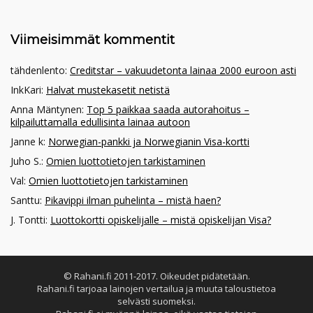
Viimeisimmät kommentit
tähdenlento
:
Creditstar – vakuudetonta lainaa 2000 euroon asti
InkKari
:
Halvat mustekasetit netistä
Anna Mäntynen
:
Top 5 paikkaa saada autorahoitus –
kilpailuttamalla edullisinta lainaa autoon
Janne k
:
Norwegian-pankki ja Norwegianin Visa-kortti
Juho S.
:
Omien luottotietojen tarkistaminen
Val
:
Omien luottotietojen tarkistaminen
Santtu
:
Pikavippi ilman puhelinta – mistä haen?
J. Tontti
:
Luottokortti opiskelijalle – mistä opiskelijan Visa?
© Rahani.fi 2011-2017. Oikeudet pidätetään.
Rahani.fi tarjoaa lainojen vertailua ja muuta taloustietoa
selvästi suomeksi.