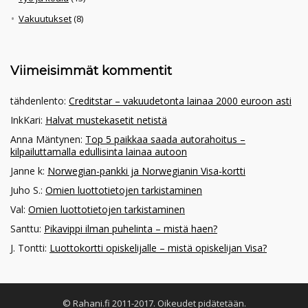
Vakuutukset
(8)
Viimeisimmät kommentit
tähdenlento
:
Creditstar – vakuudetonta lainaa 2000 euroon asti
InkKari
:
Halvat mustekasetit netistä
Anna Mäntynen
:
Top 5 paikkaa saada autorahoitus –
kilpailuttamalla edullisinta lainaa autoon
Janne k
:
Norwegian-pankki ja Norwegianin Visa-kortti
Juho S.
:
Omien luottotietojen tarkistaminen
Val
:
Omien luottotietojen tarkistaminen
Santtu
:
Pikavippi ilman puhelinta – mistä haen?
J. Tontti
:
Luottokortti opiskelijalle – mistä opiskelijan Visa?
© Rahani.fi 2011-2017. Oikeudet pidätetään.