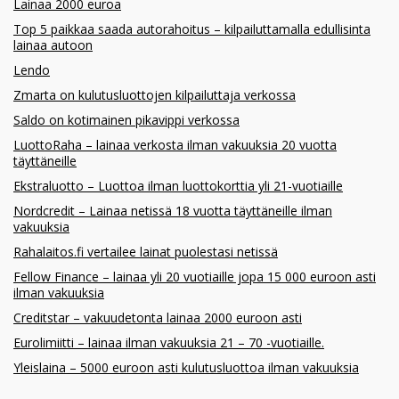
Lainaa 2000 euroa
Top 5 paikkaa saada autorahoitus – kilpailuttamalla edullisinta
lainaa autoon
Lendo
Zmarta on kulutusluottojen kilpailuttaja verkossa
Saldo on kotimainen pikavippi verkossa
LuottoRaha – lainaa verkosta ilman vakuuksia 20 vuotta
täyttäneille
Ekstraluotto – Luottoa ilman luottokorttia yli 21-vuotiaille
Nordcredit – Lainaa netissä 18 vuotta täyttäneille ilman
vakuuksia
Rahalaitos.fi vertailee lainat puolestasi netissä
Fellow Finance – lainaa yli 20 vuotiaille jopa 15 000 euroon asti
ilman vakuuksia
Creditstar – vakuudetonta lainaa 2000 euroon asti
Eurolimiitti – lainaa ilman vakuuksia 21 – 70 -vuotiaille.
Yleislaina – 5000 euroon asti kulutusluottoa ilman vakuuksia