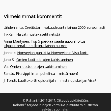
Viimeisimmät kommentit
tähdenlento
:
Creditstar – vakuudetonta lainaa 2000 euroon asti
InkKari
:
Halvat mustekasetit netistä
Anna Mäntynen
:
Top 5 paikkaa saada autorahoitus –
kilpailuttamalla edullisinta lainaa autoon
Janne k
:
Norwegian-pankki ja Norwegianin Visa-kortti
Juho S.
:
Omien luottotietojen tarkistaminen
Val
:
Omien luottotietojen tarkistaminen
Santtu
:
Pikavippi ilman puhelinta – mistä haen?
J. Tontti
:
Luottokortti opiskelijalle – mistä opiskelijan Visa?
© Rahani.fi 2011-2017. Oikeudet pidätetään.
Rahani.fi tarjoaa lainojen vertailua ja muuta taloustietoa
selvästi suomeksi.